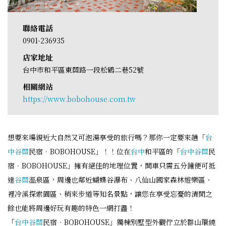
聯絡電話
0901-236935
店家地址
台中市和平區東關路一段松鶴二巷52號
相關網站
https://www.bobohouse.com.tw
想要來場親近大自然又可泡湯享受的旅行嗎？那你一定要來趟「
台
中
谷關
民宿．BOBOHOUSE」！！位在
台中
和平區的「
台中
谷關
民
宿．BOBOHOUSE」擁有絕佳的地理位置，開車只需五分鐘便可抵
達
谷關
溫泉區，周邊也鄰近蝴蝶谷瀑布、八仙山國家森林遊樂區、
裡冷溪探索園區、稍來步道等知名景點，讓您在享受忘憂的清閒之
餘也能將周邊好玩有趣的特色一網打盡！
「
台中
谷關
民宿．BOBOHOUSE」獨棟別墅型外觀佇立於群山環繞