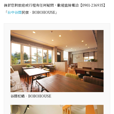
倘若您對旅途或行程有任何疑問，歡迎直接電洽【0901-236935】
「
台中
谷關
民宿．BOBOHOUSE」
谷關松鶴．BOBOHOUSE