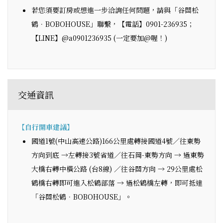
若您須要訂房或想進一步洽詢任何問題，請與「谷關松
鶴．BOBOHOUSE」聯繫，【電話】0901-236935；
【LINE】@a0901236935 (一定要加@喔！)
交通資訊
【自行開車建議】
國道1號(中山高速公路)166公里處轉接國道4號／往東勢
方向到底 →左轉接3號省道／往石岡-東勢方向 → 過東勢
大橋右轉中橫公路 (台8線) ／往谷關方向 → 29公里處松
鶴橋右轉即可進入松鶴部落 → 過松鶴橋左轉，即可抵達
「谷關松鶴．BOBOHOUSE」。