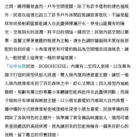
之間，顯得霸氣盎然，戶外空間遼闊，除了有許多蓬勃的綠色植栽
外，民宿在這裡也設立了許多戶外休閒設施讓旅客遊玩，不論是籃
球架或是射箭區都能讓人在此盡情揮灑汗水，享受山區獨有的陽
光、空氣與水的滋潤，將平日的煩惱一掃而空！民宿內部空間以簡
單、溫馨又帶著童趣的暖意為主軸，清水色調的牆面與木質傢俱搭
配的恰到好處，小角落裡更有可愛的飾品為空間增添活潑氣息，讓
人一眼就愛上這像家一般的幸福氛圍。
「
台中
谷關
民宿．BOBOHOUSE」內備有二至四人套房，以及專為
親子打造的房型供旅人挑選，雙人房內選用綠意當主題，讓您一進
入房內就像是來到了百花森林之中，舒心又樂活；四人房型內寬敞
雅緻，規劃有獨立的專屬小客廳讓您能與旅伴在此盡情同歡；而親
子房則分有車箱與樹屋主題，以小朋友最愛的汽車與大自然佈置，
樓中樓的方式就像是秘密城堡般地深受小朋友喜愛；民宿準備的房
間除了各俱特色的主題外，皆準備了齊全備品呵護旅人，選用可媲
美星級飯店的高級床褥，就為讓到來的您能夠擁有一個美好舒心的
夜晚，留下難忘的珍貴回憶。