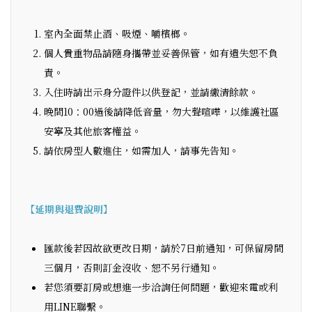
室內全面禁止酒、吸煙、嚼檳榔。
個人貴重物品請隨身攜帶並妥善保管，如有遺失恕不負
責。
入住時請出示身分證件以供登記，並請繳清餘款。
晚間10：00過後請降低音量，勿大聲喧嘩，以維護社區
安寧及其他旅客權益。
請依房型人數進住，如需加人，請事先告知。
【延期與退費說明】
匯款後若因故欲更改日期，請於7日前通知，可保留房間
三個月，否則訂金沒收、恕不另行通知。
若您須要訂房或想進一步洽詢任何問題，歡迎來電或利
用LINE聯繫。