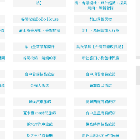
站】
宿、會議場地、戶外婚禮、採果
烤肉、迎新營隊
谷關松鶴BoBo House
梨山景觀民宿
莊園
清水高美溼地．美馨的家
新社‧慕田峪旅人行館
梨山金茗茶葉商行
吳氏茶具【台灣茶器改良場】
農園
谷關松鶴‧蜻蜓的家
新社喜田小樹包棟民宿
台中君瑞精品旅店
台中瑞君商務旅館
特產
金樺大飯店
麗加園邸酒店
麗緹汽車旅館
愛麗西施商務飯店
夏卡爾spa休閒旅館
台中皇星商務飯店
湖水岸汽車旅館
悅豪時尚精品旅館
樹之王花園餐廳
綠色走廊休閒民宅民宿