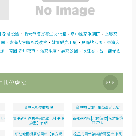
中都會公園
、
順天堂漢方養生文化館
、
臺中國家歌劇院
、
張廖家
公園
、
東海大學路思義教堂
、
鞋寶觀光工廠
、
夏綠地公園
、
東海大
逢甲商圈-逢甲夜市
、
張家祖廟
、
惠來公園
、
秋紅谷
、
台中觀光酒
中其他店家
595
台中東勢夢鄉農場
台中初心旅行生態農莊民宿
咖啡
台中新社沐漁書房民宿【樓中樓
新社劦陶宛|玩陶住宿|窯烤柴燒
房型】官網
PIZZA
新社橄欖樹夢想園地【官方網
流星花園幸福樂活園區-台中民