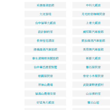
禾康商務旅館
中科大飯店
大坑客棧
月光的家咖啡民宿
台中福華大飯店
上豪大飯店
設計師的家
威尼斯汽車旅館
長榮桂冠酒店
凱怡商務汽車旅館
緣橋商務汽車旅館
美思樂汽車旅館
春水漾精緻休閒旅館
新都大飯店
台中麗悠渡假別墅
雅石居民宿
根園居民宿
泰安小木屋民宿
吊神山農場
武陵富野渡假村
福壽山農場住宿
山谷裡的家
好望角大飯店
雅云山莊