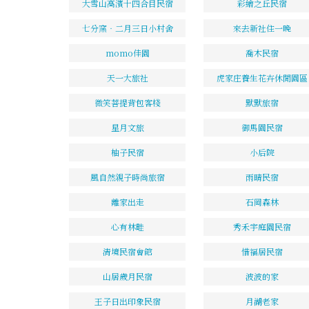
大雪山高濱十四合目民宿
彩繪之丘民宿
七分窯‧二月三日小村舍
來去新社住一晚
momo佳園
喬木民宿
天一大旅社
虎家庄養生花卉休閒園區
微笑菩提背包客棧
默默旅宿
星月文旅
御馬園民宿
柚子民宿
小后院
風自然親子時尚旅宿
雨晴民宿
離家出走
石岡森林
心有林畦
秀禾宇庭園民宿
清境民宿會館
惜福居民宿
山居歲月民宿
波波的家
王子日出印象民宿
月湖老家