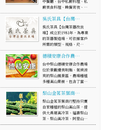
中餐廳、台中私廚料理、私
廚美食料理、晚餐宵夜、…
吳氏茶具【台灣…
吳氏茶具【台灣茶器改良
場】成立於1981年，為專業
的茶器製造場，可依據客戶
所需的類型、規格、尺…
德積安康合作農…
台中梨山德積安康合作農場
位於景觀優美明媚、氣候涼
爽的梨山風景區，農場種植
多種高山果樹，包含了蜜…
梨山金茗茶葉商…
梨山金茗茶葉商行堅持只賣
自家種植的梨山高山茶，提
供大禹嶺高冷茶、福壽梨山
茶、梨山高冷茶、阿里山…