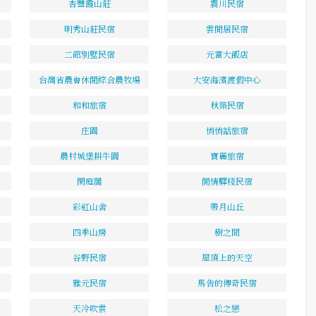
杏豐霞山莊
震川民宿
明秀山莊民宿
雲閒居民宿
二館別墅民宿
元富大飯店
台灣省農會休閒綜合農牧場
大安海濱渡假中心
和和旅宿
秋築民宿
庄園
悄悄話旅宿
農村城堡耕牛園
寶麗旅宿
閑庭閣
閒情驛棧民宿
彩虹山舍
帶月山丘
四季山房
樹之間
谷野民宿
屋頂上的天空
雅元民宿
馬告的傳奇民宿
天冷吹雲
松之戀