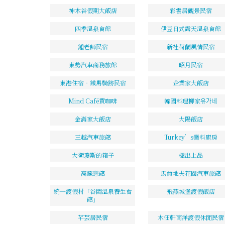
神木谷假期大飯店
彩雲居觀景民宿
四季溫泉會館
伊豆日式露天溫泉會館
鍾老師民宿
新社荷蘭風情民宿
東勢汽車商務旅館
昭月民宿
東港住宿‧鐵馬騎跡民宿
企業家大飯店
Mind Café買咖啡
韓國料理柳家유가네
金滿家大飯店
大陽飯店
三越汽車旅館
Turkey’s醬料廚房
大衛瓊斯的箱子
極出上品
高鐵戀館
馬爾地夫花園汽車旅館
統一渡假村「谷關溫泉養生會
飛燕城堡渡假飯店
館」
芊芸居民宿
木佃軒南洋渡假休閒民宿