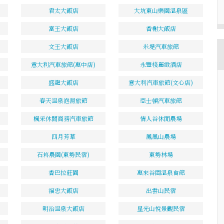
君太大飯店
大坑東山樂園溫泉區
富王大飯店
香榭大飯店
文王大飯店
米堤汽車旅館
意大利汽車旅館(惠中店)
永豐棧麗緻酒店
盛龍大飯店
意大利汽車旅館(文心店)
春天溫泉泡湯旅館
亞士頓汽車旅館
楓采休閒商務汽車旅館
情人谷休閒農場
四月芳草
鳳凰山農場
石嵙農園(東勢民宿)
東勢林場
香巴拉莊園
惠來谷關溫泉會館
福忠大飯店
出雲山民宿
明治溫泉大飯店
星光山悅景觀民宿