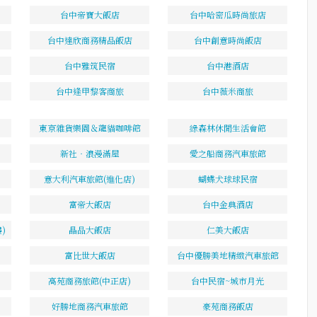
台中帝寶大飯店
台中哈密瓜時尚旅店
台中達欣商務精品飯店
台中創意時尚飯店
台中雅筑民宿
台中港酒店
台中逢甲黎客商旅
台中薇米商旅
東京雜貨樂園＆龍貓咖啡館
綠森林休閒生活會館
新社‧浪漫滿屋
愛之船商務汽車旅館
意大利汽車旅館(進化店)
蝴蝶犬球球民宿
富帝大飯店
台中金典酒店
)
晶品大飯店
仁美大飯店
富比世大飯店
台中優勝美地精緻汽車旅館
高苑商務旅館(中正店)
台中民宿~城市月光
好勝地商務汽車旅館
豪苑商務飯店