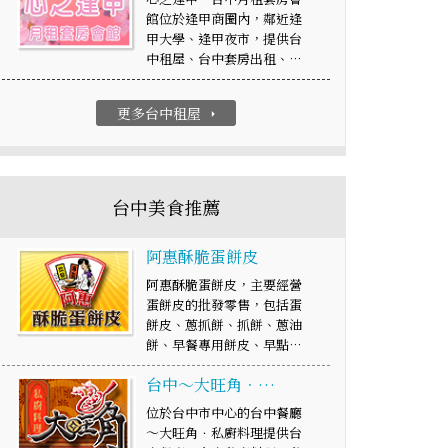
館位於逢甲商圈內，鄰近逢
甲大學、逢甲夜市，提供台
中租屋、台中套房出租、…
更多台中租屋
arrow_right
台中美食推薦
阿惠酥脆蛋餅皮
阿惠酥脆蛋餅皮，主要經營
蛋餅皮的批發零售，包括蛋
餅皮、蔥抓餅、抓餅、蔥油
餅、早餐專用餅皮、早點…
台中～大旺角．…
位於台中市中心的台中餐廳
～大旺角．私廚料理提供台