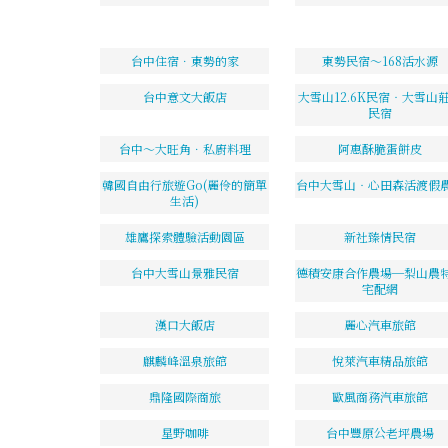
台中住宿．東勢的家
東勢民宿～168活水源
台中意文大飯店
大雪山12.6K民宿‧大雪山
民宿
台中～大旺角．私廚料理
阿惠酥脆蛋餅皮
韓國自由行旅遊Go(麗伶的簡單
台中大雪山‧心田森活渡假
生活)
雄鷹探索體驗活動園區
新社臻情民宿
台中大雪山景雅民宿
德積安康合作農場─梨山農
宅配網
漢口大飯店
麗心汽車旅館
麒麟峰溫泉旅館
悅萊汽車精品旅館
鼎隆國際商旅
歐風商務汽車旅館
星野咖啡
台中豐原公老坪農場