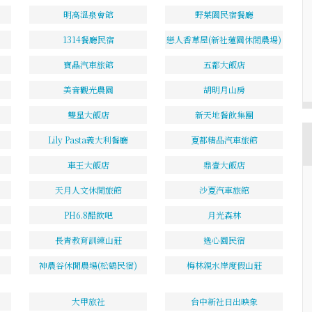
明高溫泉會館
野菜園民宿餐廳
1314餐廳民宿
戀人香草屋(新社蓮園休閒農場)
寶晶汽車旅館
五都大飯店
美音觀光農園
胡明月山房
雙星大飯店
新天地餐飲集團
Lily Pasta義大利餐廳
夏都精品汽車旅館
車王大飯店
鼎壹大飯店
天月人文休閒旅館
沙夏汽車旅館
PH6.8醋飲吧
月光森林
長青教育訓練山莊
逸心園民宿
神農谷休閒農場(松鶴民宿)
梅林親水岸度假山莊
大甲旅社
台中新社日出映象