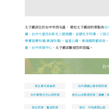
太子飯店位於台中市西屯區， 鄰近太子飯店的景點有
台
廟
、
台中大遠百&新光三越商圈
、
益健乳羊牧場
、
三信
學實習農牧場(東海牧場)
、
福星公園
、
東海國際藝術街
、
廠
、
台中世貿中心
、太子飯店歡迎您的蒞臨。
台
新社富禾居會館
台中酒桶山曾家邨民宿
台中東勢日光山林民宿
新社山沐斯達民宿｜餐廳｜
新社民宿‧馨舍民宿
新社‧中和渡假山莊