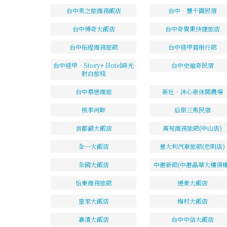
台中美之旅商務飯店
台中．慧千園民宿
台中博奇大飯店
台中奇異果快捷旅店
台中拓程商務旅館
台中逢甲碧根行館
台中逢甲‧Story+ Hotel時光
台中史迪奇民宿
對白旅棧
台中慕戀商旅
新社．沐心泉休閒農場
桃李河畔
后里三馬民宿
吉都韻大飯店
高苑商務旅館(中山店)
全一大飯店
意大利汽車旅館(忠明店)
全國大飯店
中港新館(中港晶華大樓頂樓
怡東商務旅館
通豪大飯店
皇家大飯店
梅村大飯店
嘉濱大飯店
台中中信大飯店