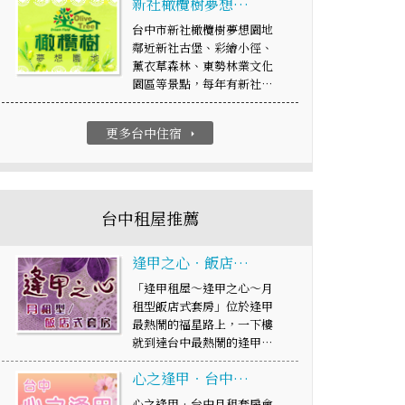
新社橄欖樹夢想…
台中市新社橄欖樹夢想園地
鄰近新社古堡、彩繪小徑、
薰衣草森林、東勢林業文化
園區等景點，每年有新社…
更多台中住宿
arrow_right
台中租屋推薦
逢甲之心‧飯店…
「逢甲租屋～逢甲之心～月
租型飯店式套房」位於逢甲
最熱鬧的福星路上，一下樓
就到達台中最熱鬧的逢甲…
心之逢甲‧台中…
心之逢甲‧台中月租套房會