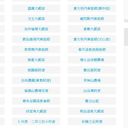
盛龍大飯店
意大利汽車旅館(惠中店)
文王大飯店
威尼斯汽車旅館
台中福華大飯店
香榭大飯店
凱怡商務汽車旅館
意大利汽車旅館(文心店)
美思樂汽車旅館
春天溫泉泡湯旅館
新都大飯店
情人谷休閒農場
根園居民宿
雅石居民宿
石嵙農園(東勢民宿)
吊神山農場
福壽山農場住宿
山谷裡的家
惠來谷關溫泉會館
雅云山莊
好望角大飯店
明治溫泉大飯店
七分窯‧二月三日小村舍
彩繪之丘民宿