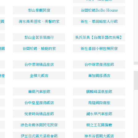
梨山景觀民宿
谷關松鶴BoBo House
莊園
清水高美溼地．美馨的家
新社‧慕田峪旅人行館
梨山金茗茶葉商行
吳氏茶具【台灣茶器改良場】
農園
谷關松鶴‧蜻蜓的家
新社喜田小樹包棟民宿
台中君瑞精品旅店
台中瑞君商務旅館
特產
金樺大飯店
麗加園邸酒店
麗緹汽車旅館
麒麟峰溫泉旅館
台中皇星商務飯店
鼎隆國際商旅
悅豪時尚精品旅館
湖水岸汽車旅館
綠色走廊休閒民宅民宿
樹之王花園餐廳
伊豆日式露天溫泉會館
神木谷假期大飯店