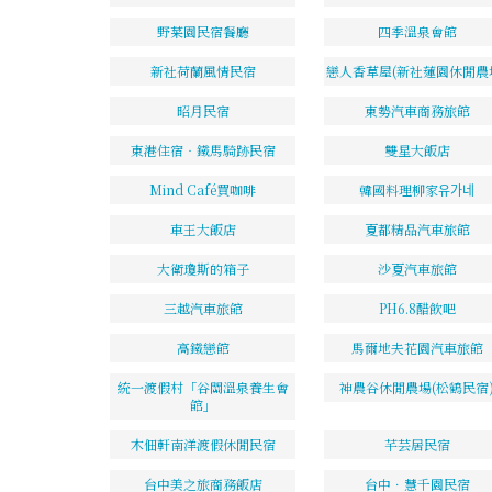
野菜園民宿餐廳
四季溫泉會館
新社荷蘭風情民宿
戀人香草屋(新社蓮園休閒農
昭月民宿
東勢汽車商務旅館
東港住宿‧鐵馬騎跡民宿
雙星大飯店
Mind Café買咖啡
韓國料理柳家유가네
車王大飯店
夏都精品汽車旅館
大衛瓊斯的箱子
沙夏汽車旅館
三越汽車旅館
PH6.8醋飲吧
高鐵戀館
馬爾地夫花園汽車旅館
統一渡假村「谷關溫泉養生會
神農谷休閒農場(松鶴民宿
館」
木佃軒南洋渡假休閒民宿
芊芸居民宿
台中美之旅商務飯店
台中．慧千園民宿