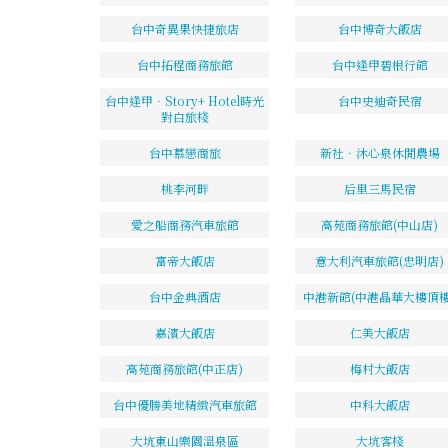
台中奇異果快捷旅店
台中博奇大飯店
台中拓程商務旅館
台中逢甲碧根行館
台中逢甲‧Story+ Hotel時光
台中史迪奇民宿
對白旅棧
台中慕戀商旅
新社．沐心泉休閒農場
桃李河畔
后里三馬民宿
愛之船商務汽車旅館
高苑商務旅館(中山店)
富帝大飯店
意大利汽車旅館(忠明店)
台中金典酒店
中港新館(中港晶華大樓頂樓
嘉濱大飯店
仁美大飯店
高苑商務旅館(中正店)
梅村大飯店
台中優勝美地精緻汽車旅館
中科大飯店
大坑東山樂園溫泉區
大坑客棧