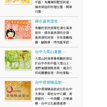
平區，為獨棟別墅型民宿，
擁有絕佳的地理位置，開車
只需…
清水高美溼地．…
美馨的家民宿鄰近清水高美
溼地，提供高美濕地住宿、
高美濕地民宿，另有景觀庭
園、腳踏車、烤肉區等設…
台中大雪山景雅…
大雪山民宿景雅景觀民宿位
於台中市和平區大雪山上，
視野寬闊遠眺美景，適合公
司或團體旅遊，附近景點…
台中君瑞精品旅…
台中君瑞精品旅店位於台中
火車站，鄰近台中公園、宮
原眼科、一中商圈、20號倉
庫、台中文化創意產業…