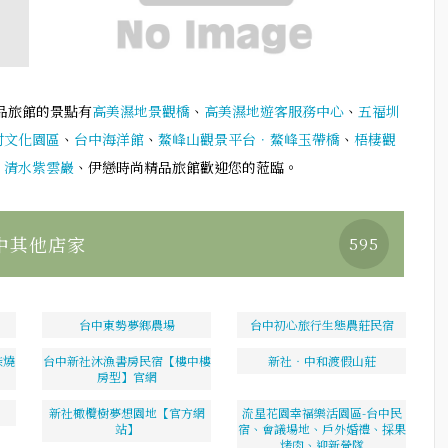
品旅館的景點有
高美濕地景觀橋
、
高美濕地遊客服務中心
、
五福圳
村文化園區
、
台中海洋館
、
鰲峰山觀景平台．鰲峰玉帶橋
、
梧棲觀
、
清水紫雲巖
、伊戀時尚精品旅館歡迎您的蒞臨。
中其他店家
595
台中東勢夢鄉農場
台中初心旅行生態農莊民宿
柴燒
台中新社沐漁書房民宿【樓中樓
新社‧中和渡假山莊
房型】官網
新社橄欖樹夢想園地【官方網
流星花園幸福樂活園區-台中民
站】
宿、會議場地、戶外婚禮、採果
烤肉、迎新營隊