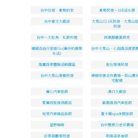
台中住宿．東勢的家
東勢民宿～168活水源
台中意文大飯店
大雪山12.6K民宿‧大雪山
民宿
台中～大旺角．私廚料理
阿惠酥脆蛋餅皮
韓國自由行旅遊Go(麗伶的簡單
台中大雪山‧心田森活渡假
生活)
雄鷹探索體驗活動園區
新社臻情民宿
台中大雪山景雅民宿
德積安康合作農場─梨山農
宅配網
麗心汽車旅館
漢口大飯店
愛麗西施商務飯店
歐風商務汽車旅館
悅萊汽車精品旅館
夏卡爾spa休閒旅館
星野咖啡
台中豐原公老坪農場
彩雲居觀景民宿
明高溫泉會館