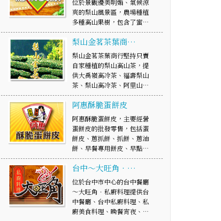
位於景觀優美明媚、氣候涼
爽的梨山風景區，農場種植
多種高山果樹，包含了蜜…
梨山金茗茶葉商…
梨山金茗茶葉商行堅持只賣
自家種植的梨山高山茶，提
供大禹嶺高冷茶、福壽梨山
茶、梨山高冷茶、阿里山…
阿惠酥脆蛋餅皮
阿惠酥脆蛋餅皮，主要經營
蛋餅皮的批發零售，包括蛋
餅皮、蔥抓餅、抓餅、蔥油
餅、早餐專用餅皮、早點…
台中～大旺角．…
位於台中市中心的台中餐廳
～大旺角．私廚料理提供台
中餐廳、台中私廚料理、私
廚美食料理、晚餐宵夜、…