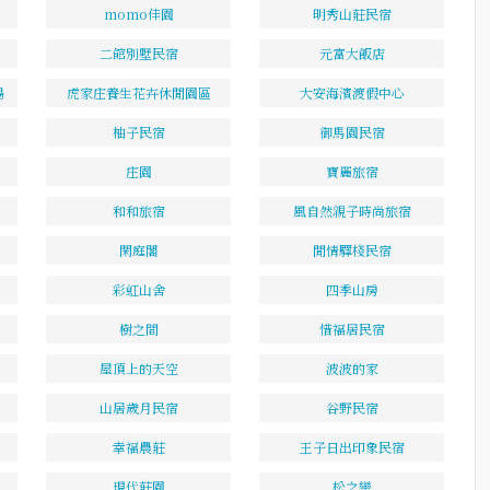
momo佳園
明秀山莊民宿
二館別墅民宿
元富大飯店
場
虎家庄養生花卉休閒園區
大安海濱渡假中心
柚子民宿
御馬園民宿
庄園
寶麗旅宿
和和旅宿
風自然親子時尚旅宿
閑庭閣
閒情驛棧民宿
彩虹山舍
四季山房
樹之間
惜福居民宿
屋頂上的天空
波波的家
山居歲月民宿
谷野民宿
幸福農莊
王子日出印象民宿
現代莊園
松之戀