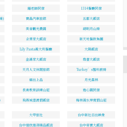
鍾老師民宿
1314餐廳民宿
場)
寶晶汽車旅館
五都大飯店
美音觀光農園
胡明月山房
企業家大飯店
新天地餐飲集團
Lily Pasta義大利餐廳
大陽飯店
金滿家大飯店
鼎壹大飯店
天月人文休閒旅館
Turkey’s醬料廚房
極出上品
月光森林
長青教育訓練山莊
逸心園民宿
)
飛燕城堡渡假飯店
梅林親水岸度假山莊
大甲旅社
台中新社日出映象
台中達欣商務精品飯店
台中帝寶大飯店