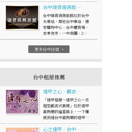
台中瑞君商務旅…
台中瑞君商務旅館位於台中
火車站，鄰近台中車站、德
安購物中心、台中體育場、
忠孝夜市、一中商圈、2…
更多台中住宿
arrow_right
台中租屋推薦
逢甲之心‧飯店…
「逢甲租屋～逢甲之心～月
租型飯店式套房」位於逢甲
最熱鬧的福星路上，一下樓
就到達台中最熱鬧的逢甲…
心之逢甲‧台中…