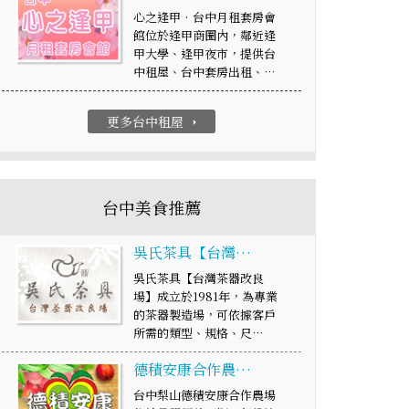
心之逢甲‧台中月租套房會
館位於逢甲商圈內，鄰近逢
甲大學、逢甲夜市，提供台
中租屋、台中套房出租、…
更多台中租屋
arrow_right
台中美食推薦
吳氏茶具【台灣…
吳氏茶具【台灣茶器改良
場】成立於1981年，為專業
的茶器製造場，可依據客戶
所需的類型、規格、尺…
德積安康合作農…
台中梨山德積安康合作農場