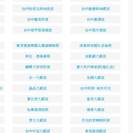
台中哈密瓜時尚旅店
台中創意時尚飯店
台中雅筑民宿
台中港酒店
台中逢甲黎客商旅
台中薇米商旅
東京雜貨樂園＆龍貓咖啡館
綠森林休閒生活會館
新社‧浪漫滿屋
吉都韻大飯店
蝴蝶犬球球民宿
意大利汽車旅館(進化店)
全一大飯店
全國大飯店
)
晶品大飯店
台中民宿~城市月光
富比世大飯店
皇家大飯店
怡東商務旅館
通豪大飯店
君太大飯店
月光的家咖啡民宿
台中中信大飯店
豪苑商務飯店