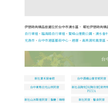
伊戀時尚精品旅館位於台中市清水區， 鄰近伊戀時尚精
自行車道
、
臨海路自行車道
、
鰲峰山運動公園
、
清水眷
光漁市
、
台中市港區藝術中心
、
趙厝
、
高美濕地風景區
台
新社富禾居會館
台中酒桶山曾家邨民宿
台中東勢日光山林民宿
新社劦陶宛|玩陶住宿|窯烤
PIZZA
新社山沐斯達民宿｜餐廳｜咖啡
新社民宿‧馨舍民宿