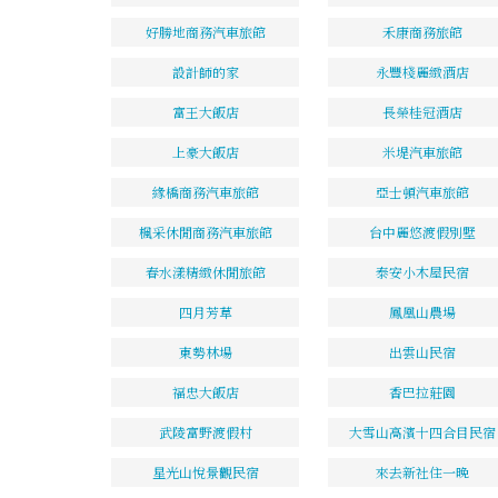
好勝地商務汽車旅館
禾康商務旅館
設計師的家
永豐棧麗緻酒店
富王大飯店
長榮桂冠酒店
上豪大飯店
米堤汽車旅館
緣橋商務汽車旅館
亞士頓汽車旅館
楓采休閒商務汽車旅館
台中麗悠渡假別墅
春水漾精緻休閒旅館
泰安小木屋民宿
四月芳草
鳳凰山農場
東勢林場
出雲山民宿
福忠大飯店
香巴拉莊園
武陵富野渡假村
大雪山高濱十四合目民宿
星光山悅景觀民宿
來去新社住一晚