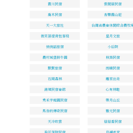
震川民宿
雲閒居民宿
喬木民宿
杏豐霞山莊
天一大旅社
台灣省農會休閒綜合農牧
微笑菩提背包客棧
星月文旅
悄悄話旅宿
小后院
農村城堡耕牛園
秋築民宿
默默旅宿
雨晴民宿
石岡森林
離家出走
清境民宿會館
心有林畦
秀禾宇庭園民宿
帶月山丘
馬告的傳奇民宿
雅元民宿
天冷吹雲
菇菇香民宿
飛花落院民宿
月湖老家