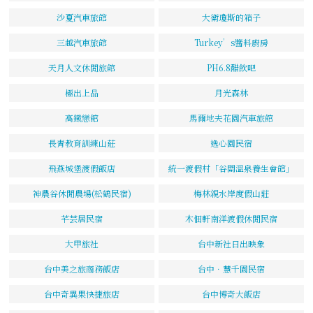
沙夏汽車旅館
大衛瓊斯的箱子
三越汽車旅館
Turkey’s醬料廚房
天月人文休閒旅館
PH6.8醋飲吧
極出上品
月光森林
高鐵戀館
馬爾地夫花園汽車旅館
長青教育訓練山莊
逸心園民宿
飛燕城堡渡假飯店
統一渡假村「谷關溫泉養生會館」
神農谷休閒農場(松鶴民宿)
梅林親水岸度假山莊
芊芸居民宿
木佃軒南洋渡假休閒民宿
大甲旅社
台中新社日出映象
台中美之旅商務飯店
台中．慧千園民宿
台中奇異果快捷旅店
台中博奇大飯店