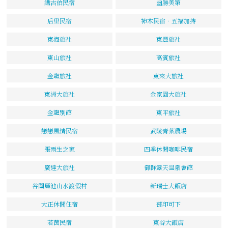
講古伯民宿
幽勝美第
后里民宿
神木民宿‧五福加持
東海旅社
東豐旅社
東山旅社
高賓旅社
金龍旅社
東來大旅社
東洲大旅社
金家園大旅社
金龍別館
東平旅社
戀戀風情民宿
武陵青葉農場
張雨生之家
四季休閒咖啡民宿
廣達大旅社
御群露天溫泉會館
谷關麗池山水渡假村
新瑞士大飯店
大正休閒住宿
部印可下
若茵民宿
東谷大飯店