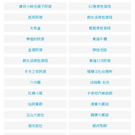
寶貝小時光親子民宿
62巷背包客棧
抵家民宿
踢生活背包客棧
火柴盒
框框背包客棧
學姐的民宿
東海牛棚
金禧民宿
肆拾光陰
踢生活背包客棧
東海13.8民宿
冬冬之家民宿
梧棲文化出張所
六分園
法格斯-石光
紅磚小屋
卡帝亞汽車旅館
仙莉賓館
鴻賓大飯店
玉山大旅社
國寶大飯店
南北旅社
銀河別館