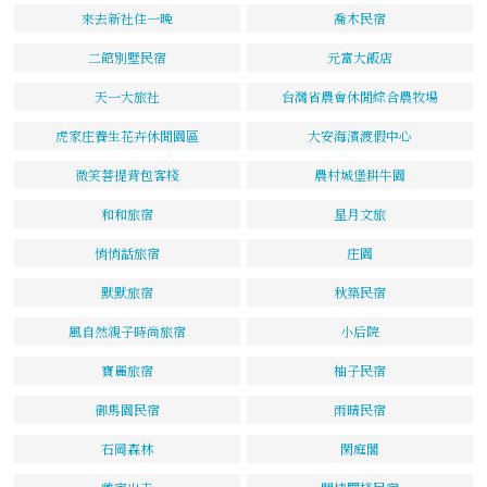
來去新社住一晚
喬木民宿
二館別墅民宿
元富大飯店
天一大旅社
台灣省農會休閒綜合農牧場
虎家庄養生花卉休閒園區
大安海濱渡假中心
微笑菩提背包客棧
農村城堡耕牛園
和和旅宿
星月文旅
悄悄話旅宿
庄園
默默旅宿
秋築民宿
風自然親子時尚旅宿
小后院
寶麗旅宿
柚子民宿
御馬園民宿
雨晴民宿
石岡森林
閑庭閣