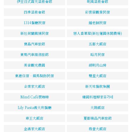
伊豆日式露天溫泉會館
明高溫泉會館
四季溫泉會館
彩雲居觀景民宿
1314餐廳民宿
鍾老師民宿
新社荷蘭風情民宿
戀人香草屋(新社蓮園休閒農場)
寶晶汽車旅館
五都大飯店
東勢汽車商務旅館
昭月民宿
美音觀光農園
胡明月山房
東港住宿‧鐵馬騎跡民宿
雙星大飯店
企業家大飯店
新天地餐飲集團
Mind Café買咖啡
韓國料理柳家유가네
Lily Pasta義大利餐廳
大陽飯店
車王大飯店
夏都精品汽車旅館
金滿家大飯店
鼎壹大飯店