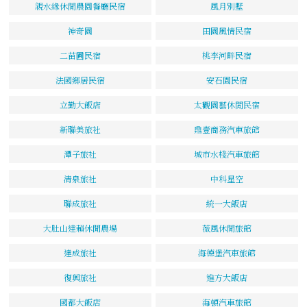
親水緣休閒農園餐廳民宿
風月別墅
神奇園
田園風情民宿
二苗圃民宿
桃李河畔民宿
法國鄉居民宿
安石園民宿
立勤大飯店
太觀園藝休閒民宿
新聯美旅社
鼎壹商務汽車旅館
潭子旅社
城市水棧汽車旅館
清泉旅社
中科星空
聯成旅社
統一大飯店
大肚山達賴休閒農場
薇風休閒旅館
達成旅社
海德堡汽車旅館
復興旅社
進方大飯店
國都大飯店
海頓汽車旅館