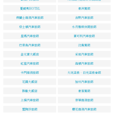
夏威夷HOTEL
豪洲賓館
佛蘭士商務汽車旅館
吉野汽車旅館
亞士頓汽車旅館
水月雅緻休閒旅館
星瑪汽車旅館
富可利汽車旅館
巴里島汽車旅館
汶喬賓館
金元富大飯店
采岩汽車旅館
虹星汽車旅館
海頓汽車旅館
卡門商務旅館
大坑溫泉．日光溫泉會館
花園大飯店
加州汽車旅館
群歡大飯店
豪客賓館
上揚汽車旅館
京華商務旅館
聖陶莎旅館
櫻花商務汽車旅館