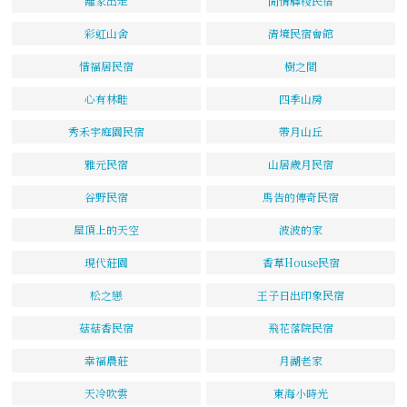
離家出走
閒情驛棧民宿
彩虹山舍
清境民宿會館
惜福居民宿
樹之間
心有林畦
四季山房
秀禾宇庭園民宿
帶月山丘
雅元民宿
山居歲月民宿
谷野民宿
馬告的傳奇民宿
屋頂上的天空
波波的家
現代莊園
香草House民宿
松之戀
王子日出印象民宿
菇菇香民宿
飛花落院民宿
幸福農莊
月湖老家
天冷吹雲
東海小時光