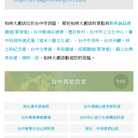
柏林大飯店位於台中市西區， 鄰近柏林大飯店的景點有
勤美誠品綠
園道(草悟道)
、
台中動漫彩繪巷
、
審計新村
、
台中市立文化中心
、
臺
中刑務所演武場（道禾六藝文化館）
、
台中市役所
、
台中州廳
、
林
之助紀念館
、
台中文學館
、
美術園道
、
經國園道(草悟道)
、
國立台灣
美術館
、
精明一街
、柏林大飯店歡迎您的蒞臨。
台中其他店家
595
新社富禾居會館
台中酒桶山曾家邨民宿
台中東勢夢鄉農場
台中初心旅行生態農莊民宿
台中東勢日光山林民宿
新社‧中和渡假山莊