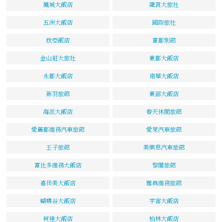
鳳城大飯店
龍宮大旅社
五洲大飯店
國際旅社
欣亞飯店
富都別館
金山莊大旅社
東都大飯店
永都大飯店
南華大飯店
新羽旅館
東部大飯店
海派大飯店
春天休閒旅館
愛麗都商務汽車旅館
愛萊汽車旅館
王子旅館
美樂思汽車旅館
富比多商務大飯店
黎閣旅館
喜佳美大飯店
雅典商務旅館
蝴蝶谷大飯店
宇宙大飯店
柯達大飯店
柏林大飯店