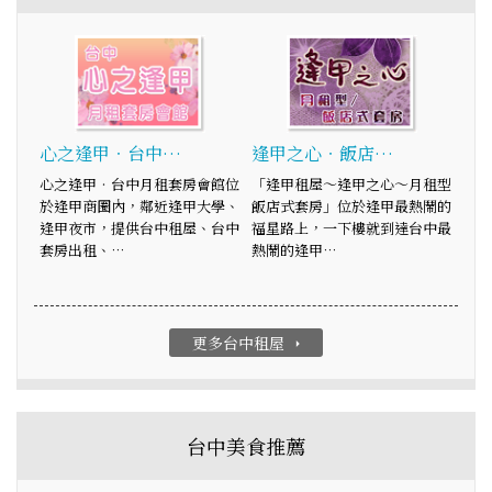
心之逢甲‧台中…
逢甲之心‧飯店…
心之逢甲‧台中月租套房會館位
「逢甲租屋～逢甲之心～月租型
於逢甲商圈內，鄰近逢甲大學、
飯店式套房」位於逢甲最熱鬧的
逢甲夜市，提供台中租屋、台中
福星路上，一下樓就到達台中最
套房出租、…
熱鬧的逢甲…
更多台中租屋
arrow_right
台中美食推薦