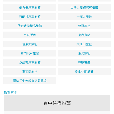
愛力根汽車旅館
山多力商務汽車旅館
荷蘭村汽車旅館
一福大旅社
伊戀時尚精品旅館
建發旅社
皇賓飯店
皇春賓館
信東大旅社
大江山旅社
富門汽車旅館
東光旅社
夏威夷汽車旅館
華麒賓館
東南亞旅社
樹生休閒酒莊
羅望子生態教育休閒農場
觀看更多
台中住宿推薦