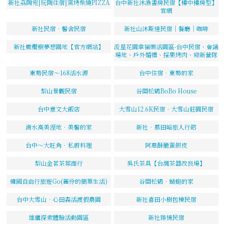
新社劦陶宛|玩陶住宿|窯烤柴燒PIZZA
台中新社沐漁書房民宿【樓中樓房型】
官網
新社民宿‧馨舍民宿
新社山沐斯達民宿｜餐廳｜咖啡
新社橄欖樹夢想園地【官方網站】
流星花園幸福樂活園區-台中民宿、會議
場地、戶外婚禮、採果烤肉、迎新營隊
東勢民宿～168活水源
台中住宿．東勢的家
梨山景觀民宿
谷關松鶴BoBo House
台中意文大飯店
大雪山12.6K民宿‧大雪山莊園民宿
清水高美溼地．美馨的家
新社‧慕田峪旅人行館
台中～大旺角．私廚料理
阿惠酥脆蛋餅皮
梨山金茗茶葉商行
吳氏茶具【台灣茶器改良場】
韓國自由行旅遊Go(麗伶的簡單生活)
谷關松鶴‧蜻蜓的家
台中大雪山‧心田森活渡假農園
新社喜田小樹包棟民宿
雄鷹探索體驗活動園區
新社臻情民宿