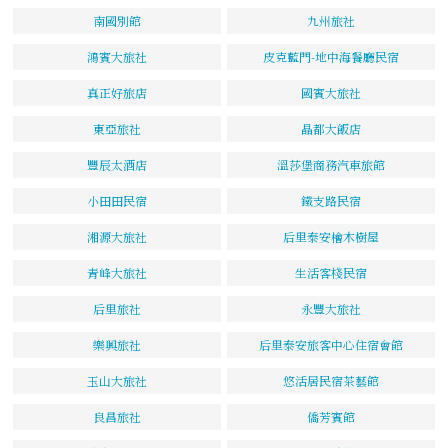
南國別館
九州旅社
鴻賓大旅社
皮克藍門-地中海餐廳民宿
真正好旅店
國賓大旅社
東亞旅社
晶都大飯店
豐辰太酒店
溫莎堡商務汽車旅館
小田田民宿
鐵支路民宿
湘源大旅社
后里泰安檜木樹屋
青峰大旅社
生活客棧民宿
后里旅社
永豐大旅社
樂興旅社
后里泰安旅客中心住宿會館
玉山大旅社
悠活居民宿茶藝館
良昌旅社
僑芳賓館