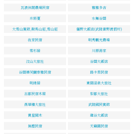
瓦浪休閒農場民宿
雅雅多吉
米將夏
水舞谷關
大雪山賓館,鞍馬山莊,雪山莊
儷野大飯店(武陵富野渡假村)
我家民宿
明秀觀光農場
雪杉居
川原湯家
汶山大旅社
谷關大飯店
谷關德芙蘭泰雅民宿
路卡思民宿
明緣居
東關溫泉大旅社
古都民宿木屋
梨都大旅社
燕華樓大旅社
武陵國民賓館
賞星閱木
龍谷大飯店
無塵民宿
天籟園民宿