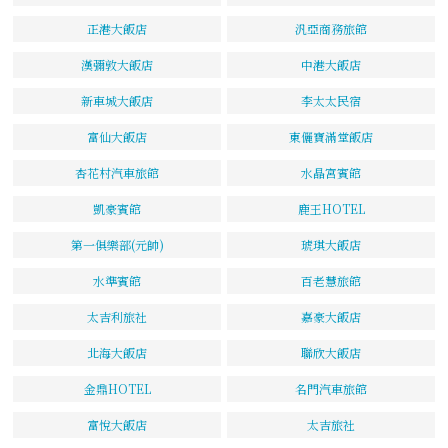
正港大飯店
汎亞商務旅館
漢彌敦大飯店
中港大飯店
新車城大飯店
李太太民宿
富仙大飯店
東儷寶滿堂飯店
杏花村汽車旅館
水晶宮賓館
凱豪賓館
鹿王HOTEL
第一俱樂部(元帥)
琥琪大飯店
水準賓館
百老慧旅館
太吉利旅社
嘉豪大飯店
北海大飯店
聯欣大飯店
金鼎HOTEL
名門汽車旅館
富悅大飯店
太吉旅社