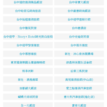
台中達欣商務精品飯店
台中帝寶大飯店
台中哈密瓜時尚旅店
台中創意時尚飯店
台中拓程商務旅館
台中逢甲碧根行館
台中雅筑民宿
台中港酒店
台中逢甲‧Story+ Hotel時光對白旅棧
台中史迪奇民宿
台中逢甲黎客商旅
台中薇米商旅
台中慕戀商旅
新社．沐心泉休閒農場
東京雜貨樂園＆龍貓咖啡館
綠森林休閒生活會館
桃李河畔
后里三馬民宿
新社‧浪漫滿屋
高苑商務旅館(中山店)
吉都韻大飯店
愛之船商務汽車旅館
蝴蝶犬球球民宿
意大利汽車旅館(進化店)
全一大飯店
富帝大飯店