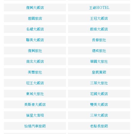
復興大飯店
王爺HOTEL
碧園旅店
王冠大飯店
名峮大飯店
銀座大飯店
聯美大飯店
長春旅社
復興旅社
建成旅社
南北大飯店
華園大旅社
美豐旅社
皇凱賓館
冠王大飯店
三葉大旅社
東城大旅社
花國大飯店
美斯豪大飯店
雙美大飯店
福星大客棧
三榮大飯店
怡達汽車旅館
老船長旅館