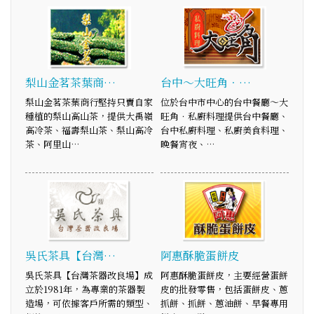
梨山金茗茶葉商…
台中～大旺角．…
梨山金茗茶葉商行堅持只賣自家
位於台中市中心的台中餐廳～大
種植的梨山高山茶，提供大禹嶺
旺角．私廚料理提供台中餐廳、
高冷茶、福壽梨山茶、梨山高冷
台中私廚料理、私廚美食料理、
茶、阿里山…
晚餐宵夜、…
吳氏茶具【台灣…
阿惠酥脆蛋餅皮
吳氏茶具【台灣茶器改良場】成
阿惠酥脆蛋餅皮，主要經營蛋餅
立於1981年，為專業的茶器製
皮的批發零售，包括蛋餅皮、蔥
造場，可依據客戶所需的類型、
抓餅、抓餅、蔥油餅、早餐專用