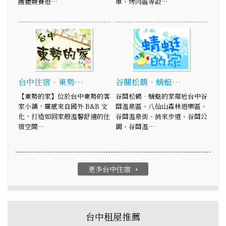
團體競賽遊…
車、烤肉區等設…
台中住宿．東勢…
谷關松鶴‧蜻蜓…
【東勢的家】位於台中東勢的客
谷關松鶴‧蜻蜓的家鄰近台中谷
家小鎮，靈感來自國外 B&B 文
關溫泉區、八仙山森林遊樂區、
化，打造如回家般溫馨舒適的住
谷關溫泉街、捎來步道、谷關公
宿空間…
園、谷關溫…
更多台中住宿
arrow_right
台中租屋推薦