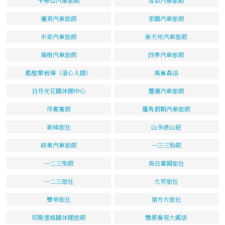
卡帝亞汽車旅館
雪梨汽車旅館
儷京汽車旅館
家園汽車旅館
米奇汽車旅館
新天地汽車旅館
箱根汽車旅館
四季汽車旅館
酷壁攀岩場（溫心人間）
高巢森活
日月光花園休閒中心
璽邁汽車旅館
佳賓賓館
羅馬假期汽車旅館
新峰旅社
山多綠山莊
時常汽車旅館
一三三別館
一二三別館
烏日富國旅社
一二三旅社
大芳旅社
豐榮旅社
南方大旅社
尼斯堡庭園休閒旅館
豐原喬苑大飯店