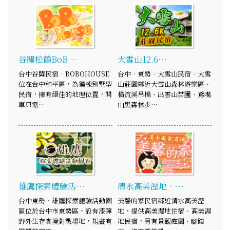
谷關松鶴BoB…
大雪山12.6…
台中谷關民宿．BOBOHOUSE
台中．東勢．大雪山民宿．大雪
位在台中和平區，為獨棟別墅型
山莊園鄰近大雪山森林遊樂區、
民宿，擁有絕佳的地理位置，開
橫流溪吊橋、出雲山苗圃、鳶嘴
車只需…
山黑森林步…
雄鷹探索體驗活…
清水高美溼地．…
台中東勢‧雄鷹探索體驗活動園
美馨的家民宿鄰近清水高美溼
區位於台中市東勢區，設有漆彈
地，提供高美濕地住宿、高美濕
野外生存實境對戰場地，規畫有
地民宿，另有景觀庭園、腳踏