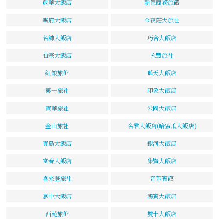
敬華大飯店
新家商務旅館
樂府大飯店
今夜莊大旅社
名帥大飯店
巧合大飯店
仙宗大飯店
永豐旅社
紅娘旅館
藍天大飯店
第一旅社
印象大飯店
寶華旅社
公園大飯店
金山旅社
名君大飯店(哈蜜瓜大飯店)
寶島大飯店
銀河大飯店
富春大飯店
集賢大飯店
喜來登旅社
奇芳賓館
嘉中大飯店
鴻賓大飯店
西苑旅館
雙十大飯店