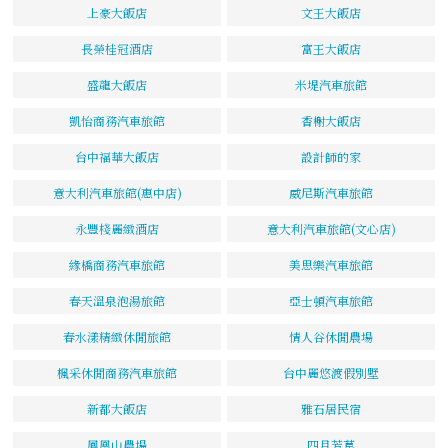
上豪大飯店
文王大飯店
長榮桂冠酒店
富王大飯店
盛龍大飯店
米堤汽車旅館
凱怡商務汽車旅館
香榭大飯店
台中福華大飯店
設計師的家
意大利汽車旅館(惠中店)
威尼斯汽車旅館
永豐棧麗緻酒店
意大利汽車旅館(文心店)
緣橋商務汽車旅館
美思樂汽車旅館
春天溫泉泡湯旅館
亞士頓汽車旅館
春水漾精緻休閒旅館
情人谷休閒農場
楓采休閒商務汽車旅館
台中麗悠渡假別墅
新都大飯店
雅石居民宿
鳳凰山農場
四月芳草