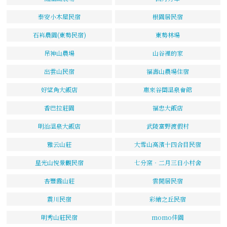
泰安小木屋民宿
根園居民宿
石嵙農園(東勢民宿)
東勢林場
吊神山農場
山谷裡的家
出雲山民宿
福壽山農場住宿
好望角大飯店
惠來谷關溫泉會館
香巴拉莊園
福忠大飯店
明治溫泉大飯店
武陵富野渡假村
雅云山莊
大雪山高濱十四合目民宿
星光山悅景觀民宿
七分窯‧二月三日小村舍
杏豐霞山莊
雲閒居民宿
震川民宿
彩繪之丘民宿
明秀山莊民宿
momo佳園