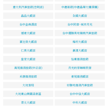
意大利汽車旅館(忠明店)
中港新館(中港晶華大樓頂樓)
晶品大飯店
全國大飯店
台中金典酒店
台中民宿~城市月光
通豪大飯店
台中優勝美地精緻汽車旅館
富比世大飯店
梅村大飯店
仁美大飯店
嘉濱大飯店
皇家大飯店
怡東商務旅館
高苑商務旅館(中正店)
月光的家咖啡民宿
禾康商務旅館
豪苑商務飯店
大坑客棧
好勝地商務汽車旅館
大坑東山樂園溫泉區
台中中信大飯店
君太大飯店
中科大飯店