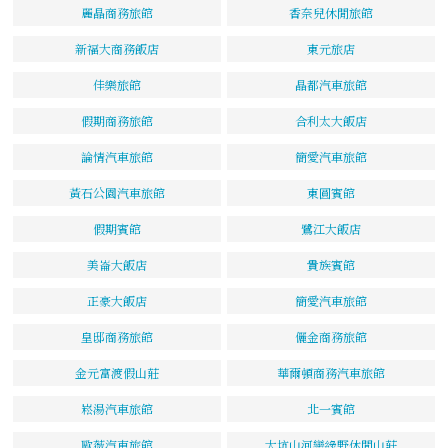
麗晶商務旅館
香奈兒休閒旅館
新福大商務飯店
東元旅店
佳樂旅館
晶都汽車旅館
假期商務旅館
合利太大飯店
論情汽車旅館
簡愛汽車旅館
黃石公園汽車旅館
東圓賓館
假期賓館
鷺江大飯店
美崙大飯店
貴族賓館
正豪大飯店
簡愛汽車旅館
皇邸商務旅館
儷金商務旅館
金元富渡假山莊
華爾頓商務汽車旅館
崧湯汽車旅館
北一賓館
歐薇汽車旅館
大坑山河戀綠野休閒山莊