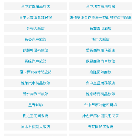
台中君瑞精品旅店
台中瑞君商務旅館
台中大雪山景雅民宿
德積安康合作農場─梨山農特產宅配網
金樺大飯店
麗加園邸酒店
麗心汽車旅館
漢口大飯店
麒麟峰溫泉旅館
愛麗西施商務飯店
麗緹汽車旅館
歐風商務汽車旅館
夏卡爾spa休閒旅館
鼎隆國際商旅
悅萊汽車精品旅館
台中皇星商務飯店
湖水岸汽車旅館
悅豪時尚精品旅館
星野咖啡
台中豐原公老坪農場
樹之王花園餐廳
綠色走廊休閒民宅民宿
神木谷假期大飯店
野菜園民宿餐廳