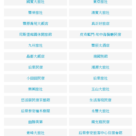
國賓大旅社
東亞旅社
豐榮旅社
鴻賓大旅社
豐原喬苑大飯店
真正好旅店
尼斯堡庭園休閒旅館
皮克藍門-地中海餐廳民宿
九州旅社
豐辰太酒店
晶都大飯店
南國別館
后里民宿
湘源大旅社
小田田民宿
后里旅社
樂興旅社
玉山大旅社
悠活居民宿茶藝館
生活客棧民宿
后里泰安檜木樹屋
永豐大旅社
幽勝美第
鐵支路民宿
青峰大旅社
后里泰安旅客中心住宿會館