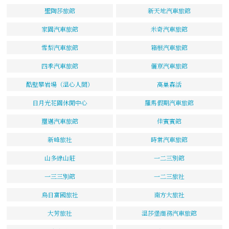
聖陶莎旅館
新天地汽車旅館
家園汽車旅館
米奇汽車旅館
雪梨汽車旅館
箱根汽車旅館
四季汽車旅館
儷京汽車旅館
酷壁攀岩場（溫心人間）
高巢森活
日月光花園休閒中心
羅馬假期汽車旅館
璽邁汽車旅館
佳賓賓館
新峰旅社
時常汽車旅館
山多綠山莊
一二三別館
一三三別館
一二三旅社
烏日富國旅社
南方大旅社
大芳旅社
溫莎堡商務汽車旅館