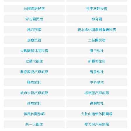
法國鄉居民宿
桃李河畔民宿
安石園民宿
神奇園
風月別墅
親水緣休閒農園餐廳民宿
無塵民宿
二苗圃民宿
太觀園藝休閒民宿
潭子旅社
立勤大飯店
新聯美旅社
鼎壹商務汽車旅館
清泉旅社
聯成旅社
中科星空
城市水棧汽車旅館
海德堡汽車旅館
達成旅社
復興旅社
薇風休閒旅館
大肚山達賴休閒農場
統一大飯店
愛力根汽車旅館