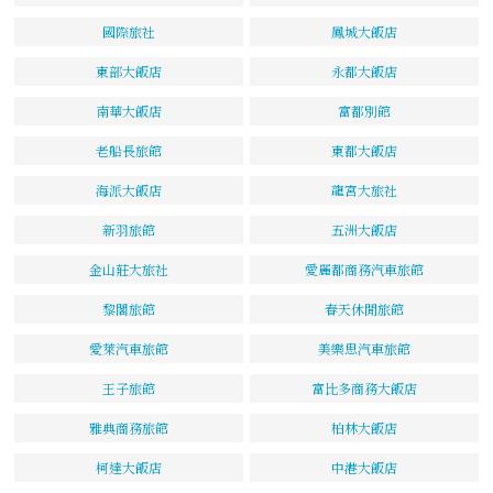
國際旅社
鳳城大飯店
東部大飯店
永都大飯店
南華大飯店
富都別館
老船長旅館
東都大飯店
海派大飯店
龍宮大旅社
新羽旅館
五洲大飯店
金山莊大旅社
愛麗都商務汽車旅館
黎閣旅館
春天休閒旅館
愛萊汽車旅館
美樂思汽車旅館
王子旅館
富比多商務大飯店
雅典商務旅館
柏林大飯店
柯達大飯店
中港大飯店