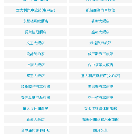
意大利汽車旅館(惠中店)
凱怡商務汽車旅館
永豐棧麗緻酒店
香榭大飯店
長榮桂冠酒店
盛龍大飯店
文王大飯店
米堤汽車旅館
設計師的家
威尼斯汽車旅館
上豪大飯店
台中福華大飯店
富王大飯店
意大利汽車旅館(文心店)
緣橋商務汽車旅館
美思樂汽車旅館
春天溫泉泡湯旅館
亞士頓汽車旅館
情人谷休閒農場
春水漾精緻休閒旅館
新都大飯店
楓采休閒商務汽車旅館
台中麗悠渡假別墅
四月芳草