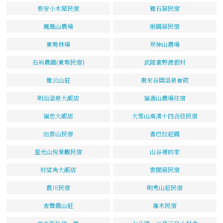
泰安小木屋民宿
雅石居民宿
鳳凰山農場
根園居民宿
東勢林場
吊神山農場
石嵙農園(東勢民宿)
武陵富野渡假村
雅云山莊
惠來谷關溫泉會館
明治溫泉大飯店
福壽山農場住宿
福忠大飯店
大雪山高濱十四合目民宿
出雲山民宿
香巴拉莊園
星光山悅景觀民宿
山谷裡的家
好望角大飯店
雲閒居民宿
震川民宿
明秀山莊民宿
杏豐霞山莊
喬木民宿