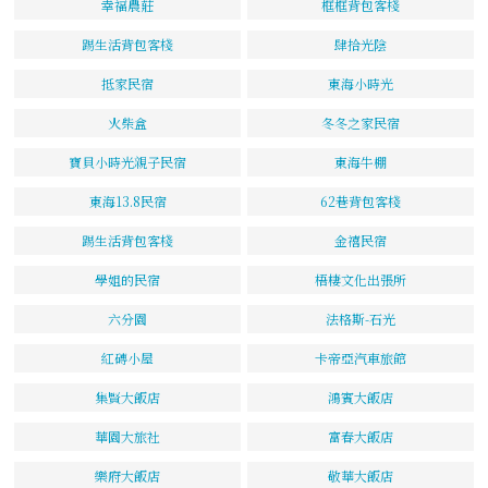
幸福農莊
框框背包客棧
踢生活背包客棧
肆拾光陰
抵家民宿
東海小時光
火柴盒
冬冬之家民宿
寶貝小時光親子民宿
東海牛棚
東海13.8民宿
62巷背包客棧
踢生活背包客棧
金禧民宿
學姐的民宿
梧棲文化出張所
六分園
法格斯-石光
紅磚小屋
卡帝亞汽車旅館
集賢大飯店
鴻賓大飯店
華園大旅社
富春大飯店
樂府大飯店
敬華大飯店