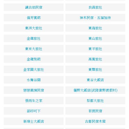
講古伯民宿
良昌旅社
僑芳賓館
神木民宿‧五福加持
東洲大旅社
東海旅社
金龍旅社
東山旅社
東來大旅社
東平旅社
金龍別館
高賓旅社
金家園大旅社
東豐旅社
水舞谷關
東谷大飯店
戀戀風情民宿
儷野大飯店(武陵富野渡假村)
張雨生之家
梨都大旅社
部印可下
若茵民宿
新瑞士大飯店
古都民宿木屋