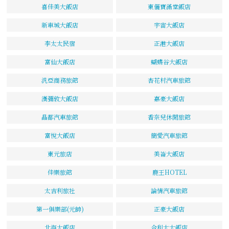
喜佳美大飯店
東儷寶滿堂飯店
新車城大飯店
宇宙大飯店
李太太民宿
正港大飯店
富仙大飯店
蝴蝶谷大飯店
汎亞商務旅館
杏花村汽車旅館
漢彌敦大飯店
嘉豪大飯店
晶都汽車旅館
香奈兒休閒旅館
富悅大飯店
簡愛汽車旅館
東元旅店
美崙大飯店
佳樂旅館
鹿王HOTEL
太吉利旅社
論情汽車旅館
第一俱樂部(元帥)
正豪大飯店
北海大飯店
合利太大飯店