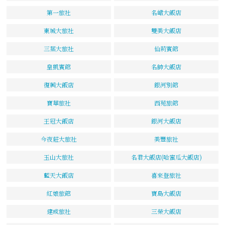
第一旅社
名峮大飯店
東城大旅社
雙美大飯店
三葉大旅社
仙莉賓館
皇凱賓館
名帥大飯店
復興大飯店
銀河別館
寶華旅社
西苑旅館
王冠大飯店
銀河大飯店
今夜莊大旅社
美豐旅社
玉山大旅社
名君大飯店(哈蜜瓜大飯店)
藍天大飯店
喜來登旅社
紅娘旅館
寶島大飯店
建成旅社
三榮大飯店