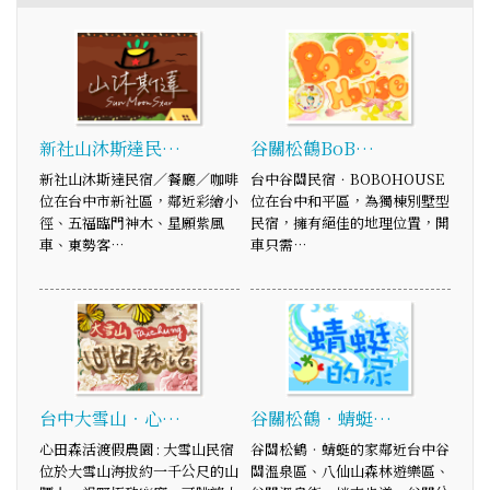
新社山沐斯達民…
谷關松鶴BoB…
新社山沐斯達民宿／餐廳／咖啡
台中谷關民宿．BOBOHOUSE
位在台中市新社區，鄰近彩繪小
位在台中和平區，為獨棟別墅型
徑、五福臨門神木、星願紫風
民宿，擁有絕佳的地理位置，開
車、東勢客…
車只需…
台中大雪山‧心…
谷關松鶴‧蜻蜓…
心田森活渡假農園 : 大雪山民宿
谷關松鶴‧蜻蜓的家鄰近台中谷
位於大雪山海拔約一千公尺的山
關溫泉區、八仙山森林遊樂區、