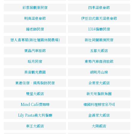
彩雲居觀景民宿
四季溫泉會館
明高溫泉會館
伊豆日式露天溫泉會館
鍾老師民宿
1314餐廳民宿
戀人香草屋(新社蓮園休閒農場)
新社荷蘭風情民宿
寶晶汽車旅館
五都大飯店
昭月民宿
東勢汽車商務旅館
美音觀光農園
胡明月山房
東港住宿‧鐵馬騎跡民宿
企業家大飯店
雙星大飯店
新天地餐飲集團
Mind Café買咖啡
韓國料理柳家유가네
Lily Pasta義大利餐廳
金滿家大飯店
車王大飯店
大陽飯店