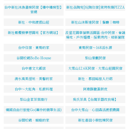
台中新社沐漁書房民宿【樓中樓房型】
新社劦陶宛|玩陶住宿|窯烤柴燒PIZZA
官網
新社‧中和渡假山莊
新社山沐斯達民宿｜餐廳｜咖啡
新社橄欖樹夢想園地【官方網站】
流星花園幸福樂活園區-台中民宿、會議
場地、戶外婚禮、採果烤肉、迎新營隊
台中住宿．東勢的家
東勢民宿～168活水源
谷關松鶴BoBo House
梨山景觀民宿
台中意文大飯店
大雪山12.6K民宿‧大雪山莊園民宿
清水高美溼地．美馨的家
新社‧慕田峪旅人行館
台中～大旺角．私廚料理
阿惠酥脆蛋餅皮
梨山金茗茶葉商行
吳氏茶具【台灣茶器改良場】
韓國自由行旅遊Go(麗伶的簡單生活)
台中大雪山‧心田森活渡假農園
谷關松鶴‧蜻蜓的家
新社喜田小樹包棟民宿