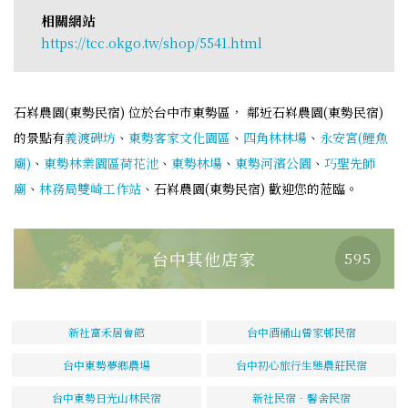
相關網站
https://tcc.okgo.tw/shop/5541.html
石嵙農園(東勢民宿) 位於台中市東勢區， 鄰近石嵙農園(東勢民宿)
的景點有
義渡碑坊
、
東勢客家文化園區
、
四角林林場
、
永安宮(鯉魚
廟)
、
東勢林業園區荷花池
、
東勢林場
、
東勢河濱公園
、
巧聖先師
廟
、
林務局雙崎工作站
、石嵙農園(東勢民宿) 歡迎您的蒞臨。
台中其他店家
595
新社富禾居會館
台中酒桶山曾家邨民宿
台中東勢夢鄉農場
台中初心旅行生態農莊民宿
台中東勢日光山林民宿
新社民宿‧馨舍民宿