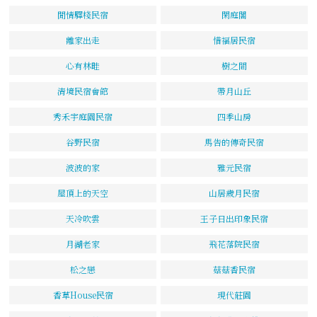
閒情驛棧民宿
閑庭閣
離家出走
惜福居民宿
心有林畦
樹之間
清境民宿會館
帶月山丘
秀禾宇庭園民宿
四季山房
谷野民宿
馬告的傳奇民宿
波波的家
雅元民宿
屋頂上的天空
山居歲月民宿
天冷吹雲
王子日出印象民宿
月湖老家
飛花落院民宿
松之戀
菇菇香民宿
香草House民宿
現代莊園