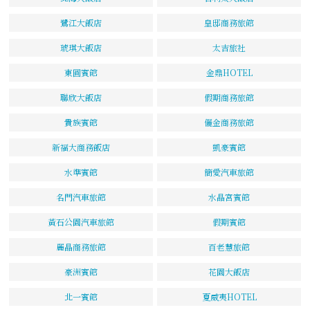
鷺江大飯店
皇邸商務旅館
琥琪大飯店
太吉旅社
東圓賓館
金鼎HOTEL
聯欣大飯店
假期商務旅館
貴族賓館
儷金商務旅館
新福大商務飯店
凱豪賓館
水準賓館
簡愛汽車旅館
名門汽車旅館
水晶宮賓館
黃石公園汽車旅館
假期賓館
麗晶商務旅館
百老慧旅館
豪洲賓館
花園大飯店
北一賓館
夏威夷HOTEL