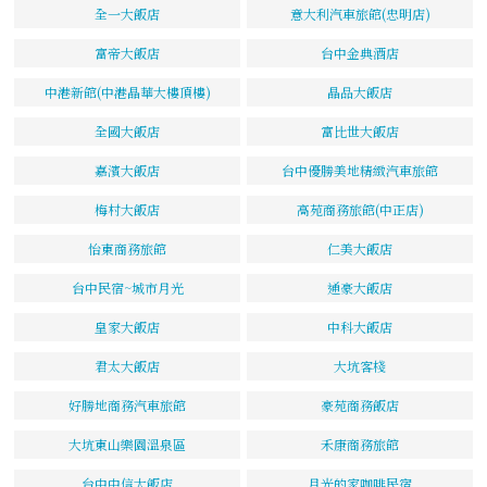
全一大飯店
意大利汽車旅館(忠明店)
富帝大飯店
台中金典酒店
中港新館(中港晶華大樓頂樓)
晶品大飯店
全國大飯店
富比世大飯店
嘉濱大飯店
台中優勝美地精緻汽車旅館
梅村大飯店
高苑商務旅館(中正店)
怡東商務旅館
仁美大飯店
台中民宿~城市月光
通豪大飯店
皇家大飯店
中科大飯店
君太大飯店
大坑客棧
好勝地商務汽車旅館
豪苑商務飯店
大坑東山樂園溫泉區
禾康商務旅館
台中中信大飯店
月光的家咖啡民宿