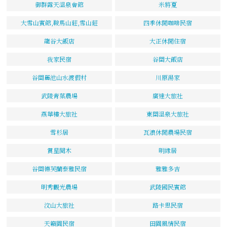
御群露天溫泉會館
米將夏
大雪山賓館,鞍馬山莊,雪山莊
四季休閒咖啡民宿
龍谷大飯店
大正休閒住宿
我家民宿
谷關大飯店
谷關麗池山水渡假村
川原湯家
武陵青葉農場
廣達大旅社
燕華樓大旅社
東關溫泉大旅社
雪杉居
瓦浪休閒農場民宿
賞星閱木
明緣居
谷關德芙蘭泰雅民宿
雅雅多吉
明秀觀光農場
武陵國民賓館
汶山大旅社
路卡思民宿
天籟園民宿
田園風情民宿