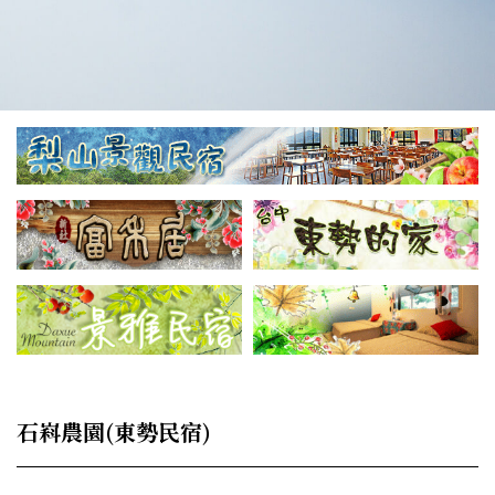
石嵙農園(東勢民宿)