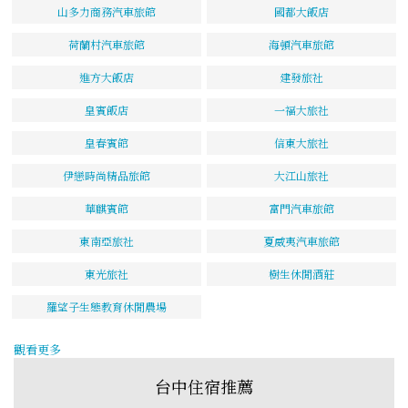
山多力商務汽車旅館
國都大飯店
荷蘭村汽車旅館
海頓汽車旅館
進方大飯店
建發旅社
皇賓飯店
一福大旅社
皇春賓館
信東大旅社
伊戀時尚精品旅館
大江山旅社
華麒賓館
富門汽車旅館
東南亞旅社
夏威夷汽車旅館
東光旅社
樹生休閒酒莊
羅望子生態教育休閒農場
觀看更多
台中住宿推薦