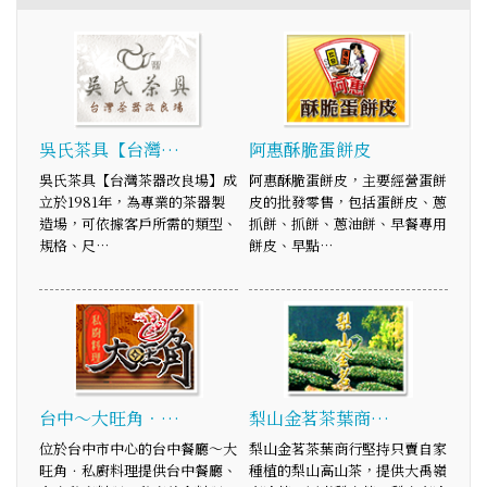
吳氏茶具【台灣…
阿惠酥脆蛋餅皮
吳氏茶具【台灣茶器改良場】成
阿惠酥脆蛋餅皮，主要經營蛋餅
立於1981年，為專業的茶器製
皮的批發零售，包括蛋餅皮、蔥
造場，可依據客戶所需的類型、
抓餅、抓餅、蔥油餅、早餐專用
規格、尺…
餅皮、早點…
台中～大旺角．…
梨山金茗茶葉商…
位於台中市中心的台中餐廳～大
梨山金茗茶葉商行堅持只賣自家
旺角．私廚料理提供台中餐廳、
種植的梨山高山茶，提供大禹嶺