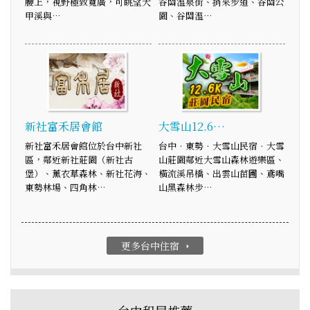
腰上，視野極致寬廣，可眺望大
谷關溫泉街、捎來步道、谷關公
甲溪與…
園、谷關溫…
新社富禾居會館
大雪山12.6…
新社富禾居會館位於台中新社
台中．東勢．大雪山民宿．大雪
區，鄰近新社莊園（新社古
山莊園鄰近大雪山森林遊樂區、
堡）、薰衣草森林、新社花海、
橫流溪吊橋、出雲山苗圃、鳶嘴
東勢林場、四角林…
山黑森林步…
更多台中住宿
arrow_right