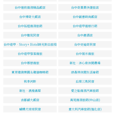
台中達欣商務精品飯店
台中奇異果快捷旅店
台中博奇大飯店
台中創意時尚飯店
台中拓程商務旅館
台中逢甲碧根行館
台中雅筑民宿
台中港酒店
台中逢甲‧Story+ Hotel時光對白旅棧
台中史迪奇民宿
台中逢甲黎客商旅
台中薇米商旅
台中慕戀商旅
新社．沐心泉休閒農場
東京雜貨樂園＆龍貓咖啡館
綠森林休閒生活會館
桃李河畔
后里三馬民宿
新社‧浪漫滿屋
愛之船商務汽車旅館
吉都韻大飯店
高苑商務旅館(中山店)
蝴蝶犬球球民宿
意大利汽車旅館(進化店)