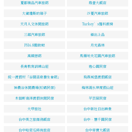
夏都精品汽車旅館
鼎壹大飯店
大衛瓊斯的箱子
沙夏汽車旅館
天月人文休閒旅館
Turkey’s醬料廚房
三越汽車旅館
極出上品
PH6.8醋飲吧
月光森林
高鐵戀館
馬爾地夫花園汽車旅館
長青教育訓練山莊
逸心園民宿
統一渡假村「谷關溫泉養生會館」
飛燕城堡渡假飯店
神農谷休閒農場(松鶴民宿)
梅林親水岸度假山莊
木佃軒南洋渡假休閒民宿
芊芸居民宿
大甲旅社
台中新社日出映象
台中美之旅商務飯店
台中．慧千園民宿
台中哈密瓜時尚旅店
台中帝寶大飯店