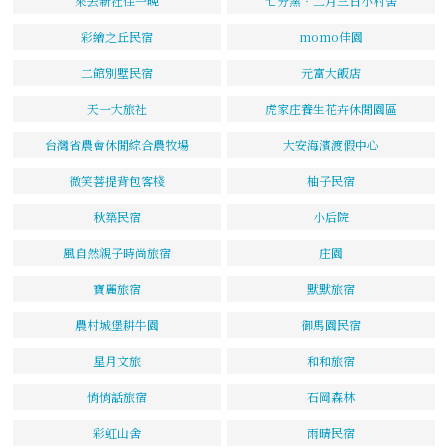
來去新社住一晚
七分窯‧二月三日小村舍
彩繪之丘民宿
momo佳園
二館別墅民宿
元富大飯店
天一大旅社
虎家庄養生花卉休閒園區
台灣省農會休閒綜合農牧場
大安海濱渡假中心
微笑菩提背包客棧
柚子民宿
秋築民宿
小后院
風自然親子時尚旅宿
庄園
寶麗旅宿
默默旅宿
農村城堡耕牛園
御馬園民宿
星月文旅
和和旅宿
悄悄話旅宿
石岡森林
彩虹山舍
雨晴民宿