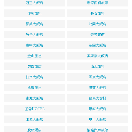
冠王大飯店
新家商務旅館
復興旅社
長春旅社
聯美大飯店
公園大飯店
巧合大飯店
奇芳賓館
嘉中大飯店
花國大飯店
金山旅社
美斯豪大飯店
碧園旅店
南北旅社
仙宗大飯店
國寶大飯店
永豐旅社
鴻賓大飯店
南北大飯店
福星大客棧
王爺HOTEL
銀座大飯店
印象大飯店
雙十大飯店
欣亞飯店
怡達汽車旅館