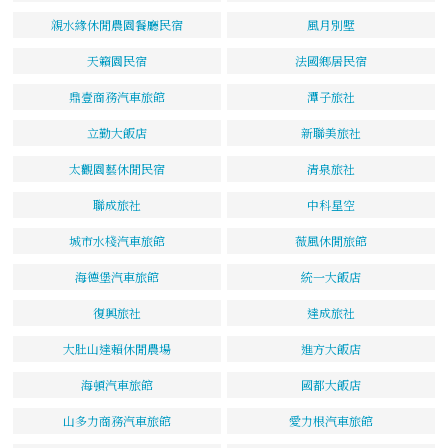
親水緣休閒農園餐廳民宿
風月別墅
天籟園民宿
法國鄉居民宿
鼎壹商務汽車旅館
潭子旅社
立勤大飯店
新聯美旅社
太觀園藝休閒民宿
清泉旅社
聯成旅社
中科星空
城市水棧汽車旅館
薇風休閒旅館
海德堡汽車旅館
統一大飯店
復興旅社
達成旅社
大肚山達賴休閒農場
進方大飯店
海頓汽車旅館
國都大飯店
山多力商務汽車旅館
愛力根汽車旅館