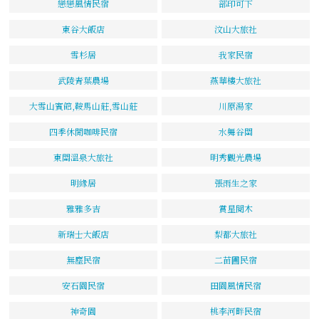
戀戀風情民宿
部印可下
東谷大飯店
汶山大旅社
雪杉居
我家民宿
武陵青葉農場
燕華樓大旅社
大雪山賓館,鞍馬山莊,雪山莊
川原湯家
四季休閒咖啡民宿
水舞谷關
東關溫泉大旅社
明秀觀光農場
明緣居
張雨生之家
雅雅多吉
賞星閱木
新瑞士大飯店
梨都大旅社
無塵民宿
二苗圃民宿
安石園民宿
田園風情民宿
神奇園
桃李河畔民宿