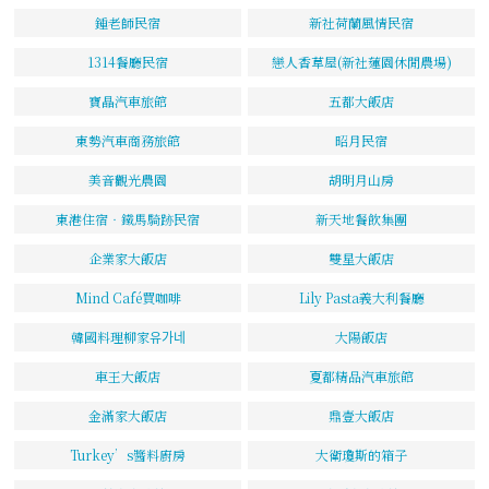
鍾老師民宿
新社荷蘭風情民宿
1314餐廳民宿
戀人香草屋(新社蓮園休閒農場)
寶晶汽車旅館
五都大飯店
東勢汽車商務旅館
昭月民宿
美音觀光農園
胡明月山房
東港住宿‧鐵馬騎跡民宿
新天地餐飲集團
企業家大飯店
雙星大飯店
Mind Café買咖啡
Lily Pasta義大利餐廳
韓國料理柳家유가네
大陽飯店
車王大飯店
夏都精品汽車旅館
金滿家大飯店
鼎壹大飯店
Turkey’s醬料廚房
大衛瓊斯的箱子