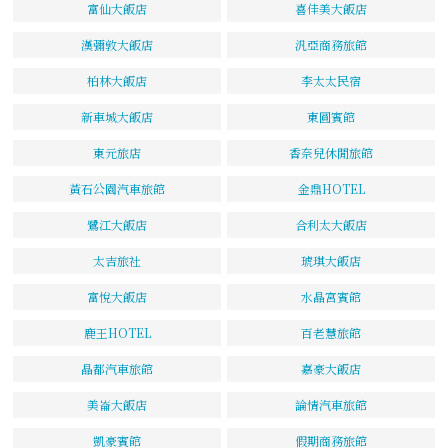
富仙大飯店
喜佳美大飯店
漢彌敦大飯店
汎亞商務旅館
柏林大飯店
李太太民宿
新車城大飯店
東圓賓館
東元旅店
香奈兒休閒旅館
黃石公園汽車旅館
金鼎HOTEL
鷺江大飯店
合利太大飯店
太吉旅社
琥琪大飯店
富悅大飯店
水晶宮賓館
鹿王HOTEL
百老慧旅館
晶都汽車旅館
嘉豪大飯店
美崙大飯店
論情汽車旅館
凱豪賓館
假期商務旅館