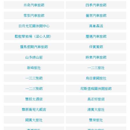
米奇汽車旅館
四季汽車旅館
雪梨汽車旅館
儷京汽車旅館
日月光花園休閒中心
高巢森活
酷壁攀岩場（溫心人間）
璽邁汽車旅館
羅馬假期汽車旅館
佳賓賓館
山多綠山莊
時常汽車旅館
新峰旅社
一二三旅社
一三三別館
烏日富國旅社
一二三別館
尼斯堡庭園休閒旅館
豐辰太酒店
真正好旅店
豐原喬苑大飯店
鴻賓大旅社
國賓大旅社
豐榮旅社