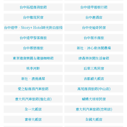
台中拓程商務旅館
台中逢甲碧根行館
台中雅筑民宿
台中港酒店
台中逢甲‧Story+ Hotel時光對白旅棧
台中史迪奇民宿
台中逢甲黎客商旅
台中薇米商旅
台中慕戀商旅
新社．沐心泉休閒農場
東京雜貨樂園＆龍貓咖啡館
綠森林休閒生活會館
桃李河畔
后里三馬民宿
新社‧浪漫滿屋
吉都韻大飯店
愛之船商務汽車旅館
高苑商務旅館(中山店)
意大利汽車旅館(進化店)
蝴蝶犬球球民宿
全一大飯店
意大利汽車旅館(忠明店)
富帝大飯店
全國大飯店