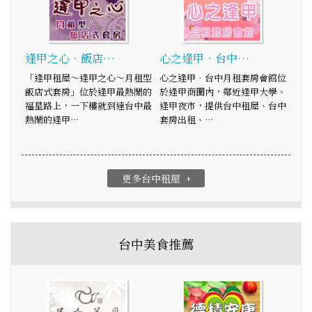
逢甲之心‧飯店…
心之逢甲‧台中…
「逢甲租屋～逢甲之心～月租型
心之逢甲‧台中月租套房會館位
飯店式套房」位於逢甲最熱鬧的
於逢甲商圈內，鄰近逢甲大學、
福星路上，一下樓就到達台中最
逢甲夜市，提供台中租屋、台中
熱鬧的逢甲…
套房出租、…
更多台中租屋
arrow_right
台中美食推薦