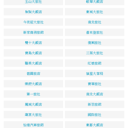
玉山大旅社
敬華大飯店
集賢大飯店
東城大旅社
今夜莊大旅社
南北旅社
新家商務旅館
喜來登旅社
雙十大飯店
復興旅社
寶島大飯店
三葉大旅社
聯美大飯店
紅娘旅館
碧園旅店
福星大客棧
樂府大飯店
寶華旅社
第一旅社
南北大飯店
鳳城大飯店
新羽旅館
龍宮大旅社
國際旅社
怡達汽車旅館
東都大飯店