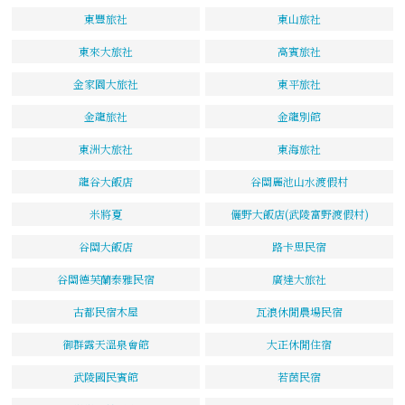
東豐旅社
東山旅社
東來大旅社
高賓旅社
金家園大旅社
東平旅社
金龍旅社
金龍別館
東洲大旅社
東海旅社
龍谷大飯店
谷關麗池山水渡假村
米將夏
儷野大飯店(武陵富野渡假村)
谷關大飯店
路卡思民宿
谷關德芙蘭泰雅民宿
廣達大旅社
古都民宿木屋
瓦浪休閒農場民宿
御群露天溫泉會館
大正休閒住宿
武陵國民賓館
若茵民宿