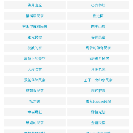
帶月山丘
心有林畦
惜福居民宿
樹之間
秀禾宇庭園民宿
四季山房
雅元民宿
谷野民宿
波波的家
馬告的傳奇民宿
屋頂上的天空
山居歲月民宿
天冷吹雲
月湖老家
飛花落院民宿
王子日出印象民宿
菇菇香民宿
現代莊園
松之戀
香草House民宿
幸福農莊
肆拾光陰
學姐的民宿
金禧民宿