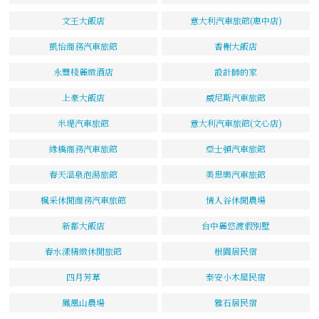
文王大飯店
意大利汽車旅館(惠中店)
凱怡商務汽車旅館
香榭大飯店
永豐棧麗緻酒店
設計師的家
上豪大飯店
威尼斯汽車旅館
米堤汽車旅館
意大利汽車旅館(文心店)
緣橋商務汽車旅館
亞士頓汽車旅館
春天溫泉泡湯旅館
美思樂汽車旅館
楓采休閒商務汽車旅館
情人谷休閒農場
新都大飯店
台中麗悠渡假別墅
春水漾精緻休閒旅館
根園居民宿
四月芳草
泰安小木屋民宿
鳳凰山農場
雅石居民宿