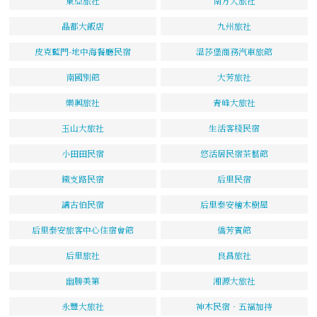
東亞旅社
南方大旅社
晶都大飯店
九州旅社
皮克藍門-地中海餐廳民宿
溫莎堡商務汽車旅館
南國別館
大芳旅社
樂興旅社
青峰大旅社
玉山大旅社
生活客棧民宿
小田田民宿
悠活居民宿茶藝館
鐵支路民宿
后里民宿
講古伯民宿
后里泰安檜木樹屋
后里泰安旅客中心住宿會館
僑芳賓館
后里旅社
良昌旅社
幽勝美第
湘源大旅社
永豐大旅社
神木民宿‧五福加持