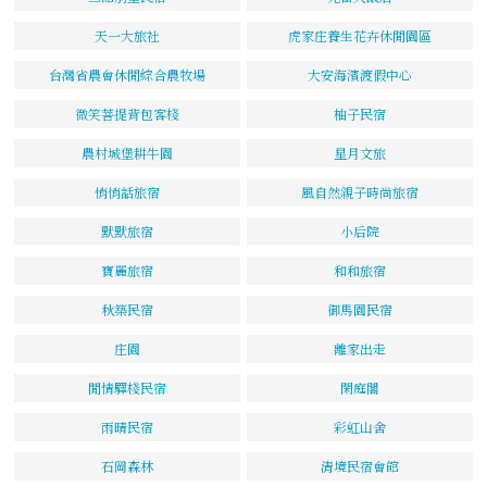
天一大旅社
虎家庄養生花卉休閒園區
台灣省農會休閒綜合農牧場
大安海濱渡假中心
微笑菩提背包客棧
柚子民宿
農村城堡耕牛園
星月文旅
悄悄話旅宿
風自然親子時尚旅宿
默默旅宿
小后院
寶麗旅宿
和和旅宿
秋築民宿
御馬園民宿
庄園
離家出走
閒情驛棧民宿
閑庭閣
雨晴民宿
彩虹山舍
石岡森林
清境民宿會館