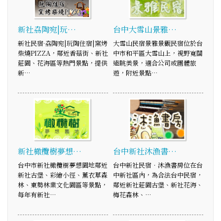
新社劦陶宛|玩…
台中大雪山景雅…
新社民宿·劦陶宛|玩陶住宿|窯烤
大雪山民宿景雅景觀民宿位於台
柴燒PIZZA，鄰近香菇街、新社
中市和平區大雪山上，視野寬闊
莊園、花海區等熱門景點，提供
遠眺美景，適合公司或團體旅
新…
遊，附近景點…
新社橄欖樹夢想…
台中新社沐漁書…
台中市新社橄欖樹夢想園地鄰近
台中新社民宿‧沐漁書房位在台
新社古堡、彩繪小徑、薰衣草森
中新社區內，為合法台中民宿，
林、東勢林業文化園區等景點，
鄰近新社莊園古堡、新社花海、
每年有新社…
梅花森林、…