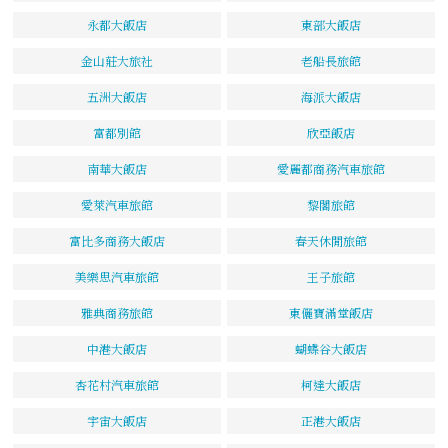
永都大飯店
東部大飯店
金山莊大旅社
老船長旅館
五洲大飯店
海派大飯店
富都別館
欣亞飯店
南華大飯店
愛麗都商務汽車旅館
愛萊汽車旅館
黎閣旅館
富比多商務大飯店
春天休閒旅館
美樂思汽車旅館
王子旅館
雅典商務旅館
東儷寶滿堂飯店
中港大飯店
蝴蝶谷大飯店
杏花村汽車旅館
柯達大飯店
宇宙大飯店
正港大飯店