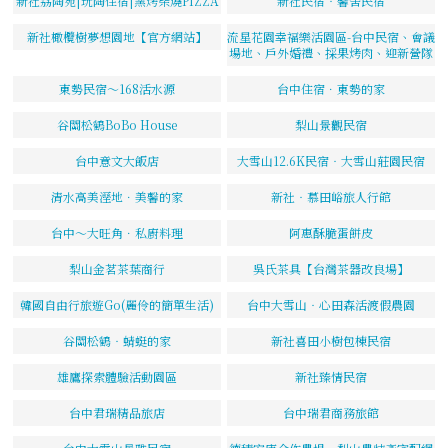
新社劦陶宛|玩陶住宿|窯烤柴燒PIZZA
新社民宿‧馨舍民宿
新社橄欖樹夢想園地【官方網站】
流星花園幸福樂活園區-台中民宿、會議
場地、戶外婚禮、採果烤肉、迎新營隊
東勢民宿～168活水源
台中住宿．東勢的家
谷關松鶴BoBo House
梨山景觀民宿
台中意文大飯店
大雪山12.6K民宿‧大雪山莊園民宿
清水高美溼地．美馨的家
新社‧慕田峪旅人行館
台中～大旺角．私廚料理
阿惠酥脆蛋餅皮
梨山金茗茶葉商行
吳氏茶具【台灣茶器改良場】
韓國自由行旅遊Go(麗伶的簡單生活)
台中大雪山‧心田森活渡假農園
谷關松鶴‧蜻蜓的家
新社喜田小樹包棟民宿
雄鷹探索體驗活動園區
新社臻情民宿
台中君瑞精品旅店
台中瑞君商務旅館