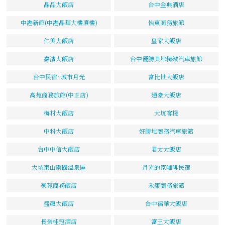
晶品大飯店
台中金典酒店
中港新館(中港晶華大樓頂樓)
怡東商務旅館
仁美大飯店
皇家大飯店
嘉濱大飯店
台中優勝美地精緻汽車旅館
台中民宿~城市月光
富比世大飯店
高苑商務旅館(中正店)
通豪大飯店
梅村大飯店
大坑客棧
中科大飯店
好勝地商務汽車旅館
台中中信大飯店
君太大飯店
大坑東山樂園溫泉區
月光的家咖啡民宿
豪苑商務飯店
禾康商務旅館
盛龍大飯店
台中福華大飯店
長榮桂冠酒店
富王大飯店