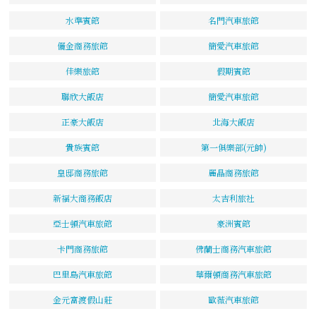
水準賓館
名門汽車旅館
儷金商務旅館
簡愛汽車旅館
佳樂旅館
假期賓館
聯欣大飯店
簡愛汽車旅館
正豪大飯店
北海大飯店
貴族賓館
第一俱樂部(元帥)
皇邸商務旅館
麗晶商務旅館
新福大商務飯店
太吉利旅社
亞士頓汽車旅館
豪洲賓館
卡門商務旅館
佛蘭士商務汽車旅館
巴里島汽車旅館
華爾頓商務汽車旅館
金元富渡假山莊
歐薇汽車旅館