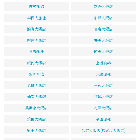
西苑旅館
巧合大飯店
華園大旅社
名峮大飯店
鴻賓大飯店
富春大飯店
銀座大飯店
雙美大飯店
長春旅社
印象大飯店
銀河大飯店
皇凱賓館
銀河別館
永豐旅社
名帥大飯店
王冠大飯店
仙宗大飯店
復興大飯店
美斯豪大飯店
花國大飯店
公園大飯店
金山旅社
冠王大飯店
名君大飯店(哈蜜瓜大飯店)