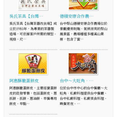
吳氏茶具【台灣…
德積安康合作農…
吳氏茶具【台灣茶器改良場】成
台中梨山德積安康合作農場位於
立於1981年，為專業的茶器製
景觀優美明媚、氣候涼爽的梨山
造場，可依據客戶所需的類型、
風景區，農場種植多種高山果
規格、尺…
樹，包含了蜜…
阿惠酥脆蛋餅皮
台中～大旺角．…
阿惠酥脆蛋餅皮，主要經營蛋餅
位於台中市中心的台中餐廳～大
皮的批發零售，包括蛋餅皮、蔥
旺角．私廚料理提供台中餐廳、
抓餅、抓餅、蔥油餅、早餐專用
台中私廚料理、私廚美食料理、
餅皮、早點…
晚餐宵夜、…