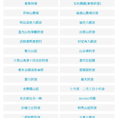
東勢林場
石嵙農園(東勢民宿)
吊神山農場
福壽山農場住宿
明治溫泉大飯店
福忠大飯店
星光山悅景觀民宿
出雲山民宿
武陵富野渡假村
好望角大飯店
雅云山莊
山谷裡的家
大雪山高濱十四合目民宿
香巴拉莊園
惠來谷關溫泉會館
雲閒居民宿
震川民宿
喬木民宿
杏豐霞山莊
七分窯‧二月三日小村舍
來去新社住一晚
momo佳園
彩繪之丘民宿
明秀山莊民宿
二館別墅民宿
元富大飯店