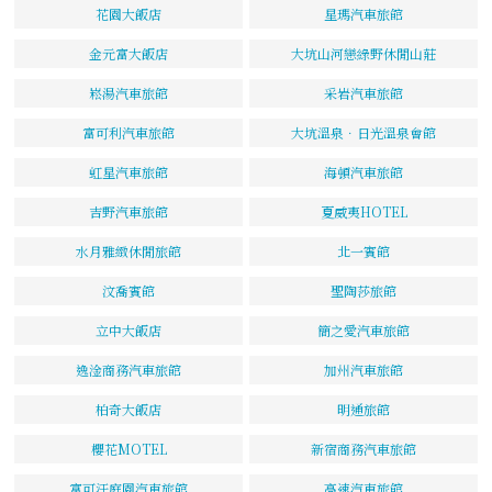
花園大飯店
星瑪汽車旅館
金元富大飯店
大坑山河戀綠野休閒山莊
崧湯汽車旅館
采岩汽車旅館
富可利汽車旅館
大坑溫泉．日光溫泉會館
虹星汽車旅館
海頓汽車旅館
吉野汽車旅館
夏威夷HOTEL
水月雅緻休閒旅館
北一賓館
汶喬賓館
聖陶莎旅館
立中大飯店
簡之愛汽車旅館
逸淦商務汽車旅館
加州汽車旅館
柏奇大飯店
明通旅館
櫻花MOTEL
新宿商務汽車旅館
富可汗庭園汽車旅館
高速汽車旅館