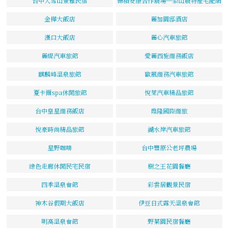
台中大雪山景雅民宿
德積安康合作農場─梨山農特產宅配網
金樺大飯店
麗加園邸酒店
漢口大飯店
麗心汽車旅館
麗緹汽車旅館
愛麗西施商務飯店
麒麟峰溫泉旅館
歐風商務汽車旅館
夏卡爾spa休閒旅館
悅萊汽車精品旅館
台中皇星商務飯店
鼎隆國際商旅
悅豪時尚精品旅館
湖水岸汽車旅館
星野咖啡
台中豐原公老坪農場
綠色走廊休閒民宅民宿
樹之王花園餐廳
四季溫泉會館
彩雲居觀景民宿
神木谷假期大飯店
伊豆日式露天溫泉會館
明高溫泉會館
野菜園民宿餐廳