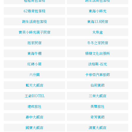
框框背包客棧
踢生活背包客棧
62巷背包客棧
東海小時光
踢生活背包客棧
東海13.8民宿
寶貝小時光親子民宿
火柴盒
抵家民宿
冬冬之家民宿
東海牛棚
梧棲文化出張所
紅磚小屋
法格斯-石光
六分園
卡帝亞汽車旅館
藍天大飯店
仙莉賓館
王爺HOTEL
三榮大飯店
建成旅社
美豐旅社
嘉中大飯店
奇芳賓館
國寶大飯店
鴻賓大飯店