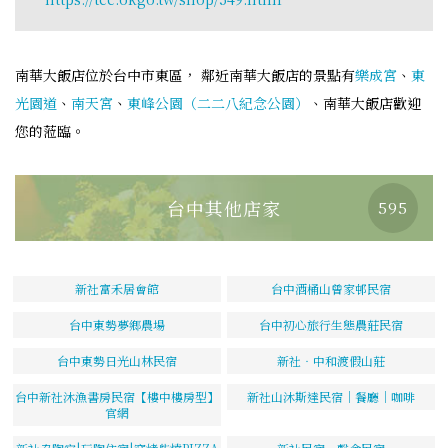
南華大飯店位於台中市東區， 鄰近南華大飯店的景點有
樂成宮
、
東
光園道
、
南天宮
、
東峰公園（二二八紀念公園）
、南華大飯店歡迎
您的蒞臨。
台中其他店家
595
新社富禾居會館
台中酒桶山曾家邨民宿
台中東勢夢鄉農場
台中初心旅行生態農莊民宿
台中東勢日光山林民宿
新社‧中和渡假山莊
台中新社沐漁書房民宿【樓中樓房型】
新社山沐斯達民宿｜餐廳｜咖啡
官網