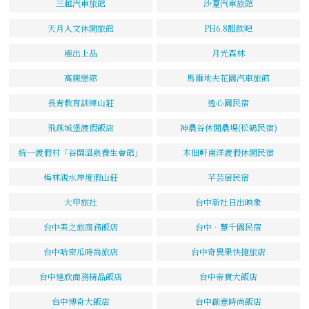
三越汽車旅館
沙夏汽車旅館
天月人文休閒旅館
PH6.8醋飲吧
極出上品
月光森林
高鐵戀館
馬爾地夫花園汽車旅館
長青教育訓練山莊
逸心園民宿
飛燕城堡渡假飯店
神農谷休閒農場(松鶴民宿)
統一渡假村「谷關溫泉養生會館」
木佃軒南洋渡假休閒民宿
梅林親水岸度假山莊
芊芸居民宿
大甲旅社
台中新社日出映象
台中美之旅商務飯店
台中．慧千園民宿
台中哈密瓜時尚旅店
台中奇異果快捷旅店
台中達欣商務精品飯店
台中帝寶大飯店
台中博奇大飯店
台中創意時尚飯店