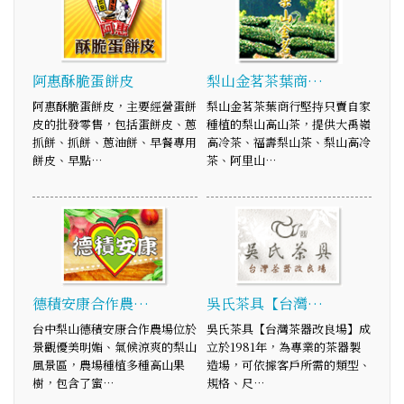
阿惠酥脆蛋餅皮
梨山金茗茶葉商…
阿惠酥脆蛋餅皮，主要經營蛋餅
梨山金茗茶葉商行堅持只賣自家
皮的批發零售，包括蛋餅皮、蔥
種植的梨山高山茶，提供大禹嶺
抓餅、抓餅、蔥油餅、早餐專用
高冷茶、福壽梨山茶、梨山高冷
餅皮、早點…
茶、阿里山…
德積安康合作農…
吳氏茶具【台灣…
台中梨山德積安康合作農場位於
吳氏茶具【台灣茶器改良場】成
景觀優美明媚、氣候涼爽的梨山
立於1981年，為專業的茶器製
風景區，農場種植多種高山果
造場，可依據客戶所需的類型、
樹，包含了蜜…
規格、尺…