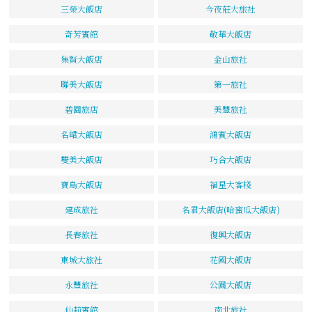
三榮大飯店
今夜莊大旅社
奇芳賓館
敬華大飯店
集賢大飯店
金山旅社
聯美大飯店
第一旅社
碧園旅店
美豐旅社
名峮大飯店
鴻賓大飯店
雙美大飯店
巧合大飯店
寶島大飯店
福星大客棧
建成旅社
名君大飯店(哈蜜瓜大飯店)
長春旅社
復興大飯店
東城大旅社
花國大飯店
永豐旅社
公園大飯店
仙莉賓館
南北旅社