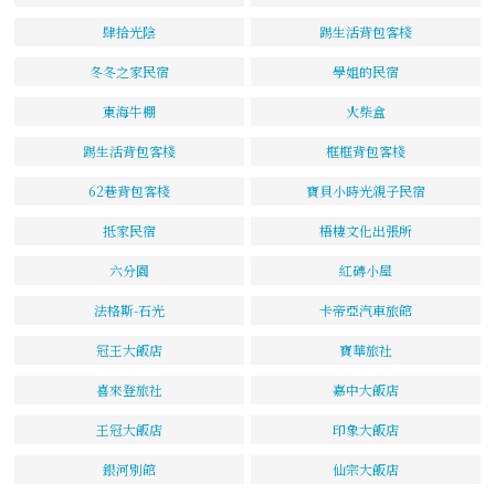
肆拾光陰
踢生活背包客棧
冬冬之家民宿
學姐的民宿
東海牛棚
火柴盒
踢生活背包客棧
框框背包客棧
62巷背包客棧
寶貝小時光親子民宿
抵家民宿
梧棲文化出張所
六分園
紅磚小屋
法格斯-石光
卡帝亞汽車旅館
冠王大飯店
寶華旅社
喜來登旅社
嘉中大飯店
王冠大飯店
印象大飯店
銀河別館
仙宗大飯店