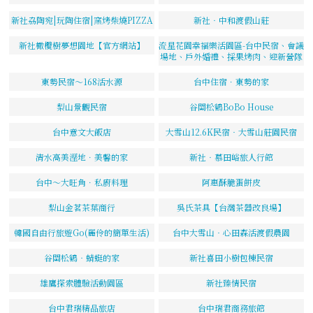
新社劦陶宛|玩陶住宿|窯烤柴燒PIZZA
新社‧中和渡假山莊
新社橄欖樹夢想園地【官方網站】
流星花園幸福樂活園區-台中民宿、會議
場地、戶外婚禮、採果烤肉、迎新營隊
東勢民宿～168活水源
台中住宿．東勢的家
梨山景觀民宿
谷關松鶴BoBo House
台中意文大飯店
大雪山12.6K民宿‧大雪山莊園民宿
清水高美溼地．美馨的家
新社‧慕田峪旅人行館
台中～大旺角．私廚料理
阿惠酥脆蛋餅皮
梨山金茗茶葉商行
吳氏茶具【台灣茶器改良場】
韓國自由行旅遊Go(麗伶的簡單生活)
台中大雪山‧心田森活渡假農園
谷關松鶴‧蜻蜓的家
新社喜田小樹包棟民宿
雄鷹探索體驗活動園區
新社臻情民宿
台中君瑞精品旅店
台中瑞君商務旅館