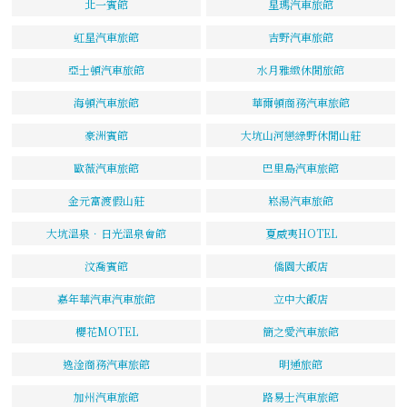
北一賓館
星瑪汽車旅館
虹星汽車旅館
吉野汽車旅館
亞士頓汽車旅館
水月雅緻休閒旅館
海頓汽車旅館
華爾頓商務汽車旅館
豪洲賓館
大坑山河戀綠野休閒山莊
歐薇汽車旅館
巴里島汽車旅館
金元富渡假山莊
崧湯汽車旅館
大坑溫泉．日光溫泉會館
夏威夷HOTEL
汶喬賓館
僑園大飯店
嘉年華汽車汽車旅館
立中大飯店
櫻花MOTEL
簡之愛汽車旅館
逸淦商務汽車旅館
明通旅館
加州汽車旅館
路易士汽車旅館