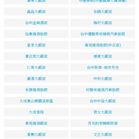
富帝大飯店
中港新館(中港晶華大樓頂樓)
晶品大飯店
全國大飯店
台中金典酒店
梅村大飯店
怡東商務旅館
台中優勝美地精緻汽車旅館
皇家大飯店
高苑商務旅館(中正店)
富比世大飯店
通豪大飯店
仁美大飯店
台中民宿~城市月光
嘉濱大飯店
中科大飯店
禾康商務旅館
好勝地商務汽車旅館
大坑東山樂園溫泉區
台中中信大飯店
大坑客棧
君太大飯店
豪苑商務飯店
月光的家咖啡民宿
香榭大飯店
文王大飯店