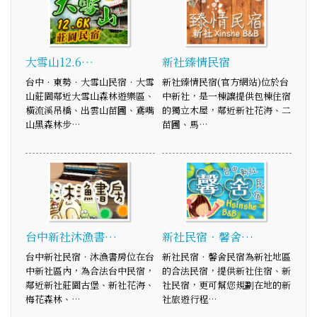
大雪山12.6…
新社臻情民宿
台中．東勢．大雪山民宿．大雪
新社臻情民宿(官方網站)位於台
山莊園鄰近大雪山森林遊樂區、
中新社，是一棟讓提供包棟住宿
橫流溪吊橋、出雲山苗圃、鳶嘴
的獨立木屋，鄰近新社花海、二
山黑森林步…
苗圃、馬…
台中新社沐漁書…
新社民宿‧馨舍…
台中新社民宿‧沐漁書房位在台
新社民宿‧馨舍民宿為新社地區
中新社區內，為合法台中民宿，
的合法民宿，提供新社住宿、新
鄰近新社莊園古堡、新社花海、
社民宿，更可幫您規劃在地的新
梅花森林、…
社旅遊行程…