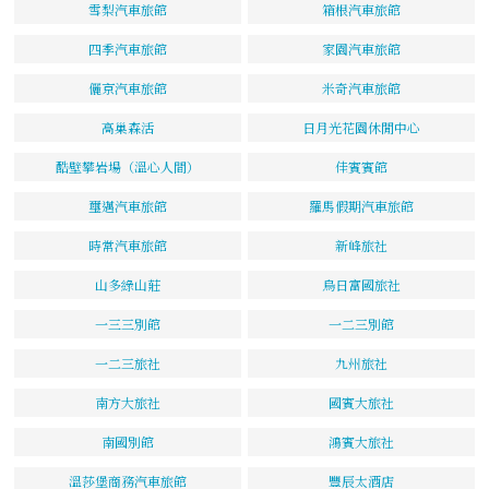
雪梨汽車旅館
箱根汽車旅館
四季汽車旅館
家園汽車旅館
儷京汽車旅館
米奇汽車旅館
高巢森活
日月光花園休閒中心
酷壁攀岩場（溫心人間）
佳賓賓館
璽邁汽車旅館
羅馬假期汽車旅館
時常汽車旅館
新峰旅社
山多綠山莊
烏日富國旅社
一三三別館
一二三別館
一二三旅社
九州旅社
南方大旅社
國賓大旅社
南國別館
鴻賓大旅社
溫莎堡商務汽車旅館
豐辰太酒店