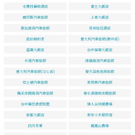
永豐棧麗緻酒店
富王大飯店
威尼斯汽車旅館
上豪大飯店
凱怡商務汽車旅館
長榮桂冠酒店
設計師的家
意大利汽車旅館(惠中店)
盛龍大飯店
台中福華大飯店
米堤汽車旅館
緣橋商務汽車旅館
意大利汽車旅館(文心店)
春天溫泉泡湯旅館
亞士頓汽車旅館
美思樂汽車旅館
楓采休閒商務汽車旅館
春水漾精緻休閒旅館
台中麗悠渡假別墅
情人谷休閒農場
新都大飯店
泰安小木屋民宿
四月芳草
鳳凰山農場