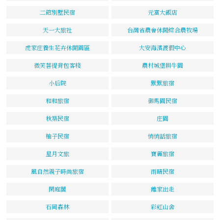
二館別墅民宿
元富大飯店
天一大旅社
台灣省農會休閒綜合農牧場
虎家庄養生花卉休閒園區
大安海濱渡假中心
微笑菩提背包客棧
農村城堡耕牛園
小后院
默默旅宿
和和旅宿
御馬園民宿
秋築民宿
庄園
柚子民宿
悄悄話旅宿
星月文旅
寶麗旅宿
風自然親子時尚旅宿
雨晴民宿
閑庭閣
離家出走
石岡森林
彩虹山舍