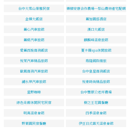
台中大雪山景雅民宿
德積安康合作農場─梨山農特產宅配網
金樺大飯店
麗加園邸酒店
麗心汽車旅館
漢口大飯店
麗緹汽車旅館
麒麟峰溫泉旅館
愛麗西施商務飯店
夏卡爾spa休閒旅館
悅萊汽車精品旅館
鼎隆國際商旅
歐風商務汽車旅館
台中皇星商務飯店
湖水岸汽車旅館
悅豪時尚精品旅館
星野咖啡
台中豐原公老坪農場
綠色走廊休閒民宅民宿
樹之王花園餐廳
明高溫泉會館
四季溫泉會館
野菜園民宿餐廳
伊豆日式露天溫泉會館