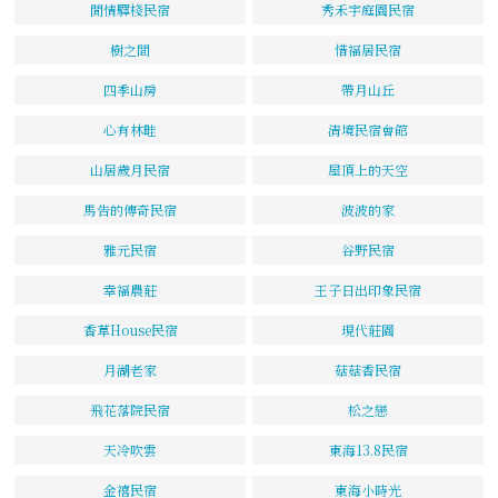
閒情驛棧民宿
秀禾宇庭園民宿
樹之間
惜福居民宿
四季山房
帶月山丘
心有林畦
清境民宿會館
山居歲月民宿
屋頂上的天空
馬告的傳奇民宿
波波的家
雅元民宿
谷野民宿
幸福農莊
王子日出印象民宿
香草House民宿
現代莊園
月湖老家
菇菇香民宿
飛花落院民宿
松之戀
天冷吹雲
東海13.8民宿
金禧民宿
東海小時光