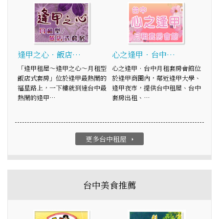
逢甲之心‧飯店…
心之逢甲‧台中…
「逢甲租屋～逢甲之心～月租型
心之逢甲‧台中月租套房會館位
飯店式套房」位於逢甲最熱鬧的
於逢甲商圈內，鄰近逢甲大學、
福星路上，一下樓就到達台中最
逢甲夜市，提供台中租屋、台中
熱鬧的逢甲…
套房出租、…
更多台中租屋
arrow_right
台中美食推薦