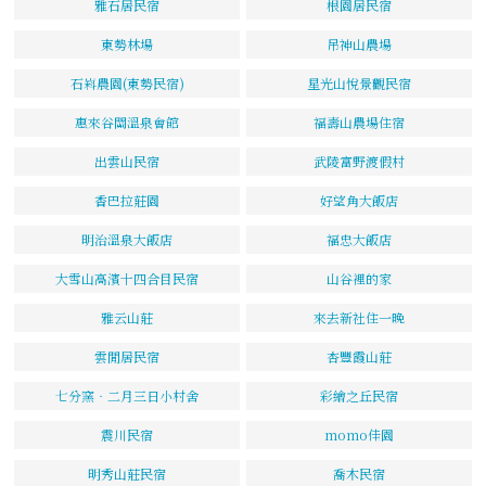
雅石居民宿
根園居民宿
東勢林場
吊神山農場
石嵙農園(東勢民宿)
星光山悅景觀民宿
惠來谷關溫泉會館
福壽山農場住宿
出雲山民宿
武陵富野渡假村
香巴拉莊園
好望角大飯店
明治溫泉大飯店
福忠大飯店
大雪山高濱十四合目民宿
山谷裡的家
雅云山莊
來去新社住一晚
雲閒居民宿
杏豐霞山莊
七分窯‧二月三日小村舍
彩繪之丘民宿
震川民宿
momo佳園
明秀山莊民宿
喬木民宿