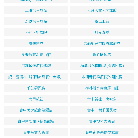
三越汽車旅館
天月人文休閒旅館
沙夏汽車旅館
極出上品
PH6.8醋飲吧
月光森林
高鐵戀館
馬爾地夫花園汽車旅館
長青教育訓練山莊
逸心園民宿
飛燕城堡渡假飯店
神農谷休閒農場(松鶴民宿)
統一渡假村「谷關溫泉養生會館」
木佃軒南洋渡假休閒民宿
芊芸居民宿
梅林親水岸度假山莊
大甲旅社
台中新社日出映象
台中美之旅商務飯店
台中．慧千園民宿
台中達欣商務精品飯店
台中博奇大飯店
台中帝寶大飯店
台中奇異果快捷旅店