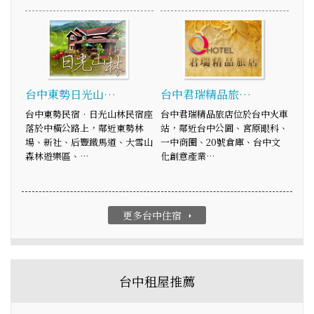
台中東勢日光山…
台中君瑞精品旅…
台中東勢民宿‧日光山林民宿座
台中君瑞精品旅店位於台中火車
落於中橫公路上，鄰近東勢林
站，鄰近台中公園、宮原眼科、
場、新社、后豐鐵馬道、大雪山
一中商圈、20號倉庫、台中文
森林遊樂區、…
化創意產業…
更多台中住宿
arrow_right
台中租屋推薦