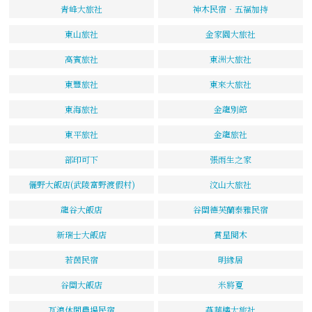
青峰大旅社
神木民宿‧五福加持
東山旅社
金家園大旅社
高賓旅社
東洲大旅社
東豐旅社
東來大旅社
東海旅社
金龍別館
東平旅社
金龍旅社
部印可下
張雨生之家
儷野大飯店(武陵富野渡假村)
汶山大旅社
龍谷大飯店
谷關德芙蘭泰雅民宿
新瑞士大飯店
賞星閱木
若茵民宿
明緣居
谷關大飯店
米將夏
瓦浪休閒農場民宿
燕華樓大旅社