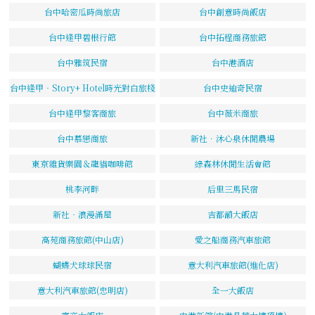
台中哈密瓜時尚旅店
台中創意時尚飯店
台中逢甲碧根行館
台中拓程商務旅館
台中雅筑民宿
台中港酒店
台中逢甲‧Story+ Hotel時光對白旅棧
台中史迪奇民宿
台中逢甲黎客商旅
台中薇米商旅
台中慕戀商旅
新社．沐心泉休閒農場
東京雜貨樂園＆龍貓咖啡館
綠森林休閒生活會館
桃李河畔
后里三馬民宿
新社‧浪漫滿屋
吉都韻大飯店
高苑商務旅館(中山店)
愛之船商務汽車旅館
蝴蝶犬球球民宿
意大利汽車旅館(進化店)
意大利汽車旅館(忠明店)
全一大飯店