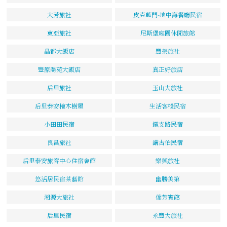
大芳旅社
皮克藍門-地中海餐廳民宿
東亞旅社
尼斯堡庭園休閒旅館
晶都大飯店
豐榮旅社
豐原喬苑大飯店
真正好旅店
后里旅社
玉山大旅社
后里泰安檜木樹屋
生活客棧民宿
小田田民宿
鐵支路民宿
良昌旅社
講古伯民宿
后里泰安旅客中心住宿會館
樂興旅社
悠活居民宿茶藝館
幽勝美第
湘源大旅社
僑芳賓館
后里民宿
永豐大旅社