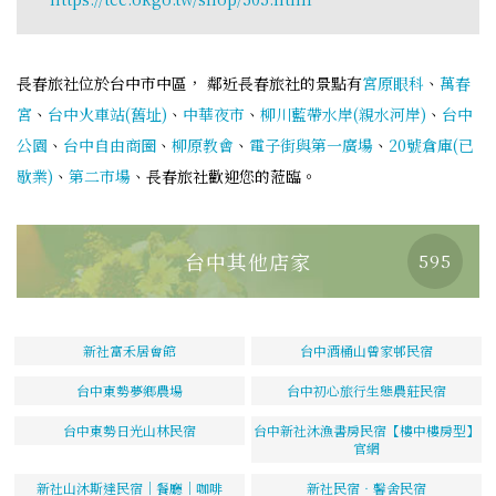
長春旅社位於台中市中區， 鄰近長春旅社的景點有
宮原眼科
、
萬春
宮
、
台中火車站(舊址)
、
中華夜市
、
柳川藍帶水岸(親水河岸)
、
台中
公園
、
台中自由商圈
、
柳原教會
、
電子街與第一廣場
、
20號倉庫(已
歇業)
、
第二市場
、長春旅社歡迎您的蒞臨。
台中其他店家
595
新社富禾居會館
台中酒桶山曾家邨民宿
台中東勢夢鄉農場
台中初心旅行生態農莊民宿
台中東勢日光山林民宿
台中新社沐漁書房民宿【樓中樓房型】
官網
新社山沐斯達民宿｜餐廳｜咖啡
新社民宿‧馨舍民宿