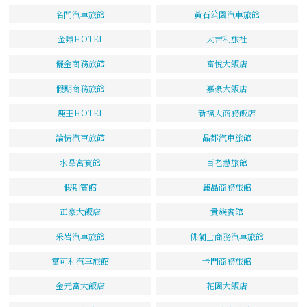
名門汽車旅館
黃石公園汽車旅館
金鼎HOTEL
太吉利旅社
儷金商務旅館
富悅大飯店
假期商務旅館
嘉豪大飯店
鹿王HOTEL
新福大商務飯店
論情汽車旅館
晶都汽車旅館
水晶宮賓館
百老慧旅館
假期賓館
麗晶商務旅館
正豪大飯店
貴族賓館
采岩汽車旅館
佛蘭士商務汽車旅館
富可利汽車旅館
卡門商務旅館
金元富大飯店
花園大飯店