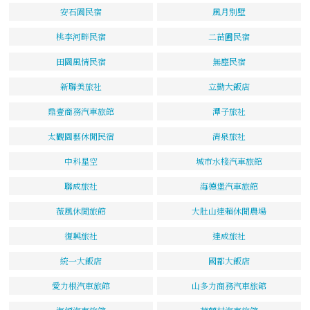
安石園民宿
風月別墅
桃李河畔民宿
二苗圃民宿
田園風情民宿
無塵民宿
新聯美旅社
立勤大飯店
鼎壹商務汽車旅館
潭子旅社
太觀園藝休閒民宿
清泉旅社
中科星空
城市水棧汽車旅館
聯成旅社
海德堡汽車旅館
薇風休閒旅館
大肚山達賴休閒農場
復興旅社
達成旅社
統一大飯店
國都大飯店
愛力根汽車旅館
山多力商務汽車旅館