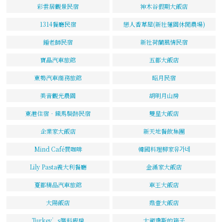
彩雲居觀景民宿
神木谷假期大飯店
1314餐廳民宿
戀人香草屋(新社蓮園休閒農場)
鍾老師民宿
新社荷蘭風情民宿
寶晶汽車旅館
五都大飯店
東勢汽車商務旅館
昭月民宿
美音觀光農園
胡明月山房
東港住宿‧鐵馬騎跡民宿
雙星大飯店
企業家大飯店
新天地餐飲集團
Mind Café買咖啡
韓國料理柳家유가네
Lily Pasta義大利餐廳
金滿家大飯店
夏都精品汽車旅館
車王大飯店
大陽飯店
鼎壹大飯店
Turkey’s醬料廚房
大衛瓊斯的箱子