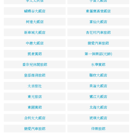
李太太民宿
宇宙大飯店
蝴蝶谷大飯店
東儷寶滿堂飯店
柯達大飯店
富仙大飯店
新車城大飯店
杏花村汽車旅館
中港大飯店
簡愛汽車旅館
凱豪賓館
第一俱樂部(元帥)
香奈兒休閒旅館
水準賓館
皇邸商務旅館
聯欣大飯店
太吉旅社
美崙大飯店
東元旅店
鷺江大飯店
東圓賓館
北海大飯店
合利太大飯店
琥琪大飯店
簡愛汽車旅館
佳樂旅館