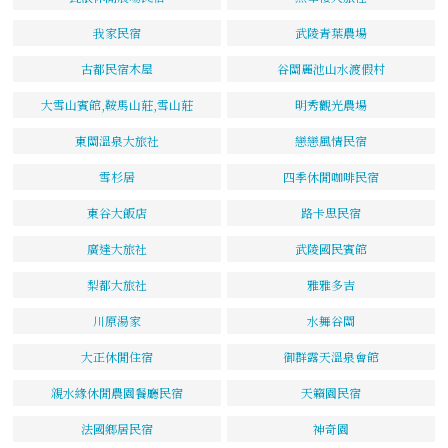
我家民宿
武陵青葉農場
古都民宿木屋
谷關麗池山水渡假村
大雪山賓館,鞍馬山莊,雪山莊
明秀觀光農場
東關溫泉大旅社
戀戀風情民宿
雪杉居
四季休閒咖啡民宿
東谷大飯店
路卡思民宿
廣達大旅社
武陵國民賓館
梨都大旅社
雅雅多吉
川原湯家
水舞谷關
大正休閒住宿
御群露天溫泉會館
親水緣休閒農園餐廳民宿
天籟園民宿
法國鄉居民宿
神奇園