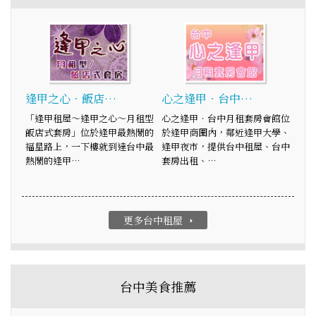
逢甲之心‧飯店…
心之逢甲‧台中…
「逢甲租屋～逢甲之心～月租型
心之逢甲‧台中月租套房會館位
飯店式套房」位於逢甲最熱鬧的
於逢甲商圈內，鄰近逢甲大學、
福星路上，一下樓就到達台中最
逢甲夜市，提供台中租屋、台中
熱鬧的逢甲…
套房出租、…
更多台中租屋
arrow_right
台中美食推薦