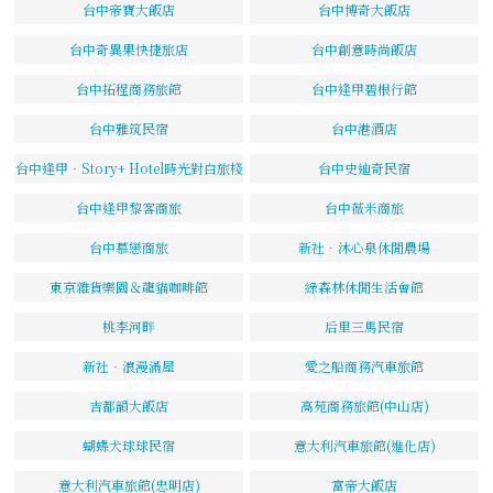
台中帝寶大飯店
台中博奇大飯店
台中奇異果快捷旅店
台中創意時尚飯店
台中拓程商務旅館
台中逢甲碧根行館
台中雅筑民宿
台中港酒店
台中逢甲‧Story+ Hotel時光對白旅棧
台中史迪奇民宿
台中逢甲黎客商旅
台中薇米商旅
台中慕戀商旅
新社．沐心泉休閒農場
東京雜貨樂園＆龍貓咖啡館
綠森林休閒生活會館
桃李河畔
后里三馬民宿
新社‧浪漫滿屋
愛之船商務汽車旅館
吉都韻大飯店
高苑商務旅館(中山店)
蝴蝶犬球球民宿
意大利汽車旅館(進化店)
意大利汽車旅館(忠明店)
富帝大飯店