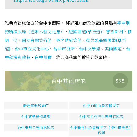
雅典商務旅館位於台中市西區， 鄰近雅典商務旅館的景點有
臺中刑
務所演武場（道禾六藝文化館）
、
經國園道(草悟道)
、
審計新村
、
精
明一街
、
國立台灣美術館
、
林之助紀念館
、
勤美誠品綠園道(草悟
道)
、
台中市立文化中心
、
台中市役所
、
台中文學館
、
美術園道
、
台
中動漫彩繪巷
、
台中州廳
、雅典商務旅館歡迎您的蒞臨。
台中其他店家
595
新社富禾居會館
台中酒桶山曾家邨民宿
台中東勢夢鄉農場
台中初心旅行生態農莊民宿
台中東勢日光山林民宿
台中新社沐漁書房民宿【樓中樓房型】
官網