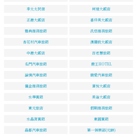
李太太民宿
柯達大飯店
正港大飯店
喜佳美大飯店
雅典商務旅館
汎亞商務旅館
杏花村汽車旅館
漢彌敦大飯店
中港大飯店
百老慧旅館
名門汽車旅館
鹿王HOTEL
論情汽車旅館
簡愛汽車旅館
儷金商務旅館
富悅大飯店
水準賓館
美崙大飯店
東元旅店
假期商務旅館
水晶宮賓館
東圓賓館
晶都汽車旅館
第一俱樂部(元帥)