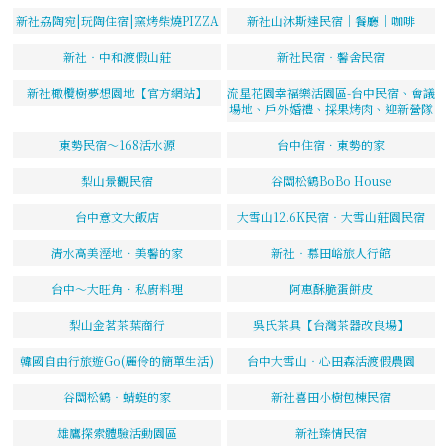
新社劦陶宛|玩陶住宿|窯烤柴燒PIZZA
新社山沐斯達民宿｜餐廳｜咖啡
新社‧中和渡假山莊
新社民宿‧馨舍民宿
新社橄欖樹夢想園地【官方網站】
流星花園幸福樂活園區-台中民宿、會議
場地、戶外婚禮、採果烤肉、迎新營隊
東勢民宿～168活水源
台中住宿．東勢的家
梨山景觀民宿
谷關松鶴BoBo House
台中意文大飯店
大雪山12.6K民宿‧大雪山莊園民宿
清水高美溼地．美馨的家
新社‧慕田峪旅人行館
台中～大旺角．私廚料理
阿惠酥脆蛋餅皮
梨山金茗茶葉商行
吳氏茶具【台灣茶器改良場】
韓國自由行旅遊Go(麗伶的簡單生活)
台中大雪山‧心田森活渡假農園
谷關松鶴‧蜻蜓的家
新社喜田小樹包棟民宿
雄鷹探索體驗活動園區
新社臻情民宿