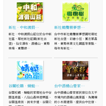
新社‧中和渡假…
新社橄欖樹夢想…
新社‧中和渡假山莊位於台中新
台中市新社橄欖樹夢想園地鄰近
社區，鄰近新社莊園(新社古
新社古堡、彩繪小徑、薰衣草森
堡)、仙女瀑布、酒桶山、東勢
林、東勢林業文化園區等景點，
林場、東豐綠…
每年有新社…
谷關松鶴‧蜻蜓…
台中酒桶山曾家…
谷關松鶴‧蜻蜓的家鄰近台中谷
台中酒桶山曾家邨民宿位在太平
關溫泉區、八仙山森林遊樂區、
市境內的酒桶山風景區，為獨棟
谷關溫泉街、捎來步道、谷關公
的小木屋建築，提供台中住宿、