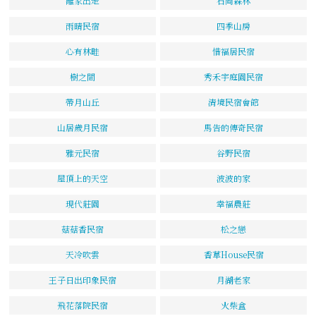
離家出走
石岡森林
雨晴民宿
四季山房
心有林畦
惜福居民宿
樹之間
秀禾宇庭園民宿
帶月山丘
清境民宿會館
山居歲月民宿
馬告的傳奇民宿
雅元民宿
谷野民宿
屋頂上的天空
波波的家
現代莊園
幸福農莊
菇菇香民宿
松之戀
天冷吹雲
香草House民宿
王子日出印象民宿
月湖老家
飛花落院民宿
火柴盒