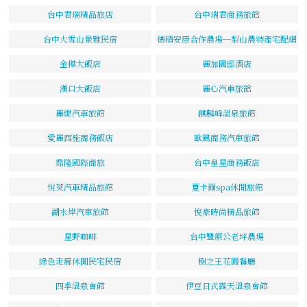
台中君瑞精品旅店
台中瑞君商務旅館
台中大雪山景雅民宿
德積安康合作農場─梨山農特產宅配網
金樺大飯店
麗加園邸酒店
漢口大飯店
麗心汽車旅館
麗緹汽車旅館
麒麟峰溫泉旅館
愛麗西施商務飯店
歐風商務汽車旅館
鼎隆國際商旅
台中皇星商務飯店
悅萊汽車精品旅館
夏卡爾spa休閒旅館
湖水岸汽車旅館
悅豪時尚精品旅館
星野咖啡
台中豐原公老坪農場
綠色走廊休閒民宅民宿
樹之王花園餐廳
四季溫泉會館
伊豆日式露天溫泉會館