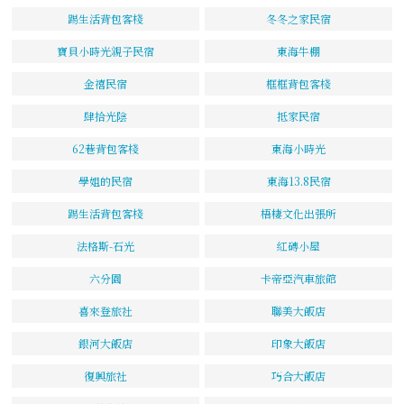
踢生活背包客棧
冬冬之家民宿
寶貝小時光親子民宿
東海牛棚
金禧民宿
框框背包客棧
肆拾光陰
抵家民宿
62巷背包客棧
東海小時光
學姐的民宿
東海13.8民宿
踢生活背包客棧
梧棲文化出張所
法格斯-石光
紅磚小屋
六分園
卡帝亞汽車旅館
喜來登旅社
聯美大飯店
銀河大飯店
印象大飯店
復興旅社
巧合大飯店