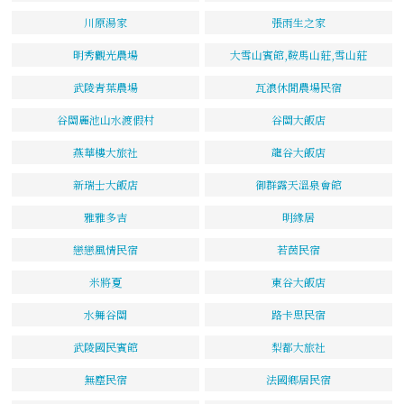
川原湯家
張雨生之家
明秀觀光農場
大雪山賓館,鞍馬山莊,雪山莊
武陵青葉農場
瓦浪休閒農場民宿
谷關麗池山水渡假村
谷關大飯店
燕華樓大旅社
龍谷大飯店
新瑞士大飯店
御群露天溫泉會館
雅雅多吉
明緣居
戀戀風情民宿
若茵民宿
米將夏
東谷大飯店
水舞谷關
路卡思民宿
武陵國民賓館
梨都大旅社
無塵民宿
法國鄉居民宿