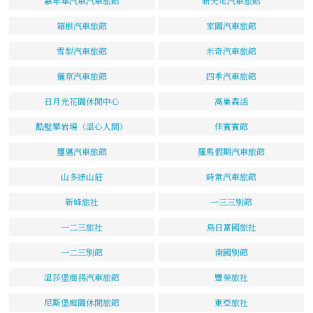
嘉年華汽車汽車旅館
新天地汽車旅館
箱根汽車旅館
家園汽車旅館
雪梨汽車旅館
米奇汽車旅館
儷京汽車旅館
四季汽車旅館
日月光花園休閒中心
高巢森活
酷壁攀岩場（溫心人間）
佳賓賓館
璽邁汽車旅館
羅馬假期汽車旅館
山多綠山莊
時常汽車旅館
新峰旅社
一三三別館
一二三旅社
烏日富國旅社
一二三別館
南國別館
溫莎堡商務汽車旅館
豐榮旅社
尼斯堡庭園休閒旅館
東亞旅社