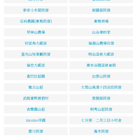
泰安小木屋民宿
根園居民宿
石嵙農園(東勢民宿)
東勢林場
吊神山農場
山谷裡的家
好望角大飯店
福壽山農場住宿
星光山悅景觀民宿
明治溫泉大飯店
福忠大飯店
惠來谷關溫泉會館
香巴拉莊園
出雲山民宿
雅云山莊
大雪山高濱十四合目民宿
武陵富野渡假村
雲閒居民宿
杏豐霞山莊
明秀山莊民宿
momo佳園
七分窯‧二月三日小村舍
震川民宿
喬木民宿