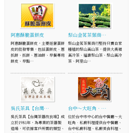
阿惠酥脆蛋餅皮
梨山金茗茶葉商…
阿惠酥脆蛋餅皮，主要經營蛋餅
梨山金茗茶葉商行堅持只賣自家
皮的批發零售，包括蛋餅皮、蔥
種植的梨山高山茶，提供大禹嶺
抓餅、抓餅、蔥油餅、早餐專用
高冷茶、福壽梨山茶、梨山高冷
餅皮、早點…
茶、阿里山…
吳氏茶具【台灣…
台中～大旺角．…
吳氏茶具【台灣茶器改良場】成
位於台中市中心的台中餐廳～大
立於1981年，為專業的茶器製
旺角．私廚料理提供台中餐廳、
造場，可依據客戶所需的類型、
台中私廚料理、私廚美食料理、