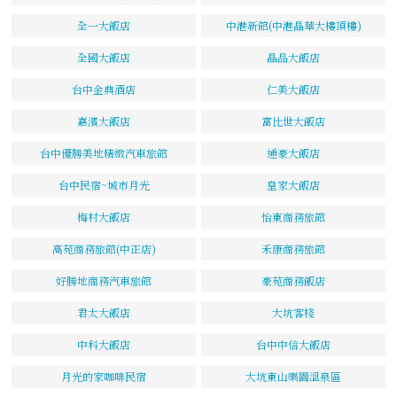
全一大飯店
中港新館(中港晶華大樓頂樓)
全國大飯店
晶品大飯店
台中金典酒店
仁美大飯店
嘉濱大飯店
富比世大飯店
台中優勝美地精緻汽車旅館
通豪大飯店
台中民宿~城市月光
皇家大飯店
梅村大飯店
怡東商務旅館
高苑商務旅館(中正店)
禾康商務旅館
好勝地商務汽車旅館
豪苑商務飯店
君太大飯店
大坑客棧
中科大飯店
台中中信大飯店
月光的家咖啡民宿
大坑東山樂園溫泉區