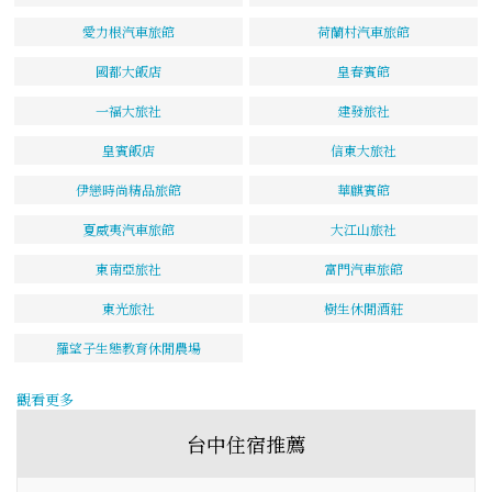
愛力根汽車旅館
荷蘭村汽車旅館
國都大飯店
皇春賓館
一福大旅社
建發旅社
皇賓飯店
信東大旅社
伊戀時尚精品旅館
華麒賓館
夏威夷汽車旅館
大江山旅社
東南亞旅社
富門汽車旅館
東光旅社
樹生休閒酒莊
羅望子生態教育休閒農場
觀看更多
台中住宿推薦