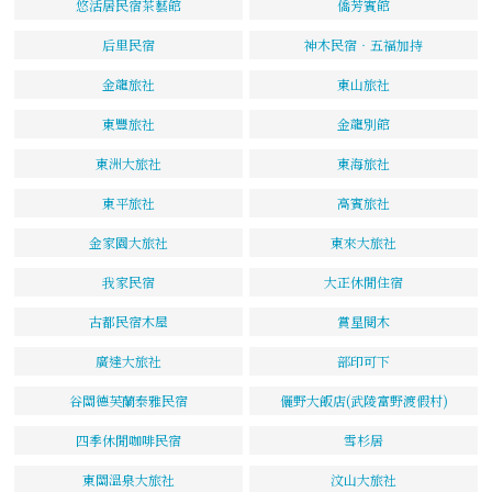
悠活居民宿茶藝館
僑芳賓館
后里民宿
神木民宿‧五福加持
金龍旅社
東山旅社
東豐旅社
金龍別館
東洲大旅社
東海旅社
東平旅社
高賓旅社
金家園大旅社
東來大旅社
我家民宿
大正休閒住宿
古都民宿木屋
賞星閱木
廣達大旅社
部印可下
谷關德芙蘭泰雅民宿
儷野大飯店(武陵富野渡假村)
四季休閒咖啡民宿
雪杉居
東關溫泉大旅社
汶山大旅社