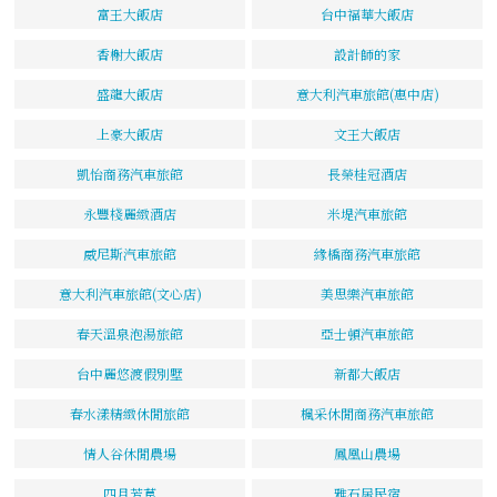
富王大飯店
台中福華大飯店
香榭大飯店
設計師的家
盛龍大飯店
意大利汽車旅館(惠中店)
上豪大飯店
文王大飯店
凱怡商務汽車旅館
長榮桂冠酒店
永豐棧麗緻酒店
米堤汽車旅館
威尼斯汽車旅館
緣橋商務汽車旅館
意大利汽車旅館(文心店)
美思樂汽車旅館
春天溫泉泡湯旅館
亞士頓汽車旅館
台中麗悠渡假別墅
新都大飯店
春水漾精緻休閒旅館
楓采休閒商務汽車旅館
情人谷休閒農場
鳳凰山農場
四月芳草
雅石居民宿