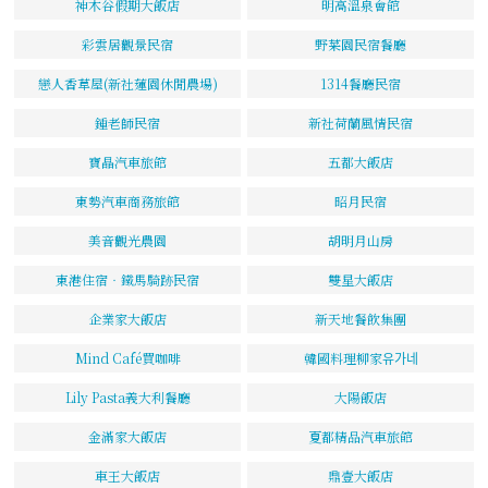
神木谷假期大飯店
明高溫泉會館
彩雲居觀景民宿
野菜園民宿餐廳
戀人香草屋(新社蓮園休閒農場)
1314餐廳民宿
鍾老師民宿
新社荷蘭風情民宿
寶晶汽車旅館
五都大飯店
東勢汽車商務旅館
昭月民宿
美音觀光農園
胡明月山房
東港住宿‧鐵馬騎跡民宿
雙星大飯店
企業家大飯店
新天地餐飲集團
Mind Café買咖啡
韓國料理柳家유가네
Lily Pasta義大利餐廳
大陽飯店
金滿家大飯店
夏都精品汽車旅館
車王大飯店
鼎壹大飯店