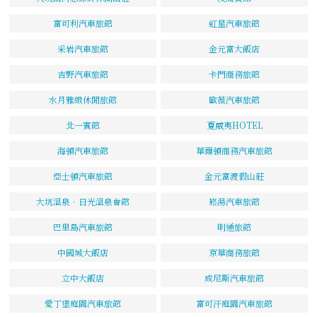
富可利汽車旅館
虹星汽車旅館
采岩汽車旅館
金元富大飯店
吉野汽車旅館
卡門商務旅館
水月雅緻休閒旅館
歐薇汽車旅館
北一賓館
夏威夷HOTEL
海頓汽車旅館
華爾頓商務汽車旅館
亞士頓汽車旅館
金元富渡假山莊
大坑溫泉．日光溫泉會館
崧湯汽車旅館
巴里島汽車旅館
明通旅館
中國城大飯店
京華商務旅館
立中大飯店
成尼斯汽車旅館
愛丁堡庭園汽車旅館
富可汗庭園汽車旅館