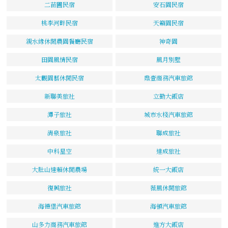
二苗圃民宿
安石園民宿
桃李河畔民宿
天籟園民宿
親水緣休閒農園餐廳民宿
神奇園
田園風情民宿
風月別墅
太觀園藝休閒民宿
鼎壹商務汽車旅館
新聯美旅社
立勤大飯店
潭子旅社
城市水棧汽車旅館
清泉旅社
聯成旅社
中科星空
達成旅社
大肚山達賴休閒農場
統一大飯店
復興旅社
薇風休閒旅館
海德堡汽車旅館
海頓汽車旅館
山多力商務汽車旅館
進方大飯店