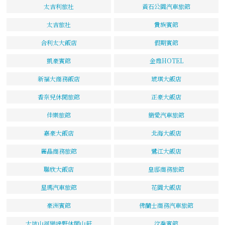
太吉利旅社
黃石公園汽車旅館
太吉旅社
貴族賓館
合利太大飯店
假期賓館
凱豪賓館
金鼎HOTEL
新福大商務飯店
琥琪大飯店
香奈兒休閒旅館
正豪大飯店
佳樂旅館
簡愛汽車旅館
嘉豪大飯店
北海大飯店
麗晶商務旅館
鷺江大飯店
聯欣大飯店
皇邸商務旅館
星瑪汽車旅館
花園大飯店
豪洲賓館
佛蘭士商務汽車旅館
大坑山河戀綠野休閒山莊
汶喬賓館