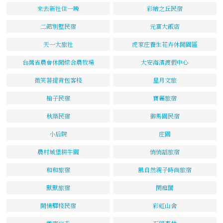
來去新社住一晚
彩繪之丘民宿
二館別墅民宿
元富大飯店
天一大旅社
虎家庄養生花卉休閒園區
台灣省農會休閒綜合農牧場
大安海濱渡假中心
微笑菩提背包客棧
星月文旅
柚子民宿
寶麗旅宿
秋築民宿
御馬園民宿
小后院
庄園
農村城堡耕牛園
悄悄話旅宿
和和旅宿
風自然親子時尚旅宿
默默旅宿
閑庭閣
閒情驛棧民宿
彩虹山舍