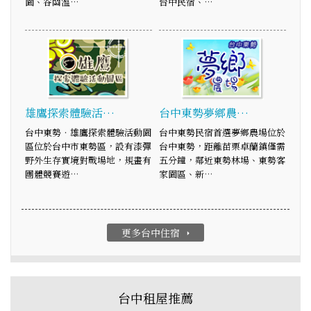
園、谷關溫…
台中民宿、…
雄鷹探索體驗活…
台中東勢夢鄉農…
台中東勢‧雄鷹探索體驗活動園
台中東勢民宿首選夢鄉農場位於
區位於台中市東勢區，設有漆彈
台中東勢，距離苗栗卓蘭鎮僅需
野外生存實境對戰場地，規畫有
五分鐘，鄰近東勢林場、東勢客
團體競賽遊…
家園區、新…
更多台中住宿
arrow_right
台中租屋推薦