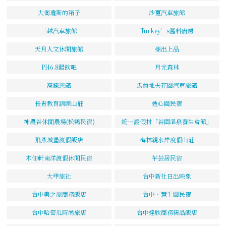
大衛瓊斯的箱子
沙夏汽車旅館
三越汽車旅館
Turkey’s醬料廚房
天月人文休閒旅館
極出上品
PH6.8醋飲吧
月光森林
高鐵戀館
馬爾地夫花園汽車旅館
長青教育訓練山莊
逸心園民宿
神農谷休閒農場(松鶴民宿)
統一渡假村「谷關溫泉養生會館」
飛燕城堡渡假飯店
梅林親水岸度假山莊
木佃軒南洋渡假休閒民宿
芊芸居民宿
大甲旅社
台中新社日出映象
台中美之旅商務飯店
台中．慧千園民宿
台中哈密瓜時尚旅店
台中達欣商務精品飯店