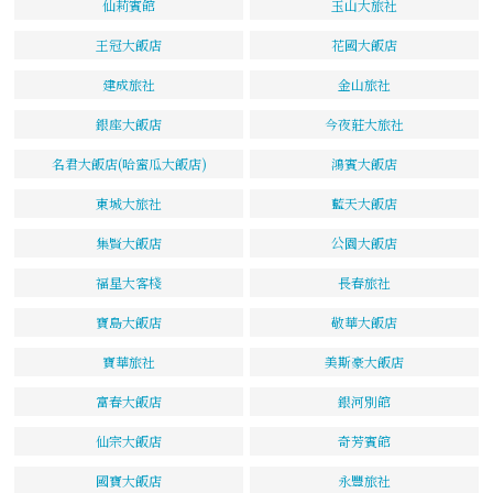
仙莉賓館
玉山大旅社
王冠大飯店
花國大飯店
建成旅社
金山旅社
銀座大飯店
今夜莊大旅社
名君大飯店(哈蜜瓜大飯店)
鴻賓大飯店
東城大旅社
藍天大飯店
集賢大飯店
公園大飯店
福星大客棧
長春旅社
寶島大飯店
敬華大飯店
寶華旅社
美斯豪大飯店
富春大飯店
銀河別館
仙宗大飯店
奇芳賓館
國寶大飯店
永豐旅社