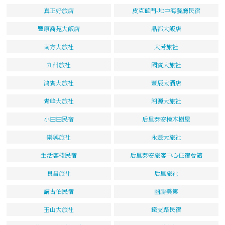
真正好旅店
皮克藍門-地中海餐廳民宿
豐原喬苑大飯店
晶都大飯店
南方大旅社
大芳旅社
九州旅社
國賓大旅社
鴻賓大旅社
豐辰太酒店
青峰大旅社
湘源大旅社
小田田民宿
后里泰安檜木樹屋
樂興旅社
永豐大旅社
生活客棧民宿
后里泰安旅客中心住宿會館
良昌旅社
后里旅社
講古伯民宿
幽勝美第
玉山大旅社
鐵支路民宿