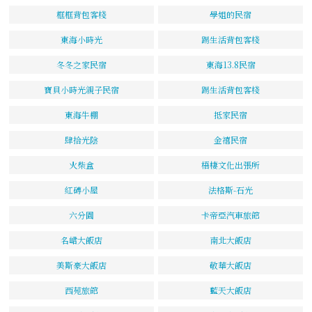
框框背包客棧
學姐的民宿
東海小時光
踢生活背包客棧
冬冬之家民宿
東海13.8民宿
寶貝小時光親子民宿
踢生活背包客棧
東海牛棚
抵家民宿
肆拾光陰
金禧民宿
火柴盒
梧棲文化出張所
紅磚小屋
法格斯-石光
六分園
卡帝亞汽車旅館
名峮大飯店
南北大飯店
美斯豪大飯店
敬華大飯店
西苑旅館
藍天大飯店