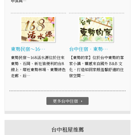
甲溪與…
東勢民宿～16…
台中住宿．東勢…
東勢民宿～168活水源位於往來
【東勢的家】位於台中東勢的客
東勢、石岡、新社皆便利的台8
家小鎮，靈感來自國外 B&B 文
線上，鄰近東勢林場、東豐綠色
化，打造如回家般溫馨舒適的住
走廊、后…
宿空間…
更多台中住宿
arrow_right
台中租屋推薦