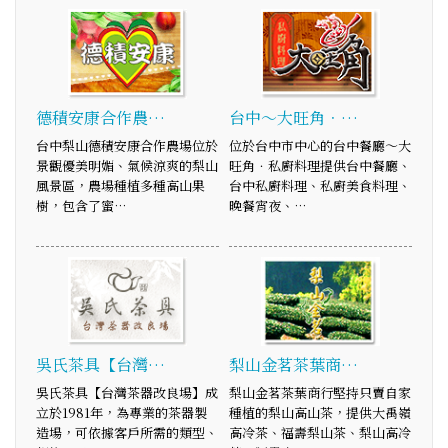
德積安康合作農…
台中～大旺角．…
台中梨山德積安康合作農場位於
位於台中市中心的台中餐廳～大
景觀優美明媚、氣候涼爽的梨山
旺角．私廚料理提供台中餐廳、
風景區，農場種植多種高山果
台中私廚料理、私廚美食料理、
樹，包含了蜜…
晚餐宵夜、…
吳氏茶具【台灣…
梨山金茗茶葉商…
吳氏茶具【台灣茶器改良場】成
梨山金茗茶葉商行堅持只賣自家
立於1981年，為專業的茶器製
種植的梨山高山茶，提供大禹嶺
造場，可依據客戶所需的類型、
高冷茶、福壽梨山茶、梨山高冷