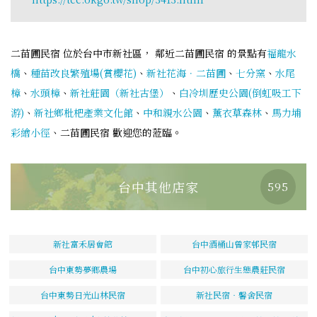
二苗圃民宿 位於台中市新社區， 鄰近二苗圃民宿 的景點有
福龍水
橋
、
種苗改良繁殖場(賞櫻花)
、
新社花海．二苗圃
、
七分窯
、
水尾
樟
、
水頭樟
、
新社莊園（新社古堡）
、
白冷圳歷史公園(倒虹吸工下
游)
、
新社鄉枇杷產業文化館
、
中和親水公園
、
薰衣草森林
、
馬力埔
彩繪小徑
、二苗圃民宿 歡迎您的蒞臨。
台中其他店家
595
新社富禾居會館
台中酒桶山曾家邨民宿
台中東勢夢鄉農場
台中初心旅行生態農莊民宿
台中東勢日光山林民宿
新社民宿‧馨舍民宿