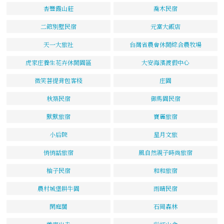
杏豐霞山莊
喬木民宿
二館別墅民宿
元富大飯店
天一大旅社
台灣省農會休閒綜合農牧場
虎家庄養生花卉休閒園區
大安海濱渡假中心
微笑菩提背包客棧
庄園
秋築民宿
御馬園民宿
默默旅宿
寶麗旅宿
小后院
星月文旅
悄悄話旅宿
風自然親子時尚旅宿
柚子民宿
和和旅宿
農村城堡耕牛園
雨晴民宿
閑庭閣
石岡森林