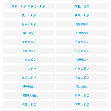
名君大飯店(哈蜜瓜大飯店)
福星大客棧
雙美大飯店
嘉中大飯店
花國大飯店
銀河別館
第一旅社
紅娘旅館
仙宗大飯店
公園大飯店
建成旅社
銀座大飯店
三榮大飯店
永豐旅社
玉山大旅社
印象大飯店
東城大旅社
鴻賓大飯店
復興旅社
南北旅社
今夜莊大旅社
冠王大飯店
永都大飯店
南華大飯店