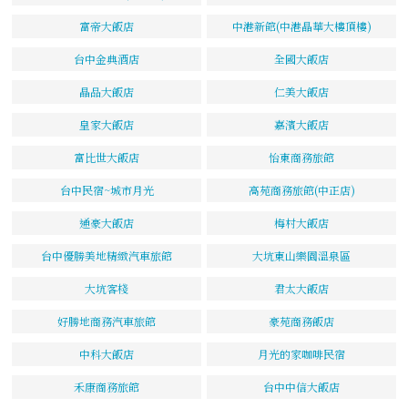
富帝大飯店
中港新館(中港晶華大樓頂樓)
台中金典酒店
全國大飯店
晶品大飯店
仁美大飯店
皇家大飯店
嘉濱大飯店
富比世大飯店
怡東商務旅館
台中民宿~城市月光
高苑商務旅館(中正店)
通豪大飯店
梅村大飯店
台中優勝美地精緻汽車旅館
大坑東山樂園溫泉區
大坑客棧
君太大飯店
好勝地商務汽車旅館
豪苑商務飯店
中科大飯店
月光的家咖啡民宿
禾康商務旅館
台中中信大飯店