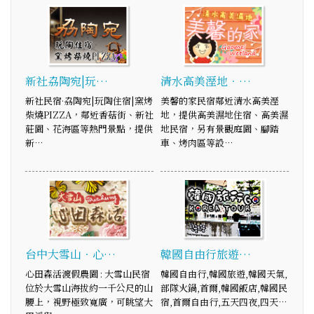
新社劦陶宛|玩…
清水高美溼地．…
新社民宿·劦陶宛|玩陶住宿|窯烤
美馨的家民宿鄰近清水高美溼
柴燒PIZZA，鄰近香菇街、新社
地，提供高美濕地住宿、高美濕
莊園、花海區等熱門景點，提供
地民宿，另有景觀庭園、腳踏
新…
車、烤肉區等設…
台中大雪山‧心…
韓國自由行旅遊…
心田森活渡假農園 : 大雪山民宿
韓國自由行,韓國旅遊,韓國天氣,
位於大雪山海拔約一千公尺的山
部隊火鍋,首爾,韓國飯店,韓國民
腰上，視野極致寬廣，可眺望大
宿,首爾自由行,五天四夜,四天…