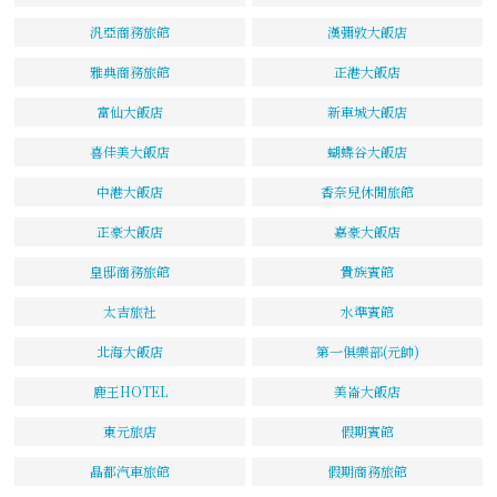
汎亞商務旅館
漢彌敦大飯店
雅典商務旅館
正港大飯店
富仙大飯店
新車城大飯店
喜佳美大飯店
蝴蝶谷大飯店
中港大飯店
香奈兒休閒旅館
正豪大飯店
嘉豪大飯店
皇邸商務旅館
貴族賓館
太吉旅社
水準賓館
北海大飯店
第一俱樂部(元帥)
鹿王HOTEL
美崙大飯店
東元旅店
假期賓館
晶都汽車旅館
假期商務旅館