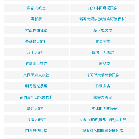
梨都大旅社
瓦浪休閒農場民宿
雪杉居
儷野大飯店(武陵富野渡假村)
大正休閒住宿
路卡思民宿
燕華樓大旅社
賞星閱木
汶山大旅社
新瑞士大飯店
武陵國民賓館
川原湯家
東關溫泉大旅社
谷關德芙蘭泰雅民宿
明秀觀光農場
雅雅多吉
谷關麗池山水渡假村
龍谷大飯店
廣達大旅社
四季休閒咖啡民宿
谷關大飯店
大雪山賓館,鞍馬山莊,雪山莊
田園風情民宿
親水緣休閒農園餐廳民宿