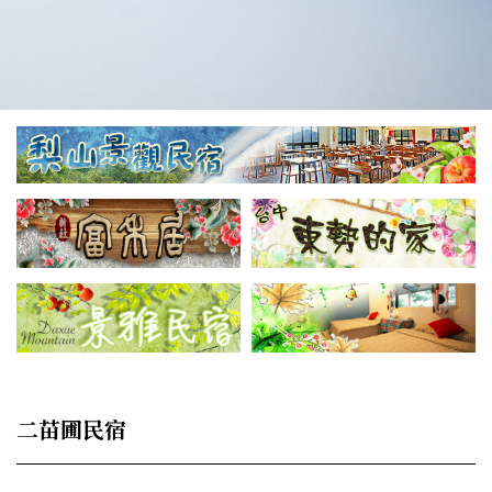
二苗圃民宿