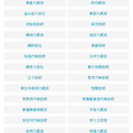
東都大飯店
欣亞飯店
金山莊大旅社
東部大飯店
老船長旅館
新羽旅館
鳳城大飯店
海派大飯店
國際旅社
富都別館
怡達汽車旅館
五洲大飯店
龍宮大旅社
春天休閒旅館
王子旅館
愛萊汽車旅館
富比多商務大飯店
黎閣旅館
美樂思汽車旅館
愛麗都商務汽車旅館
東儷寶滿堂飯店
宇宙大飯店
杏花村汽車旅館
李太太民宿
柏林大飯店
柯達大飯店