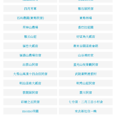
四月芳草
雅石居民宿
石嵙農園(東勢民宿)
東勢林場
吊神山農場
香巴拉莊園
雅云山莊
好望角大飯店
福忠大飯店
惠來谷關溫泉會館
福壽山農場住宿
山谷裡的家
出雲山民宿
星光山悅景觀民宿
大雪山高濱十四合目民宿
武陵富野渡假村
明治溫泉大飯店
明秀山莊民宿
雲閒居民宿
震川民宿
彩繪之丘民宿
七分窯‧二月三日小村舍
momo佳園
來去新社住一晚