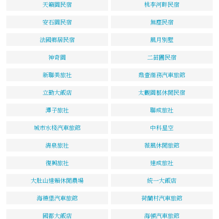
天籟園民宿
桃李河畔民宿
安石園民宿
無塵民宿
法國鄉居民宿
風月別墅
神奇園
二苗圃民宿
新聯美旅社
鼎壹商務汽車旅館
立勤大飯店
太觀園藝休閒民宿
潭子旅社
聯成旅社
城市水棧汽車旅館
中科星空
清泉旅社
薇風休閒旅館
復興旅社
達成旅社
大肚山達賴休閒農場
統一大飯店
海德堡汽車旅館
荷蘭村汽車旅館
國都大飯店
海頓汽車旅館