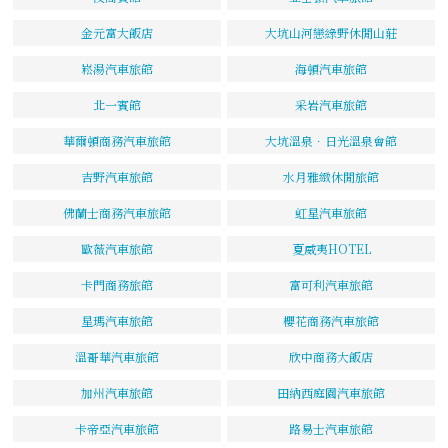
金元富大飯店
大坑山河戀綠野休閒山莊
崧湯汽車旅館
海頓汽車旅館
北一賓館
采岩汽車旅館
華爾頓商務汽車旅館
大坑溫泉．日光溫泉會館
吉野汽車旅館
水月雅緻休閒旅館
佛蘭士商務汽車旅館
虹星汽車旅館
歐薇汽車旅館
夏威夷HOTEL
卡門商務旅館
富可利汽車旅館
星瑪汽車旅館
櫻花商務汽車旅館
溫哥華汽車旅館
欣中商務大飯店
加州汽車旅館
田納西庭園汽車旅館
卡帝亞汽車旅館
路易士汽車旅館