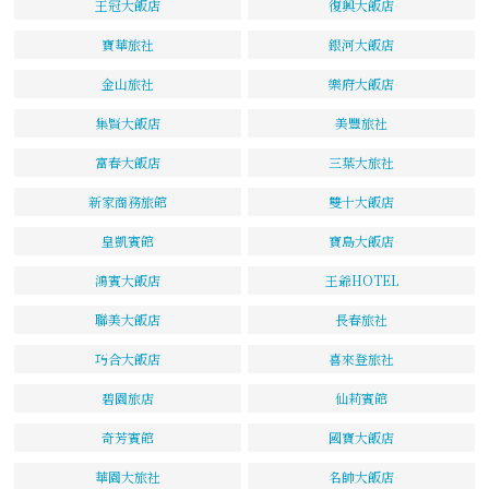
王冠大飯店
復興大飯店
寶華旅社
銀河大飯店
金山旅社
樂府大飯店
集賢大飯店
美豐旅社
富春大飯店
三葉大旅社
新家商務旅館
雙十大飯店
皇凱賓館
寶島大飯店
鴻賓大飯店
王爺HOTEL
聯美大飯店
長春旅社
巧合大飯店
喜來登旅社
碧園旅店
仙莉賓館
奇芳賓館
國寶大飯店
華園大旅社
名帥大飯店