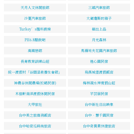
天月人文休閒旅館
三越汽車旅館
沙夏汽車旅館
大衛瓊斯的箱子
Turkey’s醬料廚房
極出上品
PH6.8醋飲吧
月光森林
高鐵戀館
馬爾地夫花園汽車旅館
長青教育訓練山莊
逸心園民宿
統一渡假村「谷關溫泉養生會館」
飛燕城堡渡假飯店
神農谷休閒農場(松鶴民宿)
梅林親水岸度假山莊
木佃軒南洋渡假休閒民宿
芊芸居民宿
大甲旅社
台中新社日出映象
台中美之旅商務飯店
台中．慧千園民宿
台中哈密瓜時尚旅店
台中奇異果快捷旅店