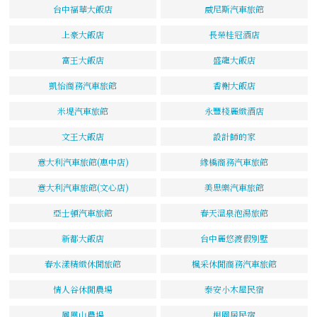
台中福華大飯店
威尼斯汽車旅館
上豪大飯店
長榮桂冠酒店
富王大飯店
盛龍大飯店
凱怡商務汽車旅館
香榭大飯店
米堤汽車旅館
永豐棧麗緻酒店
文王大飯店
設計師的家
意大利汽車旅館(惠中店)
緣橋商務汽車旅館
意大利汽車旅館(文心店)
美思樂汽車旅館
亞士頓汽車旅館
春天溫泉泡湯旅館
新都大飯店
台中麗悠渡假別墅
春水漾精緻休閒旅館
楓采休閒商務汽車旅館
情人谷休閒農場
泰安小木屋民宿
鳳凰山農場
根園居民宿