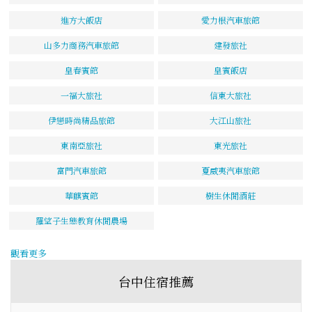
進方大飯店
愛力根汽車旅館
山多力商務汽車旅館
建發旅社
皇春賓館
皇賓飯店
一福大旅社
信東大旅社
伊戀時尚精品旅館
大江山旅社
東南亞旅社
東光旅社
富門汽車旅館
夏威夷汽車旅館
華麒賓館
樹生休閒酒莊
羅望子生態教育休閒農場
觀看更多
台中住宿推薦