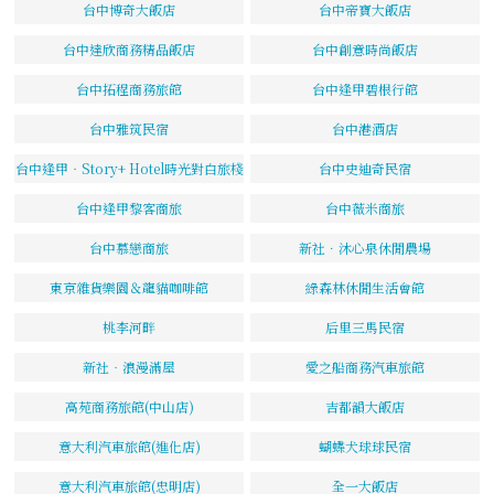
台中博奇大飯店
台中帝寶大飯店
台中達欣商務精品飯店
台中創意時尚飯店
台中拓程商務旅館
台中逢甲碧根行館
台中雅筑民宿
台中港酒店
台中逢甲‧Story+ Hotel時光對白旅棧
台中史迪奇民宿
台中逢甲黎客商旅
台中薇米商旅
台中慕戀商旅
新社．沐心泉休閒農場
東京雜貨樂園＆龍貓咖啡館
綠森林休閒生活會館
桃李河畔
后里三馬民宿
新社‧浪漫滿屋
愛之船商務汽車旅館
高苑商務旅館(中山店)
吉都韻大飯店
意大利汽車旅館(進化店)
蝴蝶犬球球民宿
意大利汽車旅館(忠明店)
全一大飯店