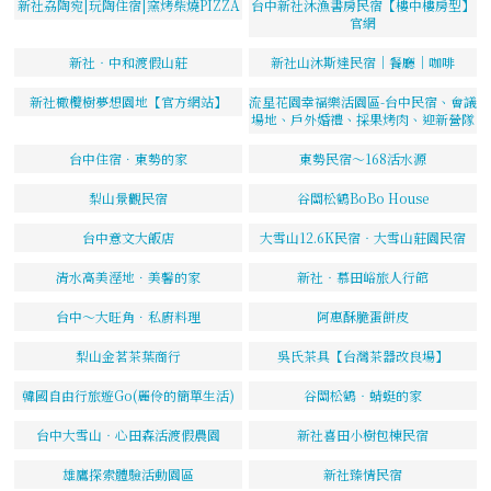
新社劦陶宛|玩陶住宿|窯烤柴燒PIZZA
台中新社沐漁書房民宿【樓中樓房型】
官網
新社‧中和渡假山莊
新社山沐斯達民宿｜餐廳｜咖啡
新社橄欖樹夢想園地【官方網站】
流星花園幸福樂活園區-台中民宿、會議
場地、戶外婚禮、採果烤肉、迎新營隊
台中住宿．東勢的家
東勢民宿～168活水源
梨山景觀民宿
谷關松鶴BoBo House
台中意文大飯店
大雪山12.6K民宿‧大雪山莊園民宿
清水高美溼地．美馨的家
新社‧慕田峪旅人行館
台中～大旺角．私廚料理
阿惠酥脆蛋餅皮
梨山金茗茶葉商行
吳氏茶具【台灣茶器改良場】
韓國自由行旅遊Go(麗伶的簡單生活)
谷關松鶴‧蜻蜓的家
台中大雪山‧心田森活渡假農園
新社喜田小樹包棟民宿
雄鷹探索體驗活動園區
新社臻情民宿