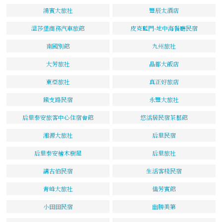
鴻賓大旅社
豐辰太酒店
溫莎堡商務汽車旅館
皮克藍門-地中海餐廳民宿
南國別館
九州旅社
大芳旅社
晶都大飯店
東亞旅社
真正好旅店
鐵支路民宿
永豐大旅社
后里泰安旅客中心住宿會館
悠活居民宿茶藝館
湘源大旅社
后里民宿
后里泰安檜木樹屋
后里旅社
講古伯民宿
生活客棧民宿
青峰大旅社
僑芳賓館
小田田民宿
幽勝美第