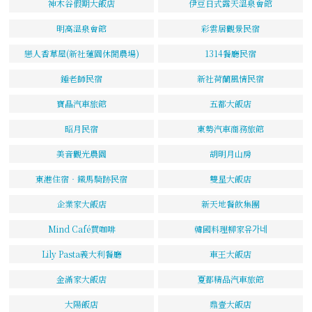
神木谷假期大飯店
伊豆日式露天溫泉會館
明高溫泉會館
彩雲居觀景民宿
戀人香草屋(新社蓮園休閒農場)
1314餐廳民宿
鍾老師民宿
新社荷蘭風情民宿
寶晶汽車旅館
五都大飯店
昭月民宿
東勢汽車商務旅館
美音觀光農園
胡明月山房
東港住宿‧鐵馬騎跡民宿
雙星大飯店
企業家大飯店
新天地餐飲集團
Mind Café買咖啡
韓國料理柳家유가네
Lily Pasta義大利餐廳
車王大飯店
金滿家大飯店
夏都精品汽車旅館
大陽飯店
鼎壹大飯店