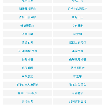
離家出走
彩虹山舍
閒情驛棧民宿
秀禾宇庭園民宿
清境民宿會館
帶月山丘
惜福居民宿
心有林畦
四季山房
樹之間
波波的家
屋頂上的天空
馬告的傳奇民宿
雅元民宿
谷野民宿
山居歲月民宿
現代莊園
菇菇香民宿
幸福農莊
松之戀
王子日出印象民宿
飛花落院民宿
香草House民宿
月湖老家
天冷吹雲
62巷背包客棧