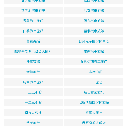
簡之愛汽車旅館
家園汽車旅館
新天地汽車旅館
米奇汽車旅館
雪梨汽車旅館
儷京汽車旅館
四季汽車旅館
箱根汽車旅館
高巢森活
日月光花園休閒中心
酷壁攀岩場（溫心人間）
璽邁汽車旅館
佳賓賓館
羅馬假期汽車旅館
新峰旅社
山多綠山莊
時常汽車旅館
一二三旅社
一三三別館
烏日富國旅社
一二三別館
尼斯堡庭園休閒旅館
南方大旅社
國賓大旅社
豐榮旅社
豐原喬苑大飯店