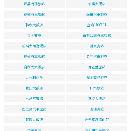
麗晶商務旅館
琥琪大飯店
簡愛汽車旅館
論情汽車旅館
聯欣大飯店
金鼎HOTEL
東圓賓館
黃石公園汽車旅館
新福大商務飯店
凱豪賓館
簡愛汽車旅館
名門汽車旅館
合利太大飯店
百老慧旅館
太吉利旅社
儷金商務旅館
鷺江大飯店
佳樂旅館
水晶宮賓館
富悅大飯店
巴里島汽車旅館
豪洲賓館
花園大飯店
金元富渡假山莊
汶喬賓館
亞士頓汽車旅館