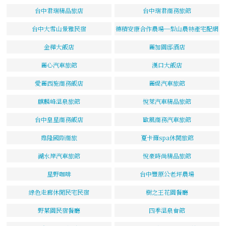
台中君瑞精品旅店
台中瑞君商務旅館
台中大雪山景雅民宿
德積安康合作農場─梨山農特產宅配網
金樺大飯店
麗加園邸酒店
麗心汽車旅館
漢口大飯店
愛麗西施商務飯店
麗緹汽車旅館
麒麟峰溫泉旅館
悅萊汽車精品旅館
台中皇星商務飯店
歐風商務汽車旅館
鼎隆國際商旅
夏卡爾spa休閒旅館
湖水岸汽車旅館
悅豪時尚精品旅館
星野咖啡
台中豐原公老坪農場
綠色走廊休閒民宅民宿
樹之王花園餐廳
野菜園民宿餐廳
四季溫泉會館