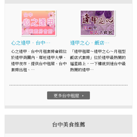
心之逢甲‧台中…
逢甲之心‧飯店…
心之逢甲‧台中月租套房會館位
「逢甲租屋～逢甲之心～月租型
於逢甲商圈內，鄰近逢甲大學、
飯店式套房」位於逢甲最熱鬧的
逢甲夜市，提供台中租屋、台中
福星路上，一下樓就到達台中最
套房出租、…
熱鬧的逢甲…
更多台中租屋
arrow_right
台中美食推薦