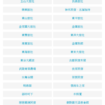
玉山大旅社
良昌旅社
樂興旅社
神木民宿‧五福加持
東山旅社
東平旅社
金家園大旅社
金龍旅社
東豐旅社
東洲大旅社
高賓旅社
金龍別館
東海旅社
東來大旅社
東谷大飯店
古都民宿木屋
武陵青葉農場
我家民宿
水舞谷關
若茵民宿
明緣居
張雨生之家
部印可下
米將夏
戀戀風情民宿
御群露天溫泉會館