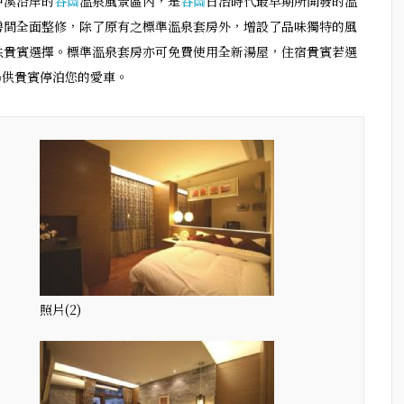
甲溪沿岸的
谷關
溫泉風景區內，是
谷關
日治時代最早期所開發的溫
房間全面整修，除了原有之標準溫泉套房外，增設了品味獨特的風
供貴賓選擇。標準溫泉套房亦可免費使用全新湯屋，住宿貴賓若選
場供貴賓停泊您的愛車。
照片(2)