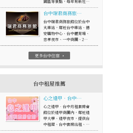
園區等景點，每年有新社…
台中瑞君商務旅…
台中瑞君商務旅館位於台中
火車站，鄰近台中車站、德
安購物中心、台中體育場、
忠孝夜市、一中商圈、2…
更多台中住宿
arrow_right
台中租屋推薦
心之逢甲‧台中…
心之逢甲‧台中月租套房會
館位於逢甲商圈內，鄰近逢
甲大學、逢甲夜市，提供台
中租屋、台中套房出租、…