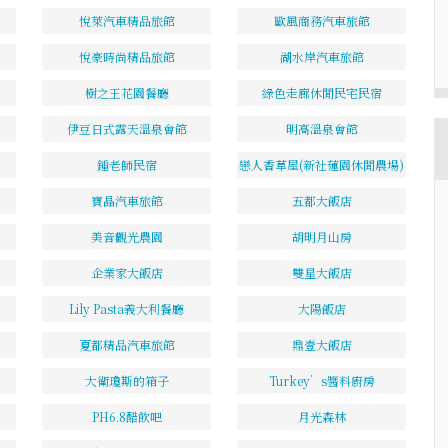
悅萊汽車精品旅館
歐風商務汽車旅館
悅豪時尚精品旅館
湖水岸汽車旅館
樹之王花園餐廳
綠色走廊休閒民宅民宿
伊豆日式露天溫泉會館
明高溫泉會館
鍾老師民宿
戀人香草屋(新社蓮園休閒農場)
寶晶汽車旅館
五都大飯店
美音觀光農園
胡明月山房
企業家大飯店
雙星大飯店
Lily Pasta義大利餐廳
大陽飯店
夏都精品汽車旅館
鼎壹大飯店
大衛瓊斯的箱子
Turkey’s醬料廚房
PH6.8醋飲吧
月光森林