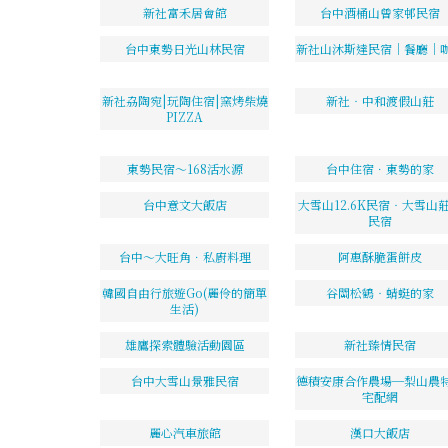
新社富禾居會館
台中酒桶山曾家邨民宿
台中東勢日光山林民宿
新社山沐斯達民宿｜餐廳｜
新社劦陶宛|玩陶住宿|窯烤柴燒
新社‧中和渡假山莊
PIZZA
東勢民宿～168活水源
台中住宿．東勢的家
台中意文大飯店
大雪山12.6K民宿‧大雪山
民宿
台中～大旺角．私廚料理
阿惠酥脆蛋餅皮
韓國自由行旅遊Go(麗伶的簡單
谷關松鶴‧蜻蜓的家
生活)
雄鷹探索體驗活動園區
新社臻情民宿
台中大雪山景雅民宿
德積安康合作農場─梨山農
宅配網
麗心汽車旅館
漢口大飯店