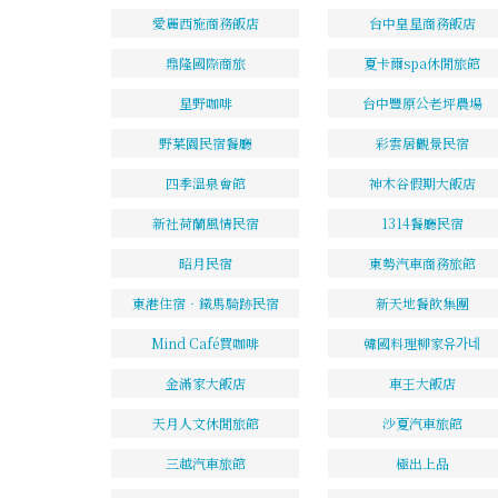
愛麗西施商務飯店
台中皇星商務飯店
鼎隆國際商旅
夏卡爾spa休閒旅館
星野咖啡
台中豐原公老坪農場
野菜園民宿餐廳
彩雲居觀景民宿
四季溫泉會館
神木谷假期大飯店
新社荷蘭風情民宿
1314餐廳民宿
昭月民宿
東勢汽車商務旅館
東港住宿‧鐵馬騎跡民宿
新天地餐飲集團
Mind Café買咖啡
韓國料理柳家유가네
金滿家大飯店
車王大飯店
天月人文休閒旅館
沙夏汽車旅館
三越汽車旅館
極出上品