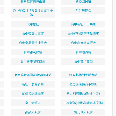
長青教育訓練山莊
逸心園民宿
)
統一渡假村「谷關溫泉養生會
芊芸居民宿
館」
大甲旅社
台中新社日出映象
台中帝寶大飯店
台中達欣商務精品飯店
台中奇異果快捷旅店
台中創意時尚飯店
台中雅筑民宿
台中港酒店
台中逢甲黎客商旅
台中薇米商旅
東京雜貨樂園＆龍貓咖啡館
綠森林休閒生活會館
新社‧浪漫滿屋
愛之船商務汽車旅館
蝴蝶犬球球民宿
意大利汽車旅館(進化店)
全一大飯店
中港新館(中港晶華大樓頂樓)
晶品大飯店
富比世大飯店