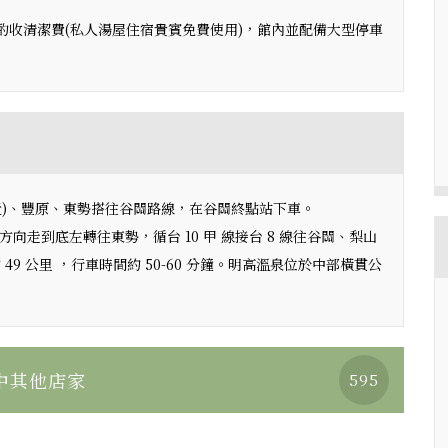
酌收清潔費(私人湯屋住宿貴賓免費使用)，館內並配備大型停車
近)、豐原、東勢搭往谷關路線，在谷關終點站下車。
方向走到底左轉往東勢，循台 10 甲 線接台 8 線往谷關、梨山
49 公里 ，行車時間約 50-60 分鐘。明高溫泉位於中部橫貫公
中其他店家
595