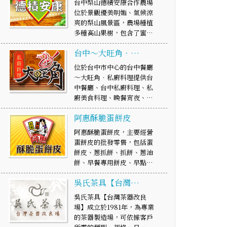
台中梨山德積安康合作農場
位於景觀優美明媚、氣候涼
爽的梨山風景區，農場種植
多種高山果樹，包含了蜜…
台中～大旺角．…
位於台中市中心的台中餐廳
～大旺角．私廚料理提供台
中餐廳、台中私廚料理、私
廚美食料理、晚餐宵夜、…
阿惠酥脆蛋餅皮
阿惠酥脆蛋餅皮，主要經營
蛋餅皮的批發零售，包括蛋
餅皮、蔥抓餅、抓餅、蔥油
餅、早餐專用餅皮、早點…
吳氏茶具【台灣…
吳氏茶具【台灣茶器改良
場】成立於1981年，為專業
的茶器製造場，可依據客戶