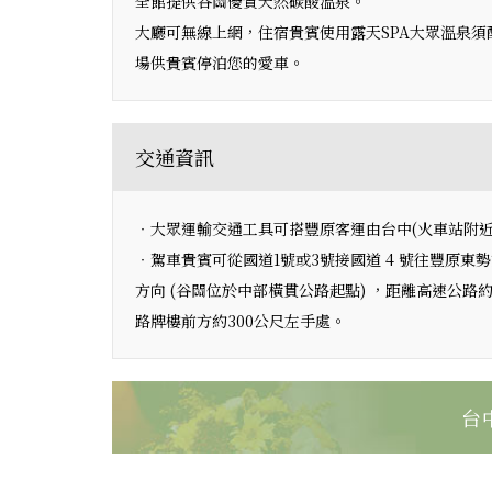
全館提供谷關優質天然碳酸溫泉。
大廳可無線上網，住宿貴賓使用露天SPA大眾溫泉須
場供貴賓停泊您的愛車。
交通資訊
‧大眾運輸交通工具可搭豐原客運由台中(火車站附
‧駕車貴賓可從國道1號或3號接國道 4 號往豐原東勢
方向 (谷關位於中部橫貫公路起點) ，距離高速公路約 
路牌樓前方約300公尺左手處。
台