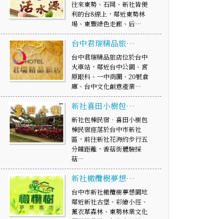
往來東勢、石岡、新社皆便
利的台8線上，鄰近東勢林
場、東豐綠色走廊、后…
台中君瑞精品旅…
台中君瑞精品旅店位於台中
火車站，鄰近台中公園、宮
原眼科、一中商圈、20號倉
庫、台中文化創意產業…
新社喜田小樹包…
新社包棟民宿‧喜田小樹包
棟民宿座落於台中市新社
區，前往新社花海約步行五
分鐘距離，香菇街體驗採
菇…
新社橄欖樹夢想…
台中市新社橄欖樹夢想園地
鄰近新社古堡、彩繪小徑、
薰衣草森林、東勢林業文化