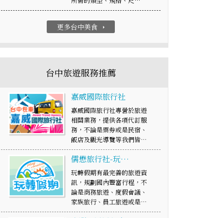
所需的類型、規格、尺…
更多台中美食
arrow_right
台中旅遊服務推薦
嘉威國際旅行社
嘉威國際旅行社專營於旅遊
相關業務，提供各項代訂服
務，不論是票券或是民宿、
飯店及觀光導覽等我們皆…
儒懋旅行社-玩…
玩轉假期有最完善的旅遊資
訊，規劃國內豐富行程，不
論是商務旅遊、度假會議、
家族旅行、員工旅遊或是…