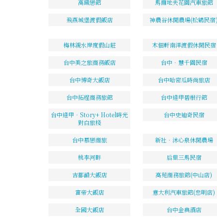
高鐵戀館
馬爾地夫花園汽車旅館
飛燕城堡渡假飯店
神農谷休閒農場(松鶴民宿
梅林親水岸度假山莊
木佃軒南洋渡假休閒民宿
台中美之旅商務飯店
台中．慧千園民宿
台中博奇大飯店
台中哈密瓜時尚旅店
台中拓程商務旅館
台中逢甲碧根行館
台中逢甲‧Story+ Hotel時光
台中史迪奇民宿
對白旅棧
台中慕戀商旅
新社．沐心泉休閒農場
桃李河畔
后里三馬民宿
吉都韻大飯店
高苑商務旅館(中山店)
富帝大飯店
意大利汽車旅館(忠明店)
全國大飯店
台中金典酒店