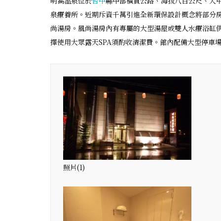
明高溫泉位於
台中
縣中部橫貫公路、海拔八百公尺、大
泉療養所。近期斥資千萬引進全新環保設計概念將部分
尚湯房。風尚湯房內有專屬的大型湯屋或雙人水療浴缸
擇使用大眾露天SPA須酌收清潔費。館內配備大型停車
照片(1)