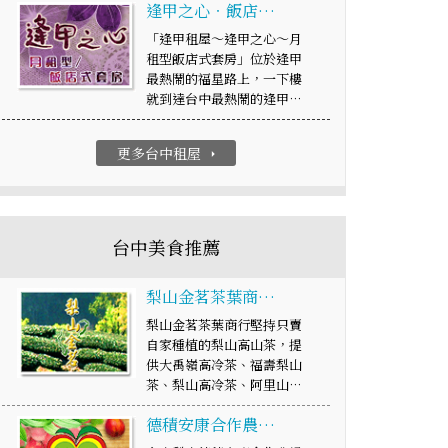
逢甲之心‧飯店…
「逢甲租屋～逢甲之心～月
租型飯店式套房」位於逢甲
最熱鬧的福星路上，一下樓
就到達台中最熱鬧的逢甲…
更多台中租屋
arrow_right
台中美食推薦
梨山金茗茶葉商…
梨山金茗茶葉商行堅持只賣
自家種植的梨山高山茶，提
供大禹嶺高冷茶、福壽梨山
茶、梨山高冷茶、阿里山…
德積安康合作農…