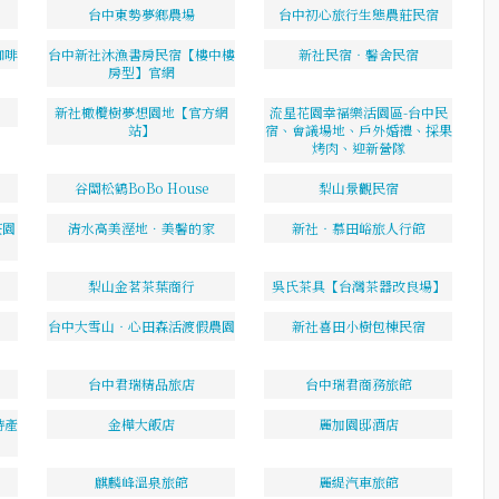
台中東勢夢鄉農場
台中初心旅行生態農莊民宿
咖啡
台中新社沐漁書房民宿【樓中樓
新社民宿‧馨舍民宿
房型】官網
新社橄欖樹夢想園地【官方網
流星花園幸福樂活園區-台中民
站】
宿、會議場地、戶外婚禮、採果
烤肉、迎新營隊
谷關松鶴BoBo House
梨山景觀民宿
莊園
清水高美溼地．美馨的家
新社‧慕田峪旅人行館
梨山金茗茶葉商行
吳氏茶具【台灣茶器改良場】
台中大雪山‧心田森活渡假農園
新社喜田小樹包棟民宿
台中君瑞精品旅店
台中瑞君商務旅館
特產
金樺大飯店
麗加園邸酒店
麒麟峰溫泉旅館
麗緹汽車旅館