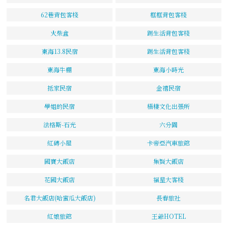
62巷背包客棧
框框背包客棧
火柴盒
踢生活背包客棧
東海13.8民宿
踢生活背包客棧
東海牛棚
東海小時光
抵家民宿
金禧民宿
學姐的民宿
梧棲文化出張所
法格斯-石光
六分園
紅磚小屋
卡帝亞汽車旅館
國寶大飯店
集賢大飯店
花國大飯店
福星大客棧
名君大飯店(哈蜜瓜大飯店)
長春旅社
紅娘旅館
王爺HOTEL