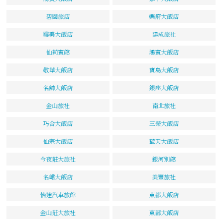
碧園旅店
樂府大飯店
聯美大飯店
建成旅社
仙莉賓館
鴻賓大飯店
敬華大飯店
寶島大飯店
名帥大飯店
銀座大飯店
金山旅社
南北旅社
巧合大飯店
三榮大飯店
仙宗大飯店
藍天大飯店
今夜莊大旅社
銀河別館
名峮大飯店
美豐旅社
怡達汽車旅館
東都大飯店
金山莊大旅社
東部大飯店