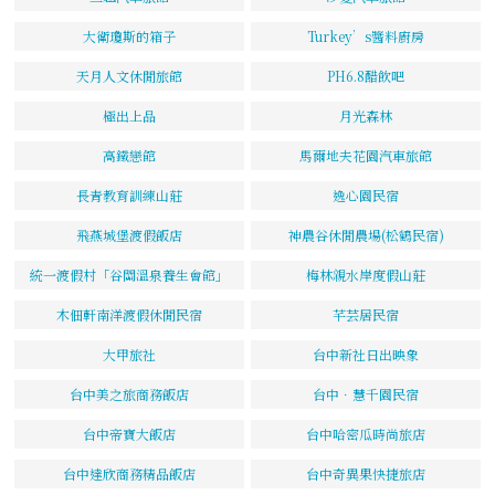
大衛瓊斯的箱子
Turkey’s醬料廚房
天月人文休閒旅館
PH6.8醋飲吧
極出上品
月光森林
高鐵戀館
馬爾地夫花園汽車旅館
長青教育訓練山莊
逸心園民宿
飛燕城堡渡假飯店
神農谷休閒農場(松鶴民宿)
統一渡假村「谷關溫泉養生會館」
梅林親水岸度假山莊
木佃軒南洋渡假休閒民宿
芊芸居民宿
大甲旅社
台中新社日出映象
台中美之旅商務飯店
台中．慧千園民宿
台中帝寶大飯店
台中哈密瓜時尚旅店
台中達欣商務精品飯店
台中奇異果快捷旅店