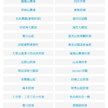
鳳凰山農場
四月芳草
吊神山農場
東勢林場
石嵙農園(東勢民宿)
香巴拉莊園
好望角大飯店
福忠大飯店
雅云山莊
星光山悅景觀民宿
武陵富野渡假村
惠來谷關溫泉會館
大雪山高濱十四合目民宿
福壽山農場住宿
出雲山民宿
山谷裡的家
明治溫泉大飯店
momo佳園
杏豐霞山莊
彩繪之丘民宿
喬木民宿
明秀山莊民宿
七分窯‧二月三日小村舍
來去新社住一晚
震川民宿
雲閒居民宿