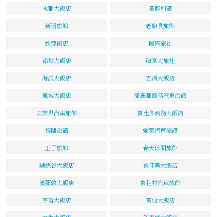
永都大飯店
富都別館
新羽旅館
老船長旅館
欣亞飯店
國際旅社
南華大飯店
龍宮大旅社
海派大飯店
五洲大飯店
鳳城大飯店
愛麗都商務汽車旅館
美樂思汽車旅館
富比多商務大飯店
黎閣旅館
愛萊汽車旅館
王子旅館
春天休閒旅館
蝴蝶谷大飯店
喜佳美大飯店
漢彌敦大飯店
杏花村汽車旅館
宇宙大飯店
富仙大飯店