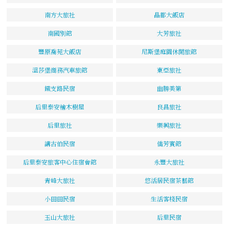
南方大旅社
晶都大飯店
南國別館
大芳旅社
豐原喬苑大飯店
尼斯堡庭園休閒旅館
溫莎堡商務汽車旅館
東亞旅社
鐵支路民宿
幽勝美第
后里泰安檜木樹屋
良昌旅社
后里旅社
樂興旅社
講古伯民宿
僑芳賓館
后里泰安旅客中心住宿會館
永豐大旅社
青峰大旅社
悠活居民宿茶藝館
小田田民宿
生活客棧民宿
玉山大旅社
后里民宿