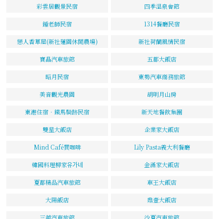
彩雲居觀景民宿
四季溫泉會館
鍾老師民宿
1314餐廳民宿
戀人香草屋(新社蓮園休閒農場)
新社荷蘭風情民宿
寶晶汽車旅館
五都大飯店
昭月民宿
東勢汽車商務旅館
美音觀光農園
胡明月山房
東港住宿‧鐵馬騎跡民宿
新天地餐飲集團
雙星大飯店
企業家大飯店
Mind Café買咖啡
Lily Pasta義大利餐廳
韓國料理柳家유가네
金滿家大飯店
夏都精品汽車旅館
車王大飯店
大陽飯店
鼎壹大飯店
三越汽車旅館
沙夏汽車旅館