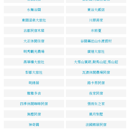
水舞谷關
東谷大飯店
東關溫泉大旅社
川原湯家
古都民宿木屋
米將夏
大正休閒住宿
谷關麗池山水渡假村
明秀觀光農場
廣達大旅社
燕華樓大旅社
大雪山賓館,鞍馬山莊,雪山莊
梨都大旅社
瓦浪休閒農場民宿
明緣居
路卡思民宿
雅雅多吉
我家民宿
四季休閒咖啡民宿
張雨生之家
無塵民宿
風月別墅
神奇園
法國鄉居民宿