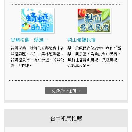
谷關松鶴‧蜻蜓…
梨山景觀民宿
谷關松鶴‧蜻蜓的家鄰近台中谷
梨山景觀民宿位於台中市和平區
關溫泉區、八仙山森林遊樂區、
梨山風景區，為合法台中民宿，
谷關溫泉街、捎來步道、谷關公
是前往福壽山農場、武陵農場、
園、谷關溫…
合歡溪步道…
更多台中住宿
arrow_right
台中租屋推薦