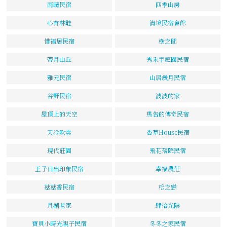
雨晴民宿
四季山房
心有林畦
清境民宿會館
惜福居民宿
樹之間
帶月山丘
秀禾宇庭園民宿
雅元民宿
山居歲月民宿
谷野民宿
波波的家
屋頂上的天空
馬告的傳奇民宿
天冷吹雲
香草House民宿
現代莊園
飛花落院民宿
王子日出印象民宿
幸福農莊
菇菇香民宿
松之戀
月湖老家
肆拾光陰
寶貝小時光親子民宿
冬冬之家民宿