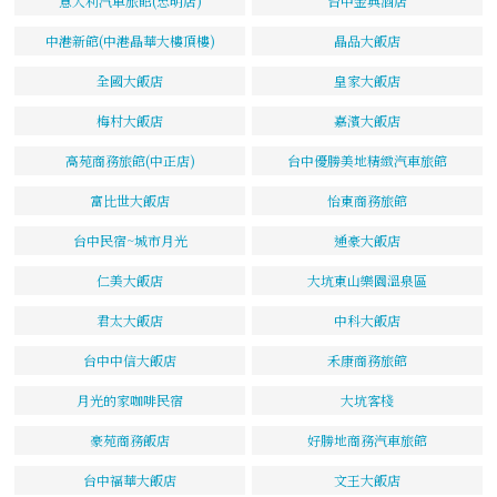
意大利汽車旅館(忠明店)
台中金典酒店
中港新館(中港晶華大樓頂樓)
晶品大飯店
全國大飯店
皇家大飯店
梅村大飯店
嘉濱大飯店
高苑商務旅館(中正店)
台中優勝美地精緻汽車旅館
富比世大飯店
怡東商務旅館
台中民宿~城市月光
通豪大飯店
仁美大飯店
大坑東山樂園溫泉區
君太大飯店
中科大飯店
台中中信大飯店
禾康商務旅館
月光的家咖啡民宿
大坑客棧
豪苑商務飯店
好勝地商務汽車旅館
台中福華大飯店
文王大飯店