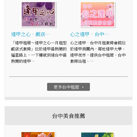
逢甲之心‧飯店…
心之逢甲‧台中…
「逢甲租屋～逢甲之心～月租型
心之逢甲‧台中月租套房會館位
飯店式套房」位於逢甲最熱鬧的
於逢甲商圈內，鄰近逢甲大學、
福星路上，一下樓就到達台中最
逢甲夜市，提供台中租屋、台中
熱鬧的逢甲…
套房出租、…
更多台中租屋
arrow_right
台中美食推薦