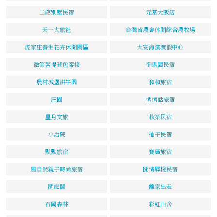
二館別墅民宿
元富大飯店
天一大旅社
台灣省農會休閒綜合農牧場
虎家庄養生花卉休閒園區
大安海濱渡假中心
微笑菩提背包客棧
御馬園民宿
農村城堡耕牛園
和和旅宿
庄園
悄悄話旅宿
星月文旅
秋築民宿
小后院
柚子民宿
默默旅宿
寶麗旅宿
風自然親子時尚旅宿
閒情驛棧民宿
閑庭閣
離家出走
石岡森林
彩虹山舍