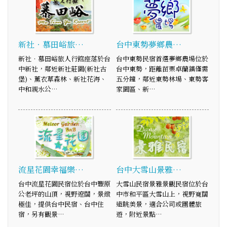
新社‧慕田峪旅…
台中東勢夢鄉農…
新社‧慕田峪旅人行館座落於台
台中東勢民宿首選夢鄉農場位於
中新社，鄰近新社莊園(新社古
台中東勢，距離苗栗卓蘭鎮僅需
堡)、薰衣草森林、新社花海、
五分鐘，鄰近東勢林場、東勢客
中和親水公…
家園區、新…
流星花園幸福樂…
台中大雪山景雅…
台中流星花園民宿位於台中豐原
大雪山民宿景雅景觀民宿位於台
公老坪的山頂，視野遼闊，景緻
中市和平區大雪山上，視野寬闊
極佳，提供台中民宿、台中住
遠眺美景，適合公司或團體旅
宿，另有觀景…
遊，附近景點…