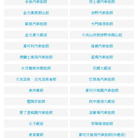
采岩汽車旅館
亞士頓汽車旅館
金元富渡假山莊
吉野汽車旅館
歐薇汽車旅館
卡門商務旅館
金元富大飯店
大坑山河戀綠野休閒山莊
富可利汽車旅館
海頓汽車旅館
佛蘭士商務汽車旅館
星瑪汽車旅館
水月雅緻休閒旅館
花園大飯店
大坑溫泉．日光溫泉會館
巴里島汽車旅館
豪洲賓館
富可汗庭園汽車旅館
聖陶莎旅館
欣中商務大飯店
愛丁堡庭園汽車旅館
溫哥華汽車旅館
太子飯店
京華商務旅館
豪客賓館
富可汗商務汽車旅館(中港店)