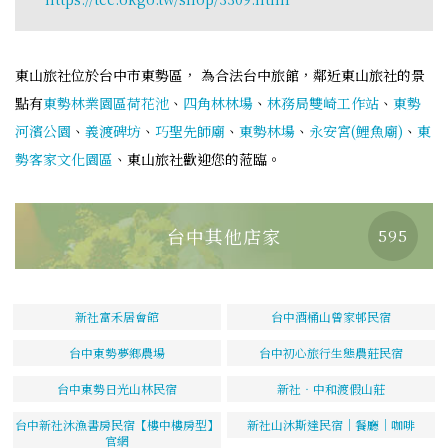
東山旅社位於台中市東勢區， 為合法台中旅館，鄰近東山旅社的景
點有
東勢林業園區荷花池
、
四角林林場
、
林務局雙崎工作站
、
東勢
河濱公園
、
義渡碑坊
、
巧聖先師廟
、
東勢林場
、
永安宮(鯉魚廟)
、
東
勢客家文化園區
、東山旅社歡迎您的蒞臨。
台中其他店家
595
新社富禾居會館
台中酒桶山曾家邨民宿
台中東勢夢鄉農場
台中初心旅行生態農莊民宿
台中東勢日光山林民宿
新社‧中和渡假山莊
台中新社沐漁書房民宿【樓中樓房型】
新社山沐斯達民宿｜餐廳｜咖啡
官網