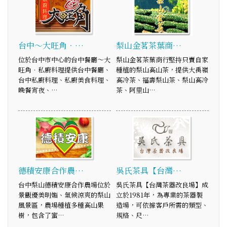
台中～大旺角．…
梨山金茗茶葉商…
位於台中市中心的台中餐廳～大
梨山金茗茶葉商行堅持只賣自家
旺角．私廚料理提供台中餐廳、
種植的梨山高山茶，提供大禹嶺
台中私廚料理、私廚美食料理、
高冷茶、福壽梨山茶、梨山高冷
晚餐宵夜、…
茶、阿里山…
德積安康合作農…
吳氏茶具【台灣…
台中梨山德積安康合作農場位於
吳氏茶具【台灣茶器改良場】成
景觀優美明媚、氣候涼爽的梨山
立於1981年，為專業的茶器製
風景區，農場種植多種高山果
造場，可依據客戶所需的類型、
樹，包含了蜜…
規格、尺…