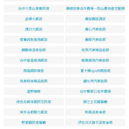
台中大雪山景雅民宿
德積安康合作農場─梨山農特產宅配網
金樺大飯店
麗加園邸酒店
漢口大飯店
麗心汽車旅館
愛麗西施商務飯店
麗緹汽車旅館
麒麟峰溫泉旅館
悅萊汽車精品旅館
台中皇星商務飯店
歐風商務汽車旅館
鼎隆國際商旅
夏卡爾spa休閒旅館
悅豪時尚精品旅館
湖水岸汽車旅館
星野咖啡
台中豐原公老坪農場
綠色走廊休閒民宅民宿
樹之王花園餐廳
神木谷假期大飯店
明高溫泉會館
野菜園民宿餐廳
伊豆日式露天溫泉會館