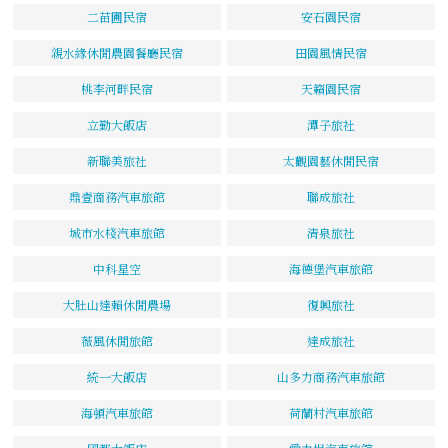
二苗圃民宿
安石園民宿
親水緣休閒農園餐廳民宿
田園風情民宿
桃李河畔民宿
天籟園民宿
立勤大飯店
潭子旅社
新聯美旅社
太觀園藝休閒民宿
鼎壹商務汽車旅館
聯成旅社
城市水棧汽車旅館
清泉旅社
中科星空
海德堡汽車旅館
大肚山達賴休閒農場
復興旅社
薇風休閒旅館
達成旅社
統一大飯店
山多力商務汽車旅館
海頓汽車旅館
荷蘭村汽車旅館