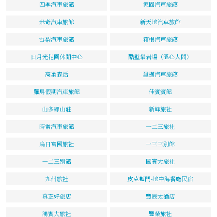
四季汽車旅館
家園汽車旅館
米奇汽車旅館
新天地汽車旅館
雪梨汽車旅館
箱根汽車旅館
日月光花園休閒中心
酷壁攀岩場（溫心人間）
高巢森活
璽邁汽車旅館
羅馬假期汽車旅館
佳賓賓館
山多綠山莊
新峰旅社
時常汽車旅館
一二三旅社
烏日富國旅社
一三三別館
一二三別館
國賓大旅社
九州旅社
皮克藍門-地中海餐廳民宿
真正好旅店
豐辰太酒店
鴻賓大旅社
豐榮旅社