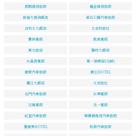
假期商務旅館
儷金商務旅館
新福大商務飯店
黃石公園汽車旅館
合利太大飯店
太吉利旅社
貴族賓館
凱豪賓館
東元旅店
聯欣大飯店
水晶宮賓館
第一俱樂部(元帥)
簡愛汽車旅館
鹿王HOTEL
鷺江大飯店
太吉旅社
名門汽車旅館
水準賓館
汶喬賓館
北一賓館
虹星汽車旅館
華爾頓商務汽車旅館
夏威夷HOTEL
崧湯汽車旅館