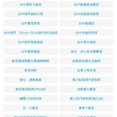
台中博奇大飯店
台中創意時尚飯店
台中逢甲碧根行館
台中拓程商務旅館
台中雅筑民宿
台中港酒店
台中逢甲‧Story+ Hotel時光對白旅棧
台中史迪奇民宿
台中逢甲黎客商旅
台中薇米商旅
台中慕戀商旅
新社．沐心泉休閒農場
東京雜貨樂園＆龍貓咖啡館
綠森林休閒生活會館
桃李河畔
后里三馬民宿
新社‧浪漫滿屋
愛之船商務汽車旅館
高苑商務旅館(中山店)
吉都韻大飯店
蝴蝶犬球球民宿
意大利汽車旅館(進化店)
全一大飯店
富帝大飯店