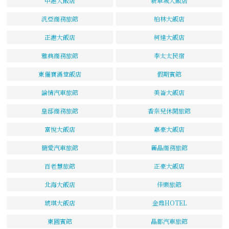
中港大飯店
新車城大飯店
汎亞商務旅館
柏林大飯店
正港大飯店
柯達大飯店
雅典商務旅館
李太太民宿
東儷寶滿堂飯店
假期賓館
論情汽車旅館
美崙大飯店
皇邸商務旅館
香奈兒休閒旅館
富悅大飯店
嘉豪大飯店
簡愛汽車旅館
麗晶商務旅館
百老慧旅館
正豪大飯店
北海大飯店
佳樂旅館
琥琪大飯店
金鼎HOTEL
東圓賓館
晶都汽車旅館