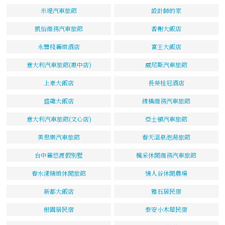
米堤汽車旅館
設計師的家
凱怡商務汽車旅館
香榭大飯店
永豐棧麗緻酒店
富王大飯店
意大利汽車旅館(惠中店)
威尼斯汽車旅館
上豪大飯店
長榮桂冠酒店
盛龍大飯店
緣橋商務汽車旅館
意大利汽車旅館(文心店)
亞士頓汽車旅館
美思樂汽車旅館
春天溫泉泡湯旅館
台中麗悠渡假別墅
楓采休閒商務汽車旅館
春水漾精緻休閒旅館
情人谷休閒農場
新都大飯店
雅石居民宿
根園居民宿
泰安小木屋民宿