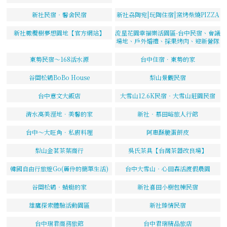
新社民宿‧馨舍民宿
新社劦陶宛|玩陶住宿|窯烤柴燒PIZZA
新社橄欖樹夢想園地【官方網站】
流星花園幸福樂活園區-台中民宿、會議
場地、戶外婚禮、採果烤肉、迎新營隊
東勢民宿～168活水源
台中住宿．東勢的家
谷關松鶴BoBo House
梨山景觀民宿
台中意文大飯店
大雪山12.6K民宿‧大雪山莊園民宿
清水高美溼地．美馨的家
新社‧慕田峪旅人行館
台中～大旺角．私廚料理
阿惠酥脆蛋餅皮
梨山金茗茶葉商行
吳氏茶具【台灣茶器改良場】
韓國自由行旅遊Go(麗伶的簡單生活)
台中大雪山‧心田森活渡假農園
谷關松鶴‧蜻蜓的家
新社喜田小樹包棟民宿
雄鷹探索體驗活動園區
新社臻情民宿
台中瑞君商務旅館
台中君瑞精品旅店