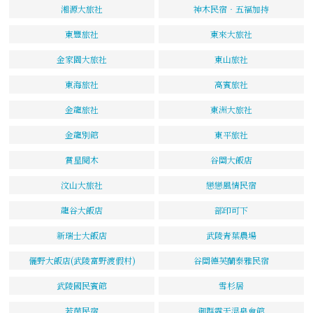
湘源大旅社
神木民宿‧五福加持
東豐旅社
東來大旅社
金家園大旅社
東山旅社
東海旅社
高賓旅社
金龍旅社
東洲大旅社
金龍別館
東平旅社
賞星閱木
谷關大飯店
汶山大旅社
戀戀風情民宿
龍谷大飯店
部印可下
新瑞士大飯店
武陵青葉農場
儷野大飯店(武陵富野渡假村)
谷關德芙蘭泰雅民宿
武陵國民賓館
雪杉居
若茵民宿
御群露天溫泉會館