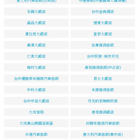
意大利汽車旅館(忠明店)
中港新館(中港晶華大樓頂樓)
全國大飯店
台中金典酒店
晶品大飯店
通豪大飯店
富比世大飯店
皇家大飯店
嘉濱大飯店
怡東商務旅館
仁美大飯店
台中民宿~城市月光
梅村大飯店
高苑商務旅館(中正店)
台中優勝美地精緻汽車旅館
君太大飯店
中科大飯店
禾康商務旅館
台中中信大飯店
月光的家咖啡民宿
大坑客棧
豪苑商務飯店
大坑東山樂園溫泉區
好勝地商務汽車旅館
米堤汽車旅館
意大利汽車旅館(惠中店)