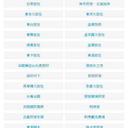
后里旅社
神木民宿‧五福加持
東來大旅社
東洲大旅社
東山旅社
金龍別館
東豐旅社
金家園大旅社
高賓旅社
金龍旅社
東平旅社
東海旅社
谷關麗池山水渡假村
張雨生之家
部印可下
若茵民宿
燕華樓大旅社
梨都大旅社
水舞谷關
戀戀風情民宿
武陵國民賓館
明緣居
古都民宿木屋
明秀觀光農場
賞星閱木
路卡思民宿