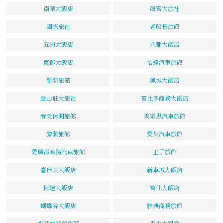
南華大飯店
龍宮大旅社
國際旅社
老船長旅館
五洲大飯店
永都大飯店
東都大飯店
怡達汽車旅館
新羽旅館
鳳城大飯店
金山莊大旅社
富比多商務大飯店
春天休閒旅館
美樂思汽車旅館
黎閣旅館
愛萊汽車旅館
愛麗都商務汽車旅館
王子旅館
喜佳美大飯店
新車城大飯店
柯達大飯店
富仙大飯店
蝴蝶谷大飯店
雅典商務旅館