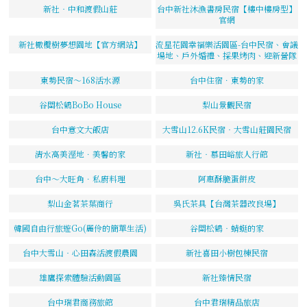
新社‧中和渡假山莊
台中新社沐漁書房民宿【樓中樓房型】
官網
新社橄欖樹夢想園地【官方網站】
流星花園幸福樂活園區-台中民宿、會議
場地、戶外婚禮、採果烤肉、迎新營隊
東勢民宿～168活水源
台中住宿．東勢的家
谷關松鶴BoBo House
梨山景觀民宿
台中意文大飯店
大雪山12.6K民宿‧大雪山莊園民宿
清水高美溼地．美馨的家
新社‧慕田峪旅人行館
台中～大旺角．私廚料理
阿惠酥脆蛋餅皮
梨山金茗茶葉商行
吳氏茶具【台灣茶器改良場】
韓國自由行旅遊Go(麗伶的簡單生活)
谷關松鶴‧蜻蜓的家
台中大雪山‧心田森活渡假農園
新社喜田小樹包棟民宿
雄鷹探索體驗活動園區
新社臻情民宿
台中瑞君商務旅館
台中君瑞精品旅店