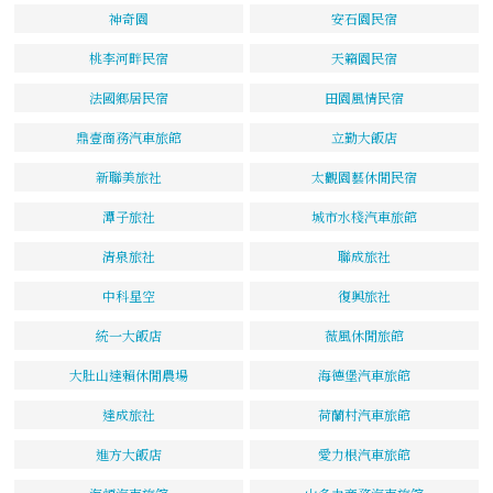
神奇園
安石園民宿
桃李河畔民宿
天籟園民宿
法國鄉居民宿
田園風情民宿
鼎壹商務汽車旅館
立勤大飯店
新聯美旅社
太觀園藝休閒民宿
潭子旅社
城市水棧汽車旅館
清泉旅社
聯成旅社
中科星空
復興旅社
統一大飯店
薇風休閒旅館
大肚山達賴休閒農場
海德堡汽車旅館
達成旅社
荷蘭村汽車旅館
進方大飯店
愛力根汽車旅館