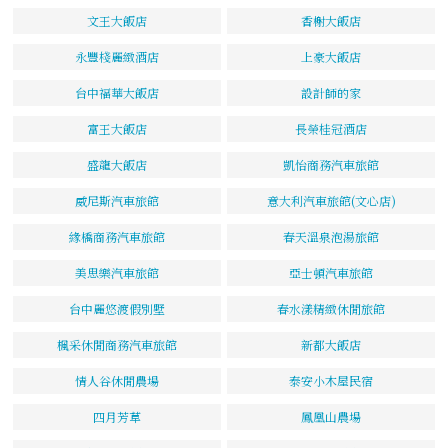
文王大飯店
香榭大飯店
永豐棧麗緻酒店
上豪大飯店
台中福華大飯店
設計師的家
富王大飯店
長榮桂冠酒店
盛龍大飯店
凱怡商務汽車旅館
威尼斯汽車旅館
意大利汽車旅館(文心店)
緣橋商務汽車旅館
春天溫泉泡湯旅館
美思樂汽車旅館
亞士頓汽車旅館
台中麗悠渡假別墅
春水漾精緻休閒旅館
楓采休閒商務汽車旅館
新都大飯店
情人谷休閒農場
泰安小木屋民宿
四月芳草
鳳凰山農場