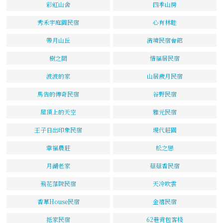
彩虹山舍
四季山房
秀禾宇庭園民宿
心有林畦
帶月山丘
清境民宿會館
樹之間
惜福居民宿
波波的家
山居歲月民宿
馬告的傳奇民宿
谷野民宿
屋頂上的天空
雅元民宿
王子日出印象民宿
現代莊園
幸福農莊
松之戀
月湖老家
菇菇香民宿
飛花落院民宿
天冷吹雲
香草House民宿
金禧民宿
抵家民宿
62巷背包客棧