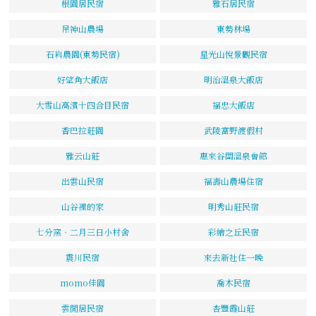
根園居民宿
雅石居民宿
吊神山農場
東勢林場
石嵙農園(東勢民宿)
星光山悅景觀民宿
好望角大飯店
明治溫泉大飯店
大雪山高濱十四合目民宿
福忠大飯店
香巴拉莊園
武陵富野渡假村
雅云山莊
惠來谷關溫泉會館
出雲山民宿
福壽山農場住宿
山谷裡的家
明秀山莊民宿
七分窯‧二月三日小村舍
彩繪之丘民宿
震川民宿
來去新社住一晚
momo佳園
喬木民宿
雲閒居民宿
杏豐霞山莊