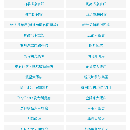
四季溫泉會館
明高溫泉會館
鍾老師民宿
1314餐廳民宿
戀人香草屋(新社蓮園休閒農場)
新社荷蘭風情民宿
寶晶汽車旅館
五都大飯店
東勢汽車商務旅館
昭月民宿
美音觀光農園
胡明月山房
東港住宿‧鐵馬騎跡民宿
企業家大飯店
雙星大飯店
新天地餐飲集團
Mind Café買咖啡
韓國料理柳家유가네
Lily Pasta義大利餐廳
金滿家大飯店
夏都精品汽車旅館
車王大飯店
大陽飯店
鼎壹大飯店
天月人文休閒旅館
大衛瓊斯的箱子