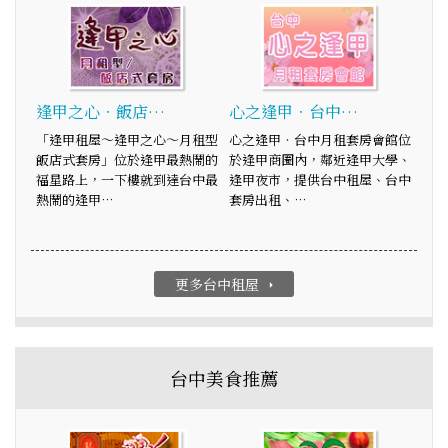
逢甲之心‧飯店…
心之逢甲‧台中…
「逢甲租屋～逢甲之心～月租型
心之逢甲‧台中月租套房會館位
飯店式套房」位於逢甲最熱鬧的
於逢甲商圈內，鄰近逢甲大學、
福星路上，一下樓就到達台中最
逢甲夜市，提供台中租屋、台中
熱鬧的逢甲…
套房出租、…
更多台中租屋
arrow_right
台中美食推薦