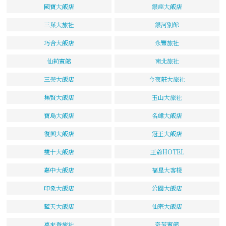
國寶大飯店
銀座大飯店
三葉大旅社
銀河別館
巧合大飯店
永豐旅社
仙莉賓館
南北旅社
三榮大飯店
今夜莊大旅社
集賢大飯店
玉山大旅社
寶島大飯店
名峮大飯店
復興大飯店
冠王大飯店
雙十大飯店
王爺HOTEL
嘉中大飯店
福星大客棧
印象大飯店
公園大飯店
藍天大飯店
仙宗大飯店
喜來登旅社
奇芳賓館