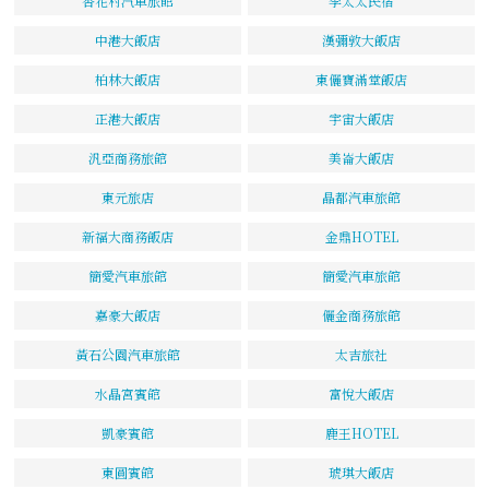
杏花村汽車旅館
李太太民宿
中港大飯店
漢彌敦大飯店
柏林大飯店
東儷寶滿堂飯店
正港大飯店
宇宙大飯店
汎亞商務旅館
美崙大飯店
東元旅店
晶都汽車旅館
新福大商務飯店
金鼎HOTEL
簡愛汽車旅館
簡愛汽車旅館
嘉豪大飯店
儷金商務旅館
黃石公園汽車旅館
太吉旅社
水晶宮賓館
富悅大飯店
凱豪賓館
鹿王HOTEL
東圓賓館
琥琪大飯店