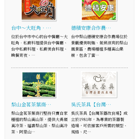
台中～大旺角．…
德積安康合作農…
位於台中市中心的台中餐廳～大
台中梨山德積安康合作農場位於
旺角．私廚料理提供台中餐廳、
景觀優美明媚、氣候涼爽的梨山
台中私廚料理、私廚美食料理、
風景區，農場種植多種高山果
晚餐宵夜、…
樹，包含了蜜…
梨山金茗茶葉商…
吳氏茶具【台灣…
梨山金茗茶葉商行堅持只賣自家
吳氏茶具【台灣茶器改良場】成
種植的梨山高山茶，提供大禹嶺
立於1981年，為專業的茶器製
高冷茶、福壽梨山茶、梨山高冷
造場，可依據客戶所需的類型、
茶、阿里山…
規格、尺…