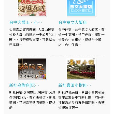
台中大雪山‧心…
台中意文大飯店
心田森活渡假農園 : 大雪山民宿
台中住宿‧台中意文大飯店，鄰
位於大雪山海拔約一千公尺的山
近一中商圈、逢甲夜市、精明一
腰上，視野極致寬廣，可眺望大
街及台中火車站，提供台中飯
甲溪與…
店、台中住宿…
新社劦陶宛|玩…
新社喜田小樹包…
新社民宿·劦陶宛|玩陶住宿|窯烤
新社包棟民宿‧喜田小樹包棟民
柴燒PIZZA，鄰近香菇街、新社
宿座落於台中市新社區，前往新
莊園、花海區等熱門景點，提供
社花海約步行五分鐘距離，香菇
新…
街體驗採菇…