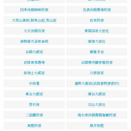
四季休閒咖啡民宿
瓦浪休閒農場民宿
大雪山賓館,鞍馬山莊,雪山莊
我家民宿
大正休閒住宿
東關溫泉大旅社
御群露天溫泉會館
廣達大旅社
谷關大飯店
雅雅多吉
武陵青葉農場
谷關德芙蘭泰雅民宿
新瑞士大飯店
川原湯家
米將夏
儷野大飯店(武陵富野渡假村)
東谷大飯店
龍谷大飯店
雪杉居
汶山大旅社
二苗圃民宿
親水緣休閒農園餐廳民宿
無塵民宿
風月別墅