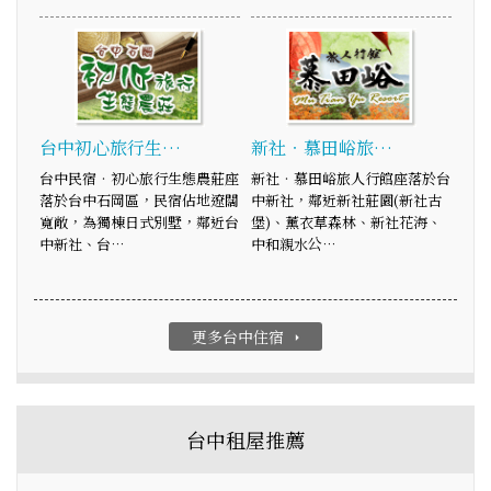
台中初心旅行生…
新社‧慕田峪旅…
台中民宿‧初心旅行生態農莊座
新社‧慕田峪旅人行館座落於台
落於台中石岡區，民宿佔地遼闊
中新社，鄰近新社莊園(新社古
寬敞，為獨棟日式別墅，鄰近台
堡)、薰衣草森林、新社花海、
中新社、台…
中和親水公…
更多台中住宿
arrow_right
台中租屋推薦