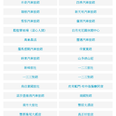
米奇汽車旅館
四季汽車旅館
箱根汽車旅館
新天地汽車旅館
雪梨汽車旅館
儷京汽車旅館
酷壁攀岩場（溫心人間）
日月光花園休閒中心
高巢森活
璽邁汽車旅館
羅馬假期汽車旅館
佳賓賓館
時常汽車旅館
山多綠山莊
新峰旅社
一二三旅社
一三三別館
一二三別館
烏日富國旅社
皮克藍門-地中海餐廳民宿
溫莎堡商務汽車旅館
南國別館
南方大旅社
豐辰太酒店
豐原喬苑大飯店
真正好旅店