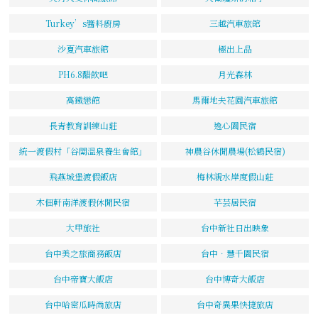
Turkey’s醬料廚房
三越汽車旅館
沙夏汽車旅館
極出上品
PH6.8醋飲吧
月光森林
高鐵戀館
馬爾地夫花園汽車旅館
長青教育訓練山莊
逸心園民宿
統一渡假村「谷關溫泉養生會館」
神農谷休閒農場(松鶴民宿)
飛燕城堡渡假飯店
梅林親水岸度假山莊
木佃軒南洋渡假休閒民宿
芊芸居民宿
大甲旅社
台中新社日出映象
台中美之旅商務飯店
台中．慧千園民宿
台中帝寶大飯店
台中博奇大飯店
台中哈密瓜時尚旅店
台中奇異果快捷旅店