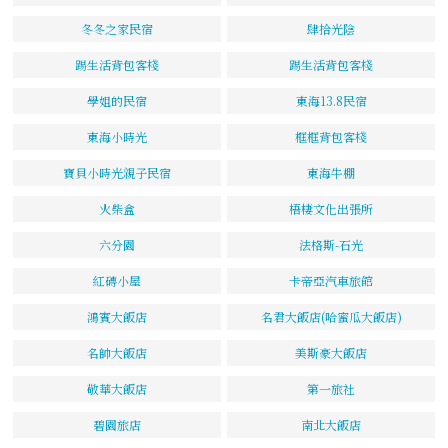
冬冬之家民宿
肆拾光陰
踢生活背包客棧
踢生活背包客棧
學姐的民宿
東海13.8民宿
東海小時光
框框背包客棧
寶貝小時光親子民宿
東海牛棚
火柴盒
梧棲文化出張所
六分園
法格斯-石光
紅磚小屋
卡帝亞汽車旅館
鴻賓大飯店
名君大飯店(哈蜜瓜大飯店)
名帥大飯店
美斯豪大飯店
敬華大飯店
第一旅社
碧園旅店
南北大飯店