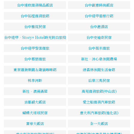
台中達欣商務精品飯店
台中創意時尚飯店
台中拓程商務旅館
台中逢甲碧根行館
台中雅筑民宿
台中港酒店
台中逢甲‧Story+ Hotel時光對白旅棧
台中史迪奇民宿
台中逢甲黎客商旅
台中薇米商旅
台中慕戀商旅
新社．沐心泉休閒農場
東京雜貨樂園＆龍貓咖啡館
綠森林休閒生活會館
桃李河畔
后里三馬民宿
新社‧浪漫滿屋
高苑商務旅館(中山店)
吉都韻大飯店
愛之船商務汽車旅館
蝴蝶犬球球民宿
意大利汽車旅館(進化店)
富帝大飯店
全一大飯店