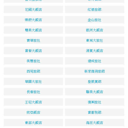
花國大飯店
紅娘旅館
樂府大飯店
金山旅社
雙美大飯店
銀河大飯店
寶華旅社
東城大旅社
富春大飯店
鴻賓大飯店
美豐旅社
建成旅社
西苑旅館
新家商務旅館
華園大旅社
皇凱賓館
長春旅社
聯美大飯店
王冠大飯店
復興旅社
欣亞飯店
富都別館
東部大飯店
海派大飯店