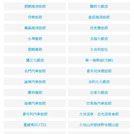
假期商務旅館
聯欣大飯店
佳樂旅館
皇邸商務旅館
麗晶商務旅館
百老慧旅館
水準賓館
北海大飯店
假期賓館
太吉利旅社
鷺江大飯店
第一俱樂部(元帥)
名門汽車旅館
香奈兒休閒旅館
論情汽車旅館
合利太大飯店
貴族賓館
正豪大飯店
海頓汽車旅館
巴里島汽車旅館
富可利汽車旅館
大坑溫泉．日光溫泉會館
夏威夷HOTEL
大坑山河戀綠野休閒山莊