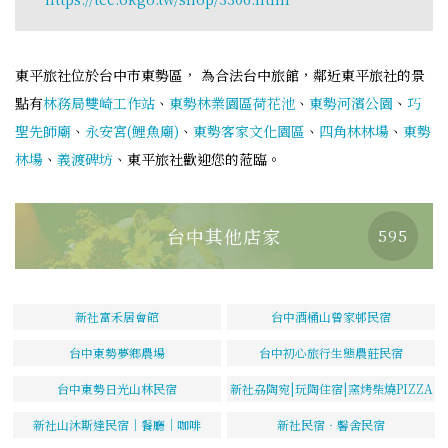
東平旅社位於台中市東勢區， 為合法台中旅館，鄰近東平旅社的景
點有
林務局雙崎工作站
、
東勢林業園區荷花池
、
東勢河濱公園
、
巧
聖先師廟
、
永安宮(鯉魚廟)
、
東勢客家文化園區
、
四角林林場
、
東勢
林場
、
義渡碑坊
、東平旅社歡迎您的蒞臨。
台中其他店家
595
新社富禾居會館
台中酒桶山曾家邨民宿
台中東勢夢鄉農場
台中初心旅行生態農莊民宿
台中東勢日光山林民宿
新社劦陶宛|玩陶住宿|窯烤柴燒PIZZA
新社山沐斯達民宿｜餐廳｜咖啡
新社民宿‧馨舍民宿