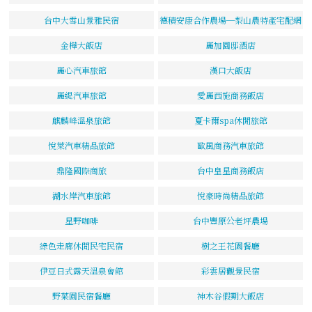
台中大雪山景雅民宿
德積安康合作農場─梨山農特產宅配網
金樺大飯店
麗加園邸酒店
麗心汽車旅館
漢口大飯店
麗緹汽車旅館
愛麗西施商務飯店
麒麟峰溫泉旅館
夏卡爾spa休閒旅館
悅萊汽車精品旅館
歐風商務汽車旅館
鼎隆國際商旅
台中皇星商務飯店
湖水岸汽車旅館
悅豪時尚精品旅館
星野咖啡
台中豐原公老坪農場
綠色走廊休閒民宅民宿
樹之王花園餐廳
伊豆日式露天溫泉會館
彩雲居觀景民宿
野菜園民宿餐廳
神木谷假期大飯店