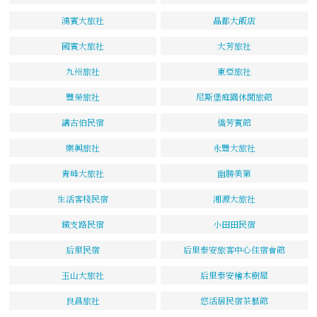
鴻賓大旅社
晶都大飯店
國賓大旅社
大芳旅社
九州旅社
東亞旅社
豐榮旅社
尼斯堡庭園休閒旅館
講古伯民宿
僑芳賓館
樂興旅社
永豐大旅社
青峰大旅社
幽勝美第
生活客棧民宿
湘源大旅社
鐵支路民宿
小田田民宿
后里民宿
后里泰安旅客中心住宿會館
玉山大旅社
后里泰安檜木樹屋
良昌旅社
悠活居民宿茶藝館