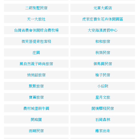
二館別墅民宿
元富大飯店
天一大旅社
虎家庄養生花卉休閒園區
台灣省農會休閒綜合農牧場
大安海濱渡假中心
微笑菩提背包客棧
和和旅宿
庄園
秋築民宿
風自然親子時尚旅宿
御馬園民宿
悄悄話旅宿
柚子民宿
默默旅宿
小后院
寶麗旅宿
星月文旅
農村城堡耕牛園
閒情驛棧民宿
閑庭閣
石岡森林
雨晴民宿
離家出走