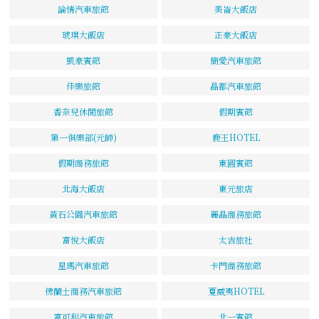
論情汽車旅館
美崙大飯店
琥琪大飯店
正豪大飯店
凱豪賓館
簡愛汽車旅館
佳樂旅館
晶都汽車旅館
香奈兒休閒旅館
假期賓館
第一俱樂部(元帥)
鹿王HOTEL
假期商務旅館
東圓賓館
北海大飯店
東元旅店
黃石公園汽車旅館
麗晶商務旅館
富悅大飯店
太吉旅社
星瑪汽車旅館
卡門商務旅館
佛蘭士商務汽車旅館
夏威夷HOTEL
富可利汽車旅館
北一賓館