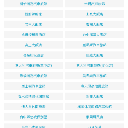
凱怡商務汽車旅館
米堤汽車旅館
設計師的家
上豪大飯店
文王大飯店
香榭大飯店
永豐棧麗緻酒店
台中福華大飯店
富王大飯店
威尼斯汽車旅館
長榮桂冠酒店
盛龍大飯店
意大利汽車旅館(惠中店)
意大利汽車旅館(文心店)
緣橋商務汽車旅館
美思樂汽車旅館
亞士頓汽車旅館
春天溫泉泡湯旅館
春水漾精緻休閒旅館
新都大飯店
情人谷休閒農場
楓采休閒商務汽車旅館
台中麗悠渡假別墅
根園居民宿
泰安小木屋民宿
四月芳草