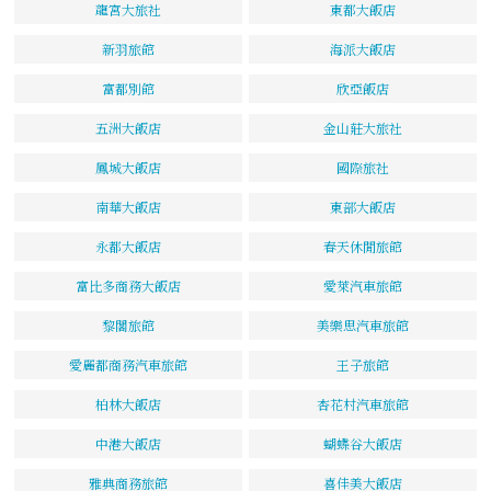
龍宮大旅社
東都大飯店
新羽旅館
海派大飯店
富都別館
欣亞飯店
五洲大飯店
金山莊大旅社
鳳城大飯店
國際旅社
南華大飯店
東部大飯店
永都大飯店
春天休閒旅館
富比多商務大飯店
愛萊汽車旅館
黎閣旅館
美樂思汽車旅館
愛麗都商務汽車旅館
王子旅館
柏林大飯店
杏花村汽車旅館
中港大飯店
蝴蝶谷大飯店
雅典商務旅館
喜佳美大飯店