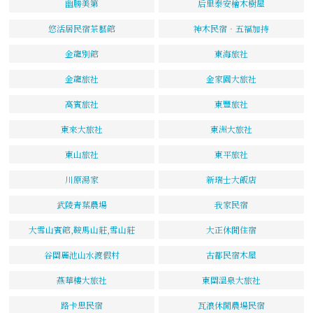
幽勝美第
后里泰安檜木樹屋
悠活居民宿茶藝館
神木民宿‧五福加持
金龍別館
東海旅社
金龍旅社
金家園大旅社
高賓旅社
東豐旅社
東來大旅社
東洲大旅社
東山旅社
東平旅社
川原湯家
新瑞士大飯店
武陵青葉農場
我家民宿
大雪山賓館,鞍馬山莊,雪山莊
大正休閒住宿
谷關麗池山水渡假村
古都民宿木屋
燕華樓大旅社
東關溫泉大旅社
路卡思民宿
瓦浪休閒農場民宿