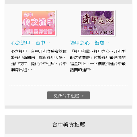
心之逢甲‧台中…
逢甲之心‧飯店…
心之逢甲‧台中月租套房會館位
「逢甲租屋～逢甲之心～月租型
於逢甲商圈內，鄰近逢甲大學、
飯店式套房」位於逢甲最熱鬧的
逢甲夜市，提供台中租屋、台中
福星路上，一下樓就到達台中最
套房出租、…
熱鬧的逢甲…
更多台中租屋
arrow_right
台中美食推薦