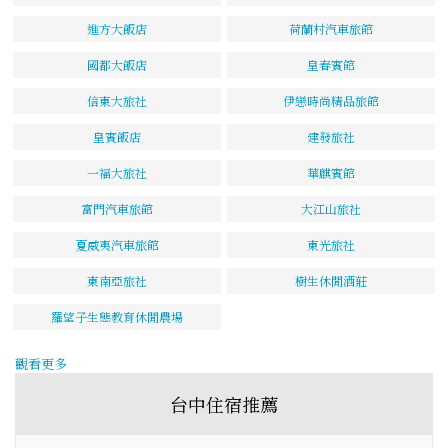
進方大飯店
荷蘭村汽車旅館
國都大飯店
皇春賓館
信東大旅社
伊戀時尚精品旅館
皇賓飯店
建發旅社
一福大旅社
華麒賓館
富門汽車旅館
大江山旅社
夏威夷汽車旅館
東光旅社
東南亞旅社
樹生休閒酒莊
羅望子生態教育休閒農場
觀看更多
台中住宿推薦