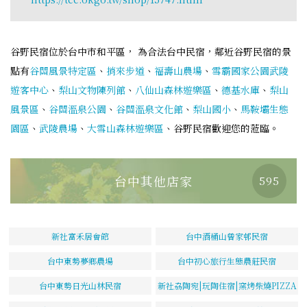
谷野民宿位於台中市和平區， 為合法台中民宿，鄰近谷野民宿的景
點有
谷關風景特定區
、
捎來步道
、
福壽山農場
、
雪霸國家公園武陵
遊客中心
、
梨山文物陳列館
、
八仙山森林遊樂區
、
德基水庫
、
梨山
風景區
、
谷關溫泉公園
、
谷關溫泉文化館
、
梨山國小
、
馬鞍壩生態
園區
、
武陵農場
、
大雪山森林遊樂區
、谷野民宿歡迎您的蒞臨。
台中其他店家
595
新社富禾居會館
台中酒桶山曾家邨民宿
台中東勢夢鄉農場
台中初心旅行生態農莊民宿
台中東勢日光山林民宿
新社劦陶宛|玩陶住宿|窯烤柴燒PIZZA