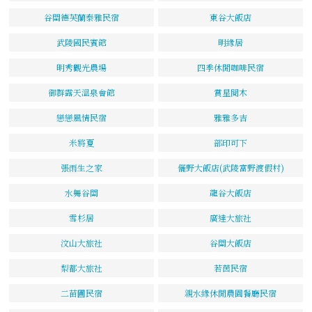
谷關德芙蘭泰雅民宿
東谷大飯店
武陵國民賓館
明緣居
明秀觀光農場
四季休閒咖啡民宿
御群露天溫泉會館
賞星閱木
戀戀風情民宿
雅雅多吉
米將夏
部印可下
張雨生之家
儷野大飯店(武陵富野渡假村)
水舞谷關
龍谷大飯店
雪杉居
廣達大旅社
汶山大旅社
谷關大飯店
梨都大旅社
若茵民宿
二苗圃民宿
親水緣休閒農園餐廳民宿