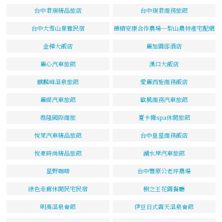
台中君瑞精品旅店
台中瑞君商務旅館
台中大雪山景雅民宿
德積安康合作農場─梨山農特產宅配網
金樺大飯店
麗加園邸酒店
麗心汽車旅館
漢口大飯店
麒麟峰溫泉旅館
愛麗西施商務飯店
麗緹汽車旅館
歐風商務汽車旅館
鼎隆國際商旅
夏卡爾spa休閒旅館
悅萊汽車精品旅館
台中皇星商務飯店
悅豪時尚精品旅館
湖水岸汽車旅館
星野咖啡
台中豐原公老坪農場
綠色走廊休閒民宅民宿
樹之王花園餐廳
明高溫泉會館
伊豆日式露天溫泉會館