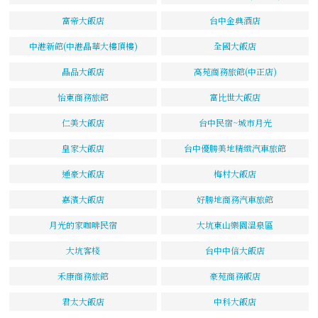
富帝大飯店
台中金典酒店
中港新館(中港晶華大樓頂樓)
全國大飯店
晶品大飯店
高苑商務旅館(中正店)
怡東商務旅館
富比世大飯店
仁美大飯店
台中民宿~城市月光
皇家大飯店
台中優勝美地精緻汽車旅館
通豪大飯店
梅村大飯店
嘉濱大飯店
好勝地商務汽車旅館
月光的家咖啡民宿
大坑東山樂園溫泉區
大坑客棧
台中中信大飯店
禾康商務旅館
豪苑商務飯店
君太大飯店
中科大飯店