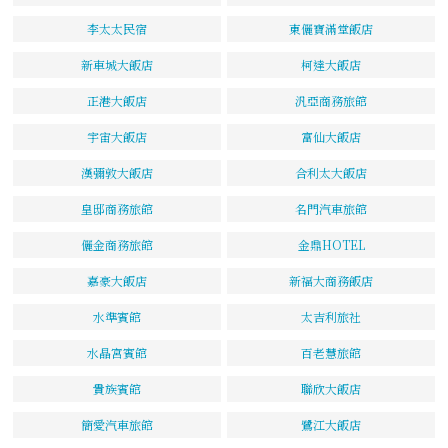
李太太民宿
東儷寶滿堂飯店
新車城大飯店
柯達大飯店
正港大飯店
汎亞商務旅館
宇宙大飯店
富仙大飯店
漢彌敦大飯店
合利太大飯店
皇邸商務旅館
名門汽車旅館
儷金商務旅館
金鼎HOTEL
嘉豪大飯店
新福大商務飯店
水準賓館
太吉利旅社
水晶宮賓館
百老慧旅館
貴族賓館
聯欣大飯店
簡愛汽車旅館
鷺江大飯店