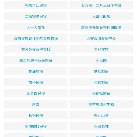
彩繪之丘民宿
七分窯‧二月三日小村舍
二館別墅民宿
元富大飯店
天一大旅社
虎家庄養生花卉休閒園區
台灣省農會休閒綜合農牧場
大安海濱渡假中心
微笑菩提背包客棧
星月文旅
風自然親子時尚旅宿
小后院
寶麗旅宿
默默旅宿
柚子民宿
和和旅宿
御馬園民宿
悄悄話旅宿
庄園
農村城堡耕牛園
秋築民宿
彩虹山舍
閒情驛棧民宿
石岡森林