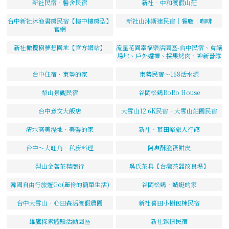
新社民宿‧馨舍民宿
新社‧中和渡假山莊
台中新社沐漁書房民宿【樓中樓房型】
新社山沐斯達民宿｜餐廳｜咖啡
官網
新社橄欖樹夢想園地【官方網站】
流星花園幸福樂活園區-台中民宿、會議
場地、戶外婚禮、採果烤肉、迎新營隊
台中住宿．東勢的家
東勢民宿～168活水源
梨山景觀民宿
谷關松鶴BoBo House
台中意文大飯店
大雪山12.6K民宿‧大雪山莊園民宿
清水高美溼地．美馨的家
新社‧慕田峪旅人行館
台中～大旺角．私廚料理
阿惠酥脆蛋餅皮
梨山金茗茶葉商行
吳氏茶具【台灣茶器改良場】
韓國自由行旅遊Go(麗伶的簡單生活)
谷關松鶴‧蜻蜓的家
台中大雪山‧心田森活渡假農園
新社喜田小樹包棟民宿
雄鷹探索體驗活動園區
新社臻情民宿