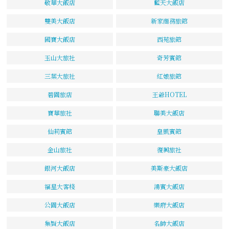
敬華大飯店
藍天大飯店
雙美大飯店
新家商務旅館
國寶大飯店
西苑旅館
玉山大旅社
奇芳賓館
三葉大旅社
紅娘旅館
碧園旅店
王爺HOTEL
寶華旅社
聯美大飯店
仙莉賓館
皇凱賓館
金山旅社
復興旅社
銀河大飯店
美斯豪大飯店
福星大客棧
鴻賓大飯店
公園大飯店
樂府大飯店
集賢大飯店
名帥大飯店