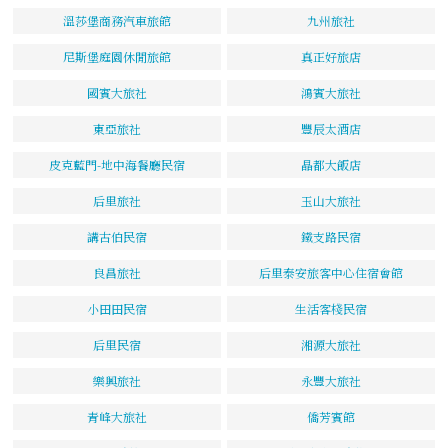
溫莎堡商務汽車旅館
九州旅社
尼斯堡庭園休閒旅館
真正好旅店
國賓大旅社
鴻賓大旅社
東亞旅社
豐辰太酒店
皮克藍門-地中海餐廳民宿
晶都大飯店
后里旅社
玉山大旅社
講古伯民宿
鐵支路民宿
良昌旅社
后里泰安旅客中心住宿會館
小田田民宿
生活客棧民宿
后里民宿
湘源大旅社
樂興旅社
永豐大旅社
青峰大旅社
僑芳賓館