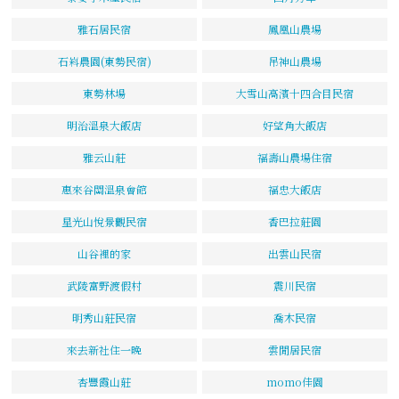
雅石居民宿
鳳凰山農場
石嵙農園(東勢民宿)
吊神山農場
東勢林場
大雪山高濱十四合目民宿
明治溫泉大飯店
好望角大飯店
雅云山莊
福壽山農場住宿
惠來谷關溫泉會館
福忠大飯店
星光山悅景觀民宿
香巴拉莊園
山谷裡的家
出雲山民宿
武陵富野渡假村
震川民宿
明秀山莊民宿
喬木民宿
來去新社住一晚
雲閒居民宿
杏豐霞山莊
momo佳園