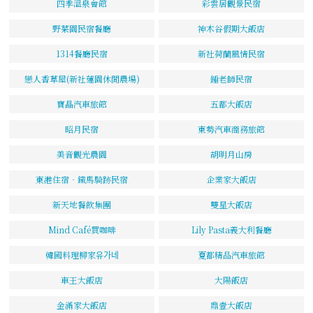
四季溫泉會館
彩雲居觀景民宿
野菜園民宿餐廳
神木谷假期大飯店
1314餐廳民宿
新社荷蘭風情民宿
戀人香草屋(新社蓮園休閒農場)
鍾老師民宿
寶晶汽車旅館
五都大飯店
昭月民宿
東勢汽車商務旅館
美音觀光農園
胡明月山房
東港住宿‧鐵馬騎跡民宿
企業家大飯店
新天地餐飲集團
雙星大飯店
Mind Café買咖啡
Lily Pasta義大利餐廳
韓國料理柳家유가네
夏都精品汽車旅館
車王大飯店
大陽飯店
金滿家大飯店
鼎壹大飯店