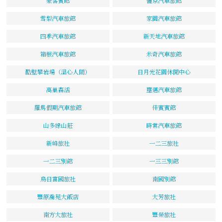
豪客賓館
儷京汽車旅館
雪梨汽車旅館
家園汽車旅館
四季汽車旅館
新天地汽車旅館
箱根汽車旅館
米奇汽車旅館
酷壁攀岩場（溫心人間）
日月光花園休閒中心
高巢森活
璽邁汽車旅館
羅馬假期汽車旅館
佳賓賓館
山多綠山莊
時常汽車旅館
新峰旅社
一二三旅社
一二三別館
一三三別館
烏日富國旅社
南國別館
豐原喬苑大飯店
大芳旅社
南方大旅社
豐榮旅社