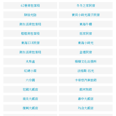
62巷背包客棧
冬冬之家民宿
肆拾光陰
寶貝小時光親子民宿
踢生活背包客棧
東海牛棚
框框背包客棧
抵家民宿
東海13.8民宿
東海小時光
踢生活背包客棧
金禧民宿
火柴盒
梧棲文化出張所
紅磚小屋
法格斯-石光
六分園
卡帝亞汽車旅館
花國大飯店
銀河別館
南北大飯店
嘉中大飯店
復興大飯店
巧合大飯店