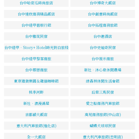
台中哈密瓜時尚旅店
台中博奇大飯店
台中達欣商務精品飯店
台中創意時尚飯店
台中逢甲碧根行館
台中拓程商務旅館
台中雅筑民宿
台中港酒店
台中逢甲‧Story+ Hotel時光對白旅棧
台中史迪奇民宿
台中逢甲黎客商旅
台中薇米商旅
台中慕戀商旅
新社．沐心泉休閒農場
東京雜貨樂園＆龍貓咖啡館
綠森林休閒生活會館
桃李河畔
后里三馬民宿
新社‧浪漫滿屋
愛之船商務汽車旅館
吉都韻大飯店
高苑商務旅館(中山店)
意大利汽車旅館(進化店)
蝴蝶犬球球民宿
全一大飯店
意大利汽車旅館(忠明店)