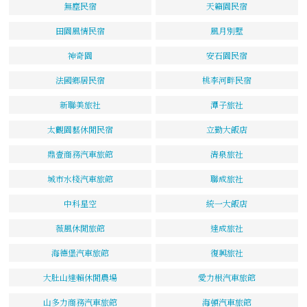
無塵民宿
天籟園民宿
田園風情民宿
風月別墅
神奇園
安石園民宿
法國鄉居民宿
桃李河畔民宿
新聯美旅社
潭子旅社
太觀園藝休閒民宿
立勤大飯店
鼎壹商務汽車旅館
清泉旅社
城市水棧汽車旅館
聯成旅社
中科星空
統一大飯店
薇風休閒旅館
達成旅社
海德堡汽車旅館
復興旅社
大肚山達賴休閒農場
愛力根汽車旅館
山多力商務汽車旅館
海頓汽車旅館