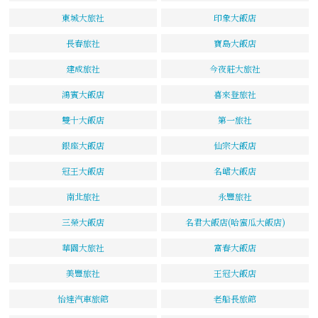
東城大旅社
印象大飯店
長春旅社
寶島大飯店
建成旅社
今夜莊大旅社
鴻賓大飯店
喜來登旅社
雙十大飯店
第一旅社
銀座大飯店
仙宗大飯店
冠王大飯店
名峮大飯店
南北旅社
永豐旅社
三榮大飯店
名君大飯店(哈蜜瓜大飯店)
華園大旅社
富春大飯店
美豐旅社
王冠大飯店
怡達汽車旅館
老船長旅館