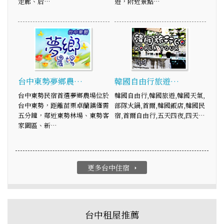
走廊、后…
遊，附近景點…
台中東勢夢鄉農…
韓國自由行旅遊…
台中東勢民宿首選夢鄉農場位於
韓國自由行,韓國旅遊,韓國天氣,
台中東勢，距離苗栗卓蘭鎮僅需
部隊火鍋,首爾,韓國飯店,韓國民
五分鐘，鄰近東勢林場、東勢客
宿,首爾自由行,五天四夜,四天…
家園區、新…
更多台中住宿
arrow_right
台中租屋推薦