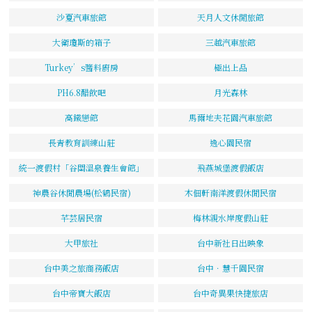
沙夏汽車旅館
天月人文休閒旅館
大衛瓊斯的箱子
三越汽車旅館
Turkey’s醬料廚房
極出上品
PH6.8醋飲吧
月光森林
高鐵戀館
馬爾地夫花園汽車旅館
長青教育訓練山莊
逸心園民宿
統一渡假村「谷關溫泉養生會館」
飛燕城堡渡假飯店
神農谷休閒農場(松鶴民宿)
木佃軒南洋渡假休閒民宿
芊芸居民宿
梅林親水岸度假山莊
大甲旅社
台中新社日出映象
台中美之旅商務飯店
台中．慧千園民宿
台中帝寶大飯店
台中奇異果快捷旅店