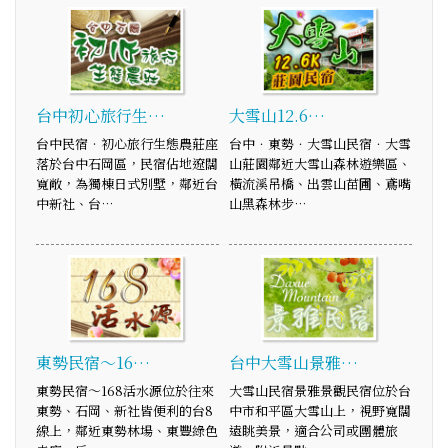
台中初心旅行生…
大雪山12.6…
台中民宿‧初心旅行生態農莊座
台中．東勢．大雪山民宿．大雪
落於台中石岡區，民宿佔地遼闊
山莊園鄰近大雪山森林遊樂區、
寬敞，為獨棟日式別墅，鄰近台
橫流溪吊橋、出雲山苗圃、鳶嘴
中新社、台…
山黑森林步…
東勢民宿～16…
台中大雪山景雅…
東勢民宿～168活水源位於往來
大雪山民宿景雅景觀民宿位於台
東勢、石岡、新社皆便利的台8
中市和平區大雪山上，視野寬闊
線上，鄰近東勢林場、東豐綠色
遠眺美景，適合公司或團體旅