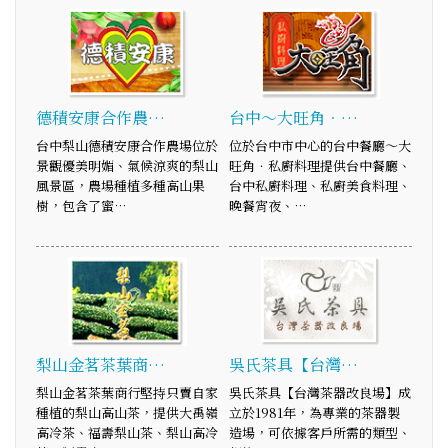
德積安康合作農…
台中～大旺角．…
台中梨山德積安康合作農場位於
位於台中市中心的台中餐廳～大
景觀優美明媚、氣候涼爽的梨山
旺角．私廚料理提供台中餐廳、
風景區，農場種植多種高山果
台中私廚料理、私廚美食料理、
樹，包含了蜜…
晚餐宵夜、…
梨山金茗茶葉商…
吳氏茶具【台灣…
梨山金茗茶葉商行堅持只賣自家
吳氏茶具【台灣茶器改良場】成
種植的梨山高山茶，提供大禹嶺
立於1981年，為專業的茶器製
高冷茶、福壽梨山茶、梨山高冷
造場，可依據客戶所需的類型、