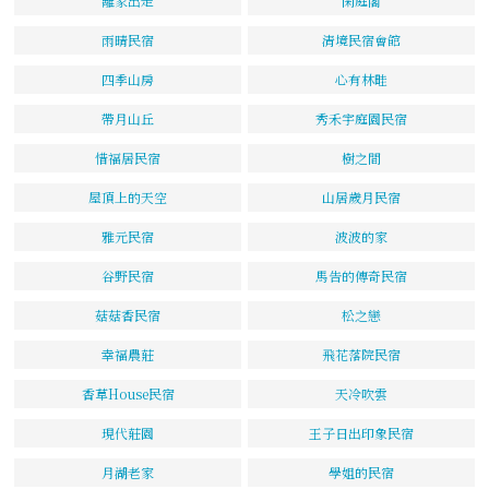
離家出走
閑庭閣
雨晴民宿
清境民宿會館
四季山房
心有林畦
帶月山丘
秀禾宇庭園民宿
惜福居民宿
樹之間
屋頂上的天空
山居歲月民宿
雅元民宿
波波的家
谷野民宿
馬告的傳奇民宿
菇菇香民宿
松之戀
幸福農莊
飛花落院民宿
香草House民宿
天冷吹雲
現代莊園
王子日出印象民宿
月湖老家
學姐的民宿