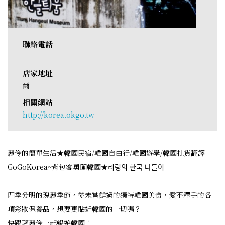
聯絡電話
店家地址
爾
相關網站
http://korea.okgo.tw
麗伶的簡單生活★韓國民宿/韓國自由行/韓國遊學/韓國批貨翻譯
GoGoKorea~背包客勇闖韓國★리링의 한국 나들이
四季分明的瑰麗季節，從未嘗鮮過的獨特韓國美食，愛不釋手的各
項彩妝保養品，想要更貼近韓國的一切嗎？
快跟著麗伶一起暢遊韓國！