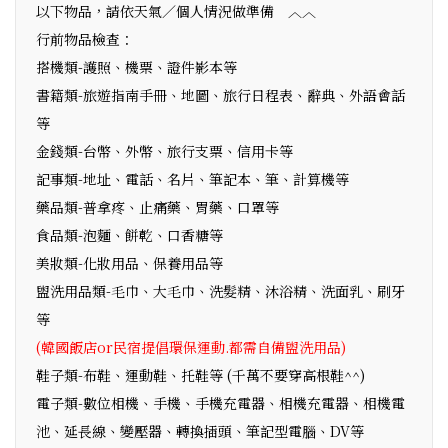
以下物品，請依天氣／個人情況做準備 ︿︿
行前物品檢查：
搭機類-護照、機票、證件影本等
書籍類-旅遊指南手冊、地圖、旅行日程表、辭典、外語會話
等
金錢類-台幣、外幣、旅行支票、信用卡等
記事類-地址、電話、名片、筆記本、筆、計算機等
藥品類-普拿疼、止痛藥、胃藥、口罩等
食品類-泡麵、餅乾、口香糖等
美妝類-化妝用品、保養用品等
盥洗用品類-毛巾、大毛巾、洗髮精、沐浴精、洗面乳、刷牙
等
(韓國飯店or民宿提倡環保運動.都需自備盥洗用品)
鞋子類-布鞋、運動鞋、托鞋等 (千萬不要穿高根鞋^^)
電子類-數位相機、手機、手機充電器、相機充電器、相機電
池、延長線、變壓器、轉換插頭、筆記型電腦、DV等