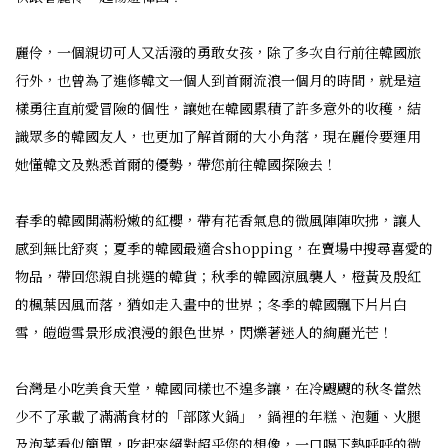
麗伶，一個親切可人又活潑的勇敢女孩，除了多次自行前往韓國旅
行外，也曾為了進修韓文一個人到首爾流浪一個月的時間，就是這
樣勇往直前愛冒險的個性，讓她在韓國累積了許多意外的收穫，結
識眾多的韓國友人，也更加了解首爾的大小角落，現在麗伶要運用
她懂韓文及熟悉首爾的優勢，帶您前往韓國探險去！
春季的韓國開滿粉嫩的紅櫻，帶有花香氣息的微風陣陣吹拂，讓人
感到無比舒爽；夏季的韓國最適合shopping，在賣場中搜尋喜愛的
物品，帶回您親自挑選的韓貨；秋季的韓國涼風襲人，橙黃及殷紅
的楓葉因風而落，猶如走入畫中的世界；冬季的韓國飄下片片白
雪，皚皚雪景形成浪漫的銀色世界，閃爍著迷人的絢麗光芒！
台灣是小吃美食天堂，韓國同樣也不遑多讓，在冷颼颼的秋冬當然
少不了承載了滿滿食材的「部隊火鍋」，鍋裡的年糕、泡麵、火腿
及泡菜看似簡單，吃起來絕對超乎您的想像，一口喝下熱呼呼的微