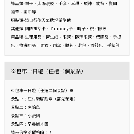
飾品類-帽子、太陽眼鏡、手套、耳環、項鍊、戒指、髮圈、
腰帶、圍巾等
服裝類-請自行依天氣狀況做準備
其他類-國際電話卡、T-money卡、哨子、旅平險等
用品類-生理用品、衛生紙、眼鏡、隱形眼鏡、塑膠袋、手提
包、盥洗用品、雨衣、雨傘、腰包、背包、零錢包、手錶等
※包車一日遊（任選二個景點）
※包車一日遊（任選二個景點）※
景點一：江村騎腳踏車（需先預定）
景點二：南怡島
景點三：小法國
景點四：早晨樹木園
請來信接洽價格唷！！