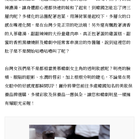
辣濃湯，讓身體跟心裡都快速的暖和了起來！到韓國怎能忘了烤三
層肉呢？多樣化的沾醬配著泡菜，用薄荷葉捲起咬下，多層次的口
感在嘴裡化開，是在台灣少見正宗的吃法唷！另外還有飄散著清香
的人蔘雞湯、甜甜辣辣的大份量雞肉串、真正包著蛋的雞蛋糕、甜
蜜的香煎黑糖燒餅及韓劇中經常客串演出的炸醬麵，說到這裡您的
肚子是不是開始咕嚕咕嚕叫了呢？
台灣女孩們是不是都相當羨慕韓劇女主角的透明妝感呢？明亮的臉
頰、服貼的眼影、水潤的唇彩，加上根根分明的睫毛，不論是在男
女眼中的好感度都瞬間UP！麗伶將帶您前往多處韓國知名的美妝保
養品牌選購，多樣彩妝及保養品一應俱全，讓您和韓劇明星一樣擁
有耀眼光采喔！