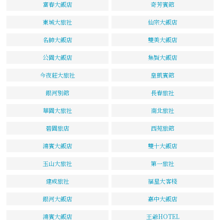
富春大飯店
奇芳賓館
東城大旅社
仙宗大飯店
名帥大飯店
雙美大飯店
公園大飯店
集賢大飯店
今夜莊大旅社
皇凱賓館
銀河別館
長春旅社
華園大旅社
南北旅社
碧園旅店
西苑旅館
鴻賓大飯店
雙十大飯店
玉山大旅社
第一旅社
建成旅社
福星大客棧
銀河大飯店
嘉中大飯店
鴻賓大飯店
王爺HOTEL