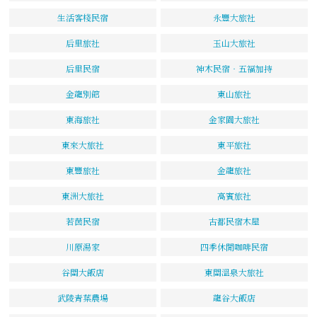
生活客棧民宿
永豐大旅社
后里旅社
玉山大旅社
后里民宿
神木民宿‧五福加持
金龍別館
東山旅社
東海旅社
金家園大旅社
東來大旅社
東平旅社
東豐旅社
金龍旅社
東洲大旅社
高賓旅社
若茵民宿
古都民宿木屋
川原湯家
四季休閒咖啡民宿
谷關大飯店
東關溫泉大旅社
武陵青葉農場
龍谷大飯店