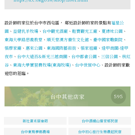
設計師的家位於台中市西屯區， 鄰近設計師的家的景點有
福星公
園
、
益健乳羊牧場
、
台中觀光酒廠
、
鞋寶觀光工廠
、
夏綠地公園
、
東海大學路思義教堂
、
順天堂漢方養生文化館
、
臺中國家歌劇院
、
張廖家廟
、
惠來公園
、
東海國際藝術街
、
張家祖廟
、
逢甲商圈-逢甲
夜市
、
台中大遠百&新光三越商圈
、
台中都會公園
、
三信公園
、
秋紅
谷
、
東海大學實習農牧場(東海牧場)
、
台中世貿中心
、設計師的家歡
迎您的蒞臨。
台中其他店家
595
新社富禾居會館
台中酒桶山曾家邨民宿
台中東勢夢鄉農場
台中初心旅行生態農莊民宿