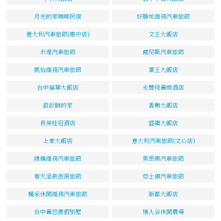
月光的家咖啡民宿
好勝地商務汽車旅館
意大利汽車旅館(惠中店)
文王大飯店
米堤汽車旅館
威尼斯汽車旅館
凱怡商務汽車旅館
富王大飯店
台中福華大飯店
永豐棧麗緻酒店
設計師的家
香榭大飯店
長榮桂冠酒店
盛龍大飯店
上豪大飯店
意大利汽車旅館(文心店)
緣橋商務汽車旅館
美思樂汽車旅館
春天溫泉泡湯旅館
亞士頓汽車旅館
楓采休閒商務汽車旅館
新都大飯店
台中麗悠渡假別墅
情人谷休閒農場