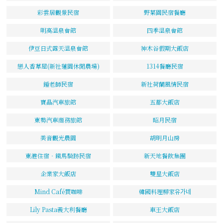
彩雲居觀景民宿
野菜園民宿餐廳
明高溫泉會館
四季溫泉會館
伊豆日式露天溫泉會館
神木谷假期大飯店
戀人香草屋(新社蓮園休閒農場)
1314餐廳民宿
鍾老師民宿
新社荷蘭風情民宿
寶晶汽車旅館
五都大飯店
東勢汽車商務旅館
昭月民宿
美音觀光農園
胡明月山房
東港住宿‧鐵馬騎跡民宿
新天地餐飲集團
企業家大飯店
雙星大飯店
Mind Café買咖啡
韓國料理柳家유가네
Lily Pasta義大利餐廳
車王大飯店