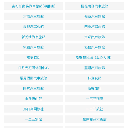
富可汗商務汽車旅館(中港店)
櫻花商務汽車旅館
京鼎汽車旅館
儷京汽車旅館
雪梨汽車旅館
四季汽車旅館
新天地汽車旅館
米奇汽車旅館
家園汽車旅館
箱根汽車旅館
高巢森活
酷壁攀岩場（溫心人間）
日月光花園休閒中心
璽邁汽車旅館
羅馬假期汽車旅館
佳賓賓館
時常汽車旅館
新峰旅社
山多綠山莊
一三三別館
烏日富國旅社
一二三旅社
一二三別館
豐原喬苑大飯店