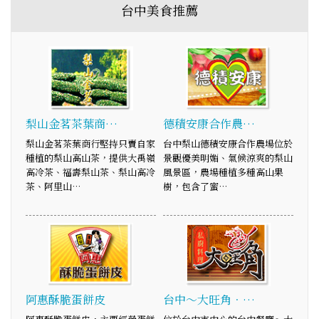
台中美食推薦
梨山金茗茶葉商…
德積安康合作農…
梨山金茗茶葉商行堅持只賣自家
台中梨山德積安康合作農場位於
種植的梨山高山茶，提供大禹嶺
景觀優美明媚、氣候涼爽的梨山
高冷茶、福壽梨山茶、梨山高冷
風景區，農場種植多種高山果
茶、阿里山…
樹，包含了蜜…
阿惠酥脆蛋餅皮
台中～大旺角．…