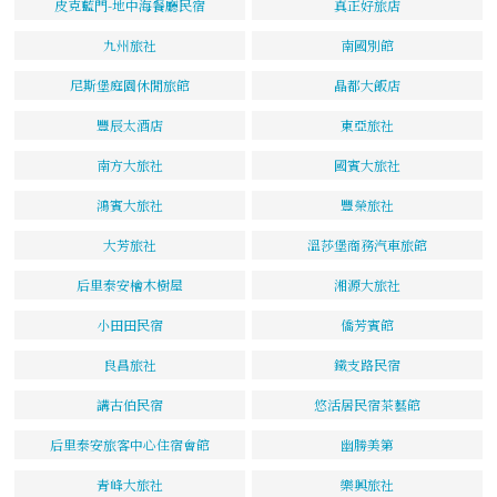
皮克藍門-地中海餐廳民宿
真正好旅店
九州旅社
南國別館
尼斯堡庭園休閒旅館
晶都大飯店
豐辰太酒店
東亞旅社
南方大旅社
國賓大旅社
鴻賓大旅社
豐榮旅社
大芳旅社
溫莎堡商務汽車旅館
后里泰安檜木樹屋
湘源大旅社
小田田民宿
僑芳賓館
良昌旅社
鐵支路民宿
講古伯民宿
悠活居民宿茶藝館
后里泰安旅客中心住宿會館
幽勝美第
青峰大旅社
樂興旅社