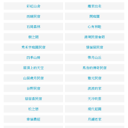
彩虹山舍
離家出走
雨晴民宿
閑庭閣
石岡森林
心有林畦
樹之間
清境民宿會館
秀禾宇庭園民宿
惜福居民宿
四季山房
帶月山丘
屋頂上的天空
馬告的傳奇民宿
山居歲月民宿
雅元民宿
谷野民宿
波波的家
菇菇香民宿
天冷吹雲
松之戀
現代莊園
幸福農莊
月湖老家