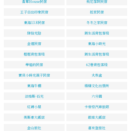
香草House民宿
飛花落院民宿
王子日出印象民宿
抵家民宿
東海13.8民宿
冬冬之家民宿
肆拾光陰
踢生活背包客棧
金禧民宿
東海小時光
框框背包客棧
踢生活背包客棧
學姐的民宿
62巷背包客棧
寶貝小時光親子民宿
火柴盒
東海牛棚
梧棲文化出張所
法格斯-石光
六分園
紅磚小屋
卡帝亞汽車旅館
美斯豪大飯店
銀座大飯店
金山旅社
喜來登旅社