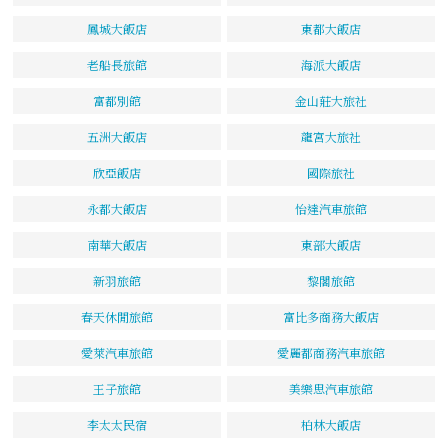
鳳城大飯店
東都大飯店
老船長旅館
海派大飯店
富都別館
金山莊大旅社
五洲大飯店
龍宮大旅社
欣亞飯店
國際旅社
永都大飯店
怡達汽車旅館
南華大飯店
東部大飯店
新羽旅館
黎閣旅館
春天休閒旅館
富比多商務大飯店
愛萊汽車旅館
愛麗都商務汽車旅館
王子旅館
美樂思汽車旅館
李太太民宿
柏林大飯店