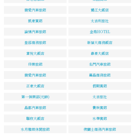
簡愛汽車旅館
鷺江大飯店
凱豪賓館
太吉利旅社
論情汽車旅館
金鼎HOTEL
皇邸商務旅館
新福大商務飯店
富悅大飯店
嘉豪大飯店
佳樂旅館
名門汽車旅館
簡愛汽車旅館
麗晶商務旅館
正豪大飯店
假期賓館
第一俱樂部(元帥)
太吉旅社
晶都汽車旅館
貴族賓館
聯欣大飯店
水準賓館
水月雅緻休閒旅館
佛蘭士商務汽車旅館