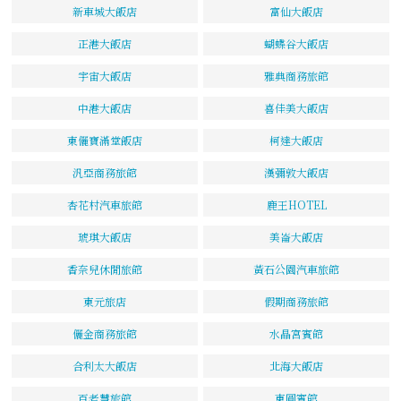
新車城大飯店
富仙大飯店
正港大飯店
蝴蝶谷大飯店
宇宙大飯店
雅典商務旅館
中港大飯店
喜佳美大飯店
東儷寶滿堂飯店
柯達大飯店
汎亞商務旅館
漢彌敦大飯店
杏花村汽車旅館
鹿王HOTEL
琥琪大飯店
美崙大飯店
香奈兒休閒旅館
黃石公園汽車旅館
東元旅店
假期商務旅館
儷金商務旅館
水晶宮賓館
合利太大飯店
北海大飯店
百老慧旅館
東圓賓館