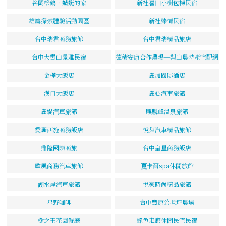
谷關松鶴‧蜻蜓的家
新社喜田小樹包棟民宿
雄鷹探索體驗活動園區
新社臻情民宿
台中瑞君商務旅館
台中君瑞精品旅店
台中大雪山景雅民宿
德積安康合作農場─梨山農特產宅配網
金樺大飯店
麗加園邸酒店
漢口大飯店
麗心汽車旅館
麗緹汽車旅館
麒麟峰溫泉旅館
愛麗西施商務飯店
悅萊汽車精品旅館
鼎隆國際商旅
台中皇星商務飯店
歐風商務汽車旅館
夏卡爾spa休閒旅館
湖水岸汽車旅館
悅豪時尚精品旅館
星野咖啡
台中豐原公老坪農場
樹之王花園餐廳
綠色走廊休閒民宅民宿