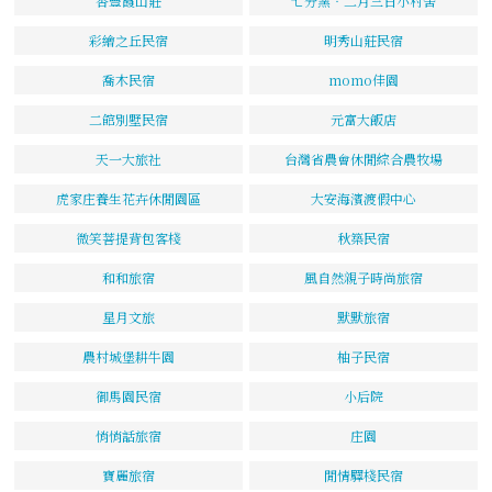
杏豐霞山莊
七分窯‧二月三日小村舍
彩繪之丘民宿
明秀山莊民宿
喬木民宿
momo佳園
二館別墅民宿
元富大飯店
天一大旅社
台灣省農會休閒綜合農牧場
虎家庄養生花卉休閒園區
大安海濱渡假中心
微笑菩提背包客棧
秋築民宿
和和旅宿
風自然親子時尚旅宿
星月文旅
默默旅宿
農村城堡耕牛園
柚子民宿
御馬園民宿
小后院
悄悄話旅宿
庄園
寶麗旅宿
閒情驛棧民宿