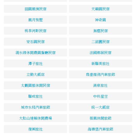
田園風情民宿
天籟園民宿
風月別墅
神奇園
桃李河畔民宿
無塵民宿
安石園民宿
二苗圃民宿
親水緣休閒農園餐廳民宿
法國鄉居民宿
潭子旅社
新聯美旅社
立勤大飯店
鼎壹商務汽車旅館
太觀園藝休閒民宿
清泉旅社
聯成旅社
中科星空
城市水棧汽車旅館
統一大飯店
大肚山達賴休閒農場
薇風休閒旅館
復興旅社
海德堡汽車旅館