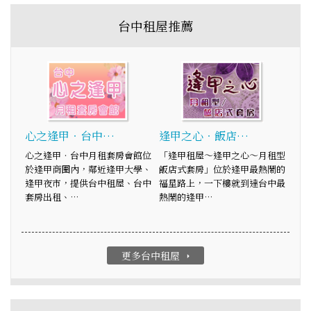
台中租屋推薦
心之逢甲‧台中…
逢甲之心‧飯店…
心之逢甲‧台中月租套房會館位
「逢甲租屋～逢甲之心～月租型
於逢甲商圈內，鄰近逢甲大學、
飯店式套房」位於逢甲最熱鬧的
逢甲夜市，提供台中租屋、台中
福星路上，一下樓就到達台中最
套房出租、…
熱鬧的逢甲…
更多台中租屋
arrow_right