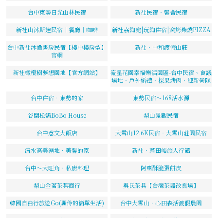
台中東勢日光山林民宿
新社民宿‧馨舍民宿
新社山沐斯達民宿｜餐廳｜咖啡
新社劦陶宛|玩陶住宿|窯烤柴燒PIZZA
台中新社沐漁書房民宿【樓中樓房型】
新社‧中和渡假山莊
官網
新社橄欖樹夢想園地【官方網站】
流星花園幸福樂活園區-台中民宿、會議
場地、戶外婚禮、採果烤肉、迎新營隊
台中住宿．東勢的家
東勢民宿～168活水源
谷關松鶴BoBo House
梨山景觀民宿
台中意文大飯店
大雪山12.6K民宿‧大雪山莊園民宿
清水高美溼地．美馨的家
新社‧慕田峪旅人行館
台中～大旺角．私廚料理
阿惠酥脆蛋餅皮
梨山金茗茶葉商行
吳氏茶具【台灣茶器改良場】
韓國自由行旅遊Go(麗伶的簡單生活)
台中大雪山‧心田森活渡假農園