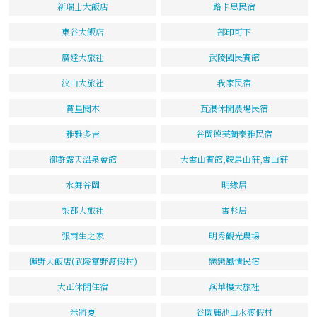
新瑞士大飯店
路卡思民宿
東谷大飯店
部印可下
廣達大旅社
武陵國民賓館
汶山大旅社
我家民宿
賞星閱木
瓦浪休閒農場民宿
雅雅多吉
谷關德芙蘭泰雅民宿
御群露天溫泉會館
大雪山賓館,鞍馬山莊,雪山莊
水舞谷關
明緣居
梨都大旅社
雪杉居
張雨生之家
明秀觀光農場
儷野大飯店(武陵富野渡假村)
戀戀風情民宿
大正休閒住宿
燕華樓大旅社
米將夏
谷關麗池山水渡假村