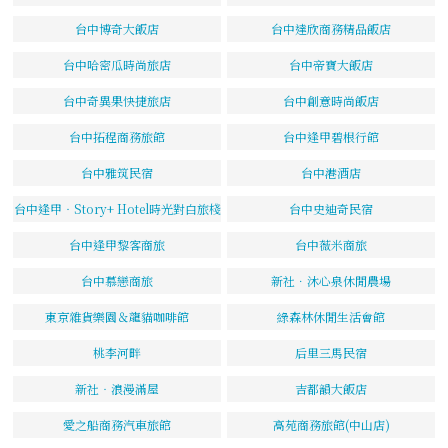
台中博奇大飯店
台中達欣商務精品飯店
台中哈密瓜時尚旅店
台中帝寶大飯店
台中奇異果快捷旅店
台中創意時尚飯店
台中拓程商務旅館
台中逢甲碧根行館
台中雅筑民宿
台中港酒店
台中逢甲‧Story+ Hotel時光對白旅棧
台中史迪奇民宿
台中逢甲黎客商旅
台中薇米商旅
台中慕戀商旅
新社．沐心泉休閒農場
東京雜貨樂園＆龍貓咖啡館
綠森林休閒生活會館
桃李河畔
后里三馬民宿
新社‧浪漫滿屋
吉都韻大飯店
愛之船商務汽車旅館
高苑商務旅館(中山店)