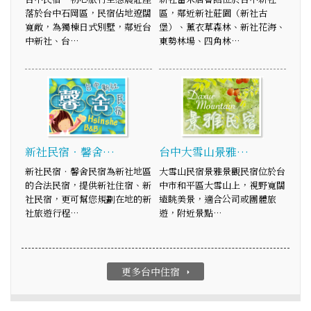
落於台中石岡區，民宿佔地遼闊
區，鄰近新社莊園（新社古
寬敞，為獨棟日式別墅，鄰近台
堡）、薰衣草森林、新社花海、
中新社、台…
東勢林場、四角林…
新社民宿‧馨舍…
台中大雪山景雅…
新社民宿‧馨舍民宿為新社地區
大雪山民宿景雅景觀民宿位於台
的合法民宿，提供新社住宿、新
中市和平區大雪山上，視野寬闊
社民宿，更可幫您規劃在地的新
遠眺美景，適合公司或團體旅
社旅遊行程…
遊，附近景點…
更多台中住宿
arrow_right