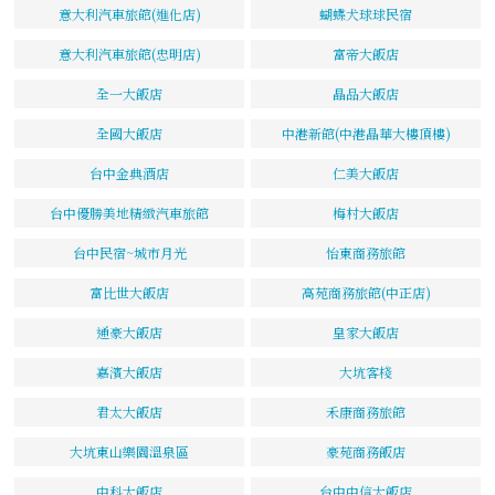
意大利汽車旅館(進化店)
蝴蝶犬球球民宿
意大利汽車旅館(忠明店)
富帝大飯店
全一大飯店
晶品大飯店
全國大飯店
中港新館(中港晶華大樓頂樓)
台中金典酒店
仁美大飯店
台中優勝美地精緻汽車旅館
梅村大飯店
台中民宿~城市月光
怡東商務旅館
富比世大飯店
高苑商務旅館(中正店)
通豪大飯店
皇家大飯店
嘉濱大飯店
大坑客棧
君太大飯店
禾康商務旅館
大坑東山樂園溫泉區
豪苑商務飯店
中科大飯店
台中中信大飯店