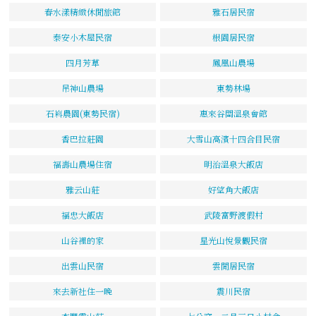
春水漾精緻休閒旅館
雅石居民宿
泰安小木屋民宿
根園居民宿
四月芳草
鳳凰山農場
吊神山農場
東勢林場
石嵙農園(東勢民宿)
惠來谷關溫泉會館
香巴拉莊園
大雪山高濱十四合目民宿
福壽山農場住宿
明治溫泉大飯店
雅云山莊
好望角大飯店
福忠大飯店
武陵富野渡假村
山谷裡的家
星光山悅景觀民宿
出雲山民宿
雲閒居民宿
來去新社住一晚
震川民宿