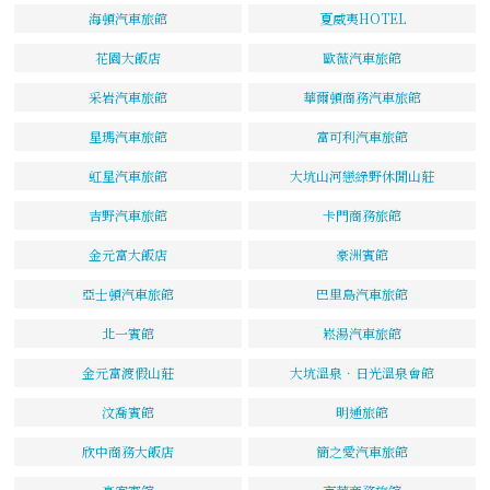
海頓汽車旅館
夏威夷HOTEL
花園大飯店
歐薇汽車旅館
采岩汽車旅館
華爾頓商務汽車旅館
星瑪汽車旅館
富可利汽車旅館
虹星汽車旅館
大坑山河戀綠野休閒山莊
吉野汽車旅館
卡門商務旅館
金元富大飯店
豪洲賓館
亞士頓汽車旅館
巴里島汽車旅館
北一賓館
崧湯汽車旅館
金元富渡假山莊
大坑溫泉．日光溫泉會館
汶喬賓館
明通旅館
欣中商務大飯店
簡之愛汽車旅館