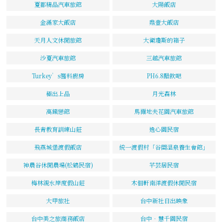
夏都精品汽車旅館
大陽飯店
金滿家大飯店
鼎壹大飯店
天月人文休閒旅館
大衛瓊斯的箱子
沙夏汽車旅館
三越汽車旅館
Turkey’s醬料廚房
PH6.8醋飲吧
極出上品
月光森林
高鐵戀館
馬爾地夫花園汽車旅館
長青教育訓練山莊
逸心園民宿
飛燕城堡渡假飯店
統一渡假村「谷關溫泉養生會館」
神農谷休閒農場(松鶴民宿)
芊芸居民宿
梅林親水岸度假山莊
木佃軒南洋渡假休閒民宿
大甲旅社
台中新社日出映象
台中美之旅商務飯店
台中．慧千園民宿