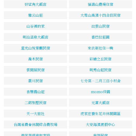
好望角大飯店
福壽山農場住宿
雅云山莊
大雪山高濱十四合目民宿
山谷裡的家
出雲山民宿
明治溫泉大飯店
香巴拉莊園
星光山悅景觀民宿
來去新社住一晚
喬木民宿
彩繪之丘民宿
雲閒居民宿
明秀山莊民宿
震川民宿
七分窯‧二月三日小村舍
杏豐霞山莊
momo佳園
二館別墅民宿
元富大飯店
天一大旅社
虎家庄養生花卉休閒園區
台灣省農會休閒綜合農牧場
大安海濱渡假中心
微笑菩提背包客棧
秋築民宿