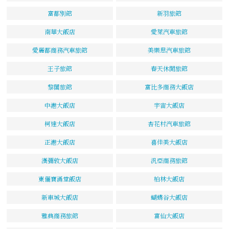
富都別館
新羽旅館
南華大飯店
愛萊汽車旅館
愛麗都商務汽車旅館
美樂思汽車旅館
王子旅館
春天休閒旅館
黎閣旅館
富比多商務大飯店
中港大飯店
宇宙大飯店
柯達大飯店
杏花村汽車旅館
正港大飯店
喜佳美大飯店
漢彌敦大飯店
汎亞商務旅館
東儷寶滿堂飯店
柏林大飯店
新車城大飯店
蝴蝶谷大飯店
雅典商務旅館
富仙大飯店