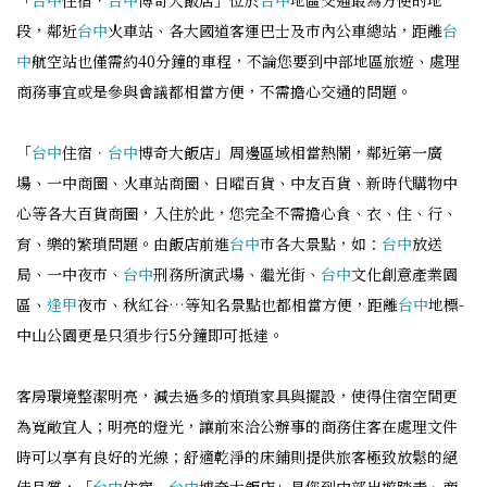
「
台中
住宿．
台中
博奇大飯店」位於
台中
地區交通最為方便的地
段，鄰近
台中
火車站、各大國道客運巴士及市內公車總站，距離
台
中
航空站也僅需約40分鐘的車程，不論您要到中部地區旅遊、處理
商務事宜或是參與會議都相當方便，不需擔心交通的問題。
「
台中
住宿．
台中
博奇大飯店」周邊區域相當熱鬧，鄰近第一廣
場、一中商圈、火車站商圈、日曜百貨、中友百貨、新時代購物中
心等各大百貨商圈，入住於此，您完全不需擔心食、衣、住、行、
育、樂的繁瑣問題。由飯店前進
台中
市各大景點，如：
台中
放送
局、一中夜市、
台中
刑務所演武場、繼光街、
台中
文化創意產業園
區、
逢甲
夜市、秋紅谷…等知名景點也都相當方便，距離
台中
地標-
中山公園更是只須步行5分鐘即可抵達。
客房環境整潔明亮，減去過多的煩瑣家具與擺設，使得住宿空間更
為寬敞宜人；明亮的燈光，讓前來洽公辦事的商務住客在處理文件
時可以享有良好的光線；舒適乾淨的床鋪則提供旅客極致放鬆的絕