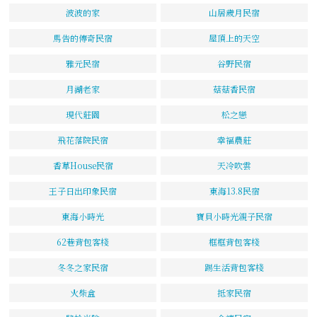
波波的家
山居歲月民宿
馬告的傳奇民宿
屋頂上的天空
雅元民宿
谷野民宿
月湖老家
菇菇香民宿
現代莊園
松之戀
飛花落院民宿
幸福農莊
香草House民宿
天冷吹雲
王子日出印象民宿
東海13.8民宿
東海小時光
寶貝小時光親子民宿
62巷背包客棧
框框背包客棧
冬冬之家民宿
踢生活背包客棧
火柴盒
抵家民宿