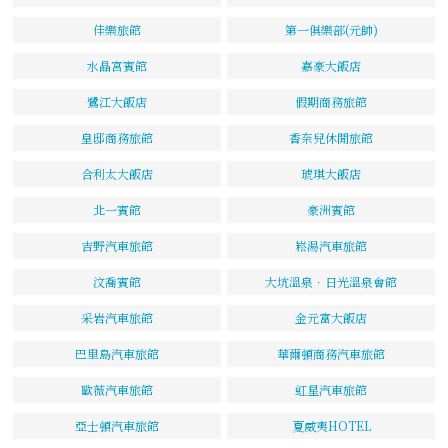
佳樂旅館
第一俱樂部(元帥)
水晶宮賓館
嘉豪大飯店
鷺江大飯店
假期商務旅館
皇邸商務旅館
香奈兒休閒旅館
合利太大飯店
琥琪大飯店
北一賓館
豪洲賓館
吉野汽車旅館
崧湯汽車旅館
汶喬賓館
大坑溫泉．日光溫泉會館
采岩汽車旅館
金元富大飯店
巴里島汽車旅館
華爾頓商務汽車旅館
歐薇汽車旅館
虹星汽車旅館
亞士頓汽車旅館
夏威夷HOTEL