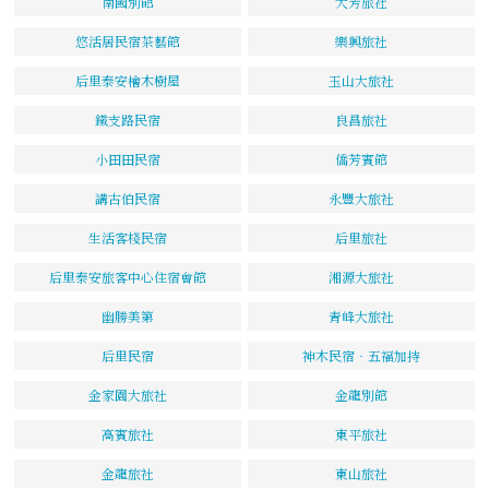
南國別館
大芳旅社
悠活居民宿茶藝館
樂興旅社
后里泰安檜木樹屋
玉山大旅社
鐵支路民宿
良昌旅社
小田田民宿
僑芳賓館
講古伯民宿
永豐大旅社
生活客棧民宿
后里旅社
后里泰安旅客中心住宿會館
湘源大旅社
幽勝美第
青峰大旅社
后里民宿
神木民宿‧五福加持
金家園大旅社
金龍別館
高賓旅社
東平旅社
金龍旅社
東山旅社