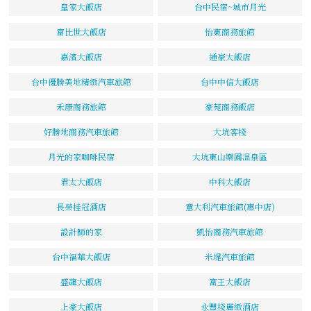
皇家大飯店
台中民宿~城市月光
富比世大飯店
怡東商務旅館
嘉濱大飯店
通豪大飯店
台中優勝美地精緻汽車旅館
台中中信大飯店
禾康商務旅館
豪苑商務飯店
好勝地商務汽車旅館
大坑客棧
月光的家咖啡民宿
大坑東山樂園溫泉區
君太大飯店
中科大飯店
長榮桂冠酒店
意大利汽車旅館(惠中店)
設計師的家
凱怡商務汽車旅館
台中福華大飯店
米堤汽車旅館
盛龍大飯店
富王大飯店
上豪大飯店
永豐棧麗緻酒店