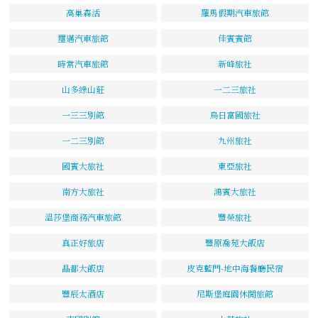
高巢森活
羅馬假期汽車旅館
璽邁汽車旅館
佳賓賓館
時常汽車旅館
新峰旅社
山多綠山莊
一二三旅社
一三三別館
烏日富國旅社
一二三別館
九州旅社
國賓大旅社
東亞旅社
南方大旅社
鴻賓大旅社
溫莎堡商務汽車旅館
豐榮旅社
真正好旅店
豐原喬苑大飯店
晶都大飯店
皮克藍門-地中海餐廳民宿
豐辰太酒店
尼斯堡庭園休閒旅館