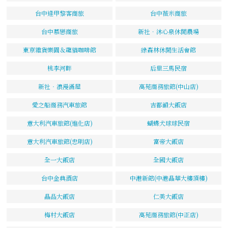
台中逢甲黎客商旅
台中薇米商旅
台中慕戀商旅
新社．沐心泉休閒農場
東京雜貨樂園＆龍貓咖啡館
綠森林休閒生活會館
桃李河畔
后里三馬民宿
新社‧浪漫滿屋
高苑商務旅館(中山店)
愛之船商務汽車旅館
吉都韻大飯店
意大利汽車旅館(進化店)
蝴蝶犬球球民宿
意大利汽車旅館(忠明店)
富帝大飯店
全一大飯店
全國大飯店
台中金典酒店
中港新館(中港晶華大樓頂樓)
晶品大飯店
仁美大飯店
梅村大飯店
高苑商務旅館(中正店)