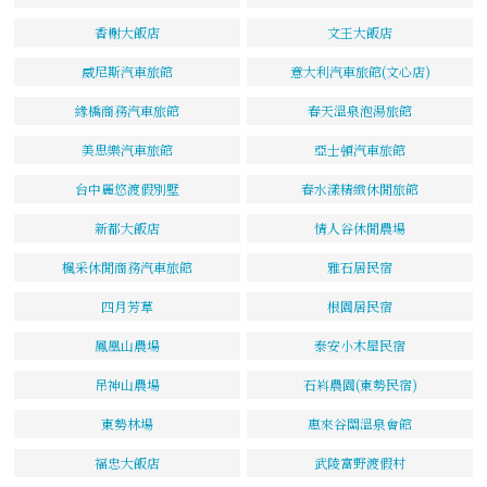
香榭大飯店
文王大飯店
威尼斯汽車旅館
意大利汽車旅館(文心店)
緣橋商務汽車旅館
春天溫泉泡湯旅館
美思樂汽車旅館
亞士頓汽車旅館
台中麗悠渡假別墅
春水漾精緻休閒旅館
新都大飯店
情人谷休閒農場
楓采休閒商務汽車旅館
雅石居民宿
四月芳草
根園居民宿
鳳凰山農場
泰安小木屋民宿
吊神山農場
石嵙農園(東勢民宿)
東勢林場
惠來谷關溫泉會館
福忠大飯店
武陵富野渡假村