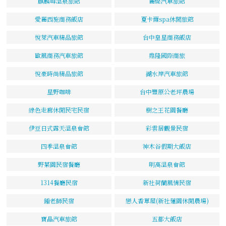
麒麟峰溫泉旅館
麗緹汽車旅館
愛麗西施商務飯店
夏卡爾spa休閒旅館
悅萊汽車精品旅館
台中皇星商務飯店
歐風商務汽車旅館
鼎隆國際商旅
悅豪時尚精品旅館
湖水岸汽車旅館
星野咖啡
台中豐原公老坪農場
綠色走廊休閒民宅民宿
樹之王花園餐廳
伊豆日式露天溫泉會館
彩雲居觀景民宿
四季溫泉會館
神木谷假期大飯店
野菜園民宿餐廳
明高溫泉會館
1314餐廳民宿
新社荷蘭風情民宿
鍾老師民宿
戀人香草屋(新社蓮園休閒農場)
寶晶汽車旅館
五都大飯店