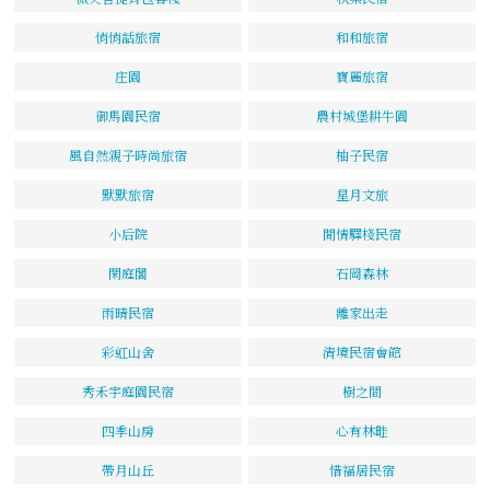
悄悄話旅宿
和和旅宿
庄園
寶麗旅宿
御馬園民宿
農村城堡耕牛園
風自然親子時尚旅宿
柚子民宿
默默旅宿
星月文旅
小后院
閒情驛棧民宿
閑庭閣
石岡森林
雨晴民宿
離家出走
彩虹山舍
清境民宿會館
秀禾宇庭園民宿
樹之間
四季山房
心有林畦
帶月山丘
惜福居民宿