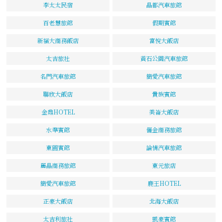
李太太民宿
晶都汽車旅館
百老慧旅館
假期賓館
新福大商務飯店
富悅大飯店
太吉旅社
黃石公園汽車旅館
名門汽車旅館
簡愛汽車旅館
聯欣大飯店
貴族賓館
金鼎HOTEL
美崙大飯店
水準賓館
儷金商務旅館
東圓賓館
論情汽車旅館
麗晶商務旅館
東元旅店
簡愛汽車旅館
鹿王HOTEL
正豪大飯店
北海大飯店
太吉利旅社
凱豪賓館