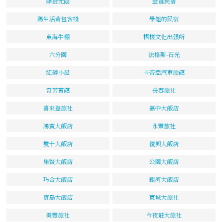
肆拾光陰
金禧民宿
踢生活背包客棧
學姐的民宿
東海牛棚
梧棲文化出張所
六分園
法格斯-石光
紅磚小屋
卡帝亞汽車旅館
奇芳賓館
長春旅社
喜來登旅社
嘉中大飯店
鴻賓大飯店
永豐旅社
雙十大飯店
復興大飯店
集賢大飯店
公園大飯店
巧合大飯店
銀河大飯店
寶島大飯店
東城大旅社
美豐旅社
今夜莊大旅社