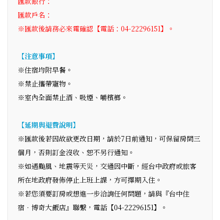
匯款銀行：
匯款戶名：
※匯款後請務必來電確認【電話：04-22296151】。
【注意事項】
※住宿均附早餐。
※禁止攜帶寵物。
※室內全面禁止酒、吸煙、嚼檳榔。
【延期與退費說明】
※匯款後若因故欲更改日期，請於7日前通知，可保留房間三
個月，否則訂金沒收、恕不另行通知。
※如遇颱風、地震等天災，交通因中斷，經台中政府或旅客
所在地政府發佈停止上班上課，方可擇期入住。
※若您須要訂房或想進一步洽詢任何問題，請與『台中住
宿．博奇大飯店』聯繫，電話【04-22296151】。