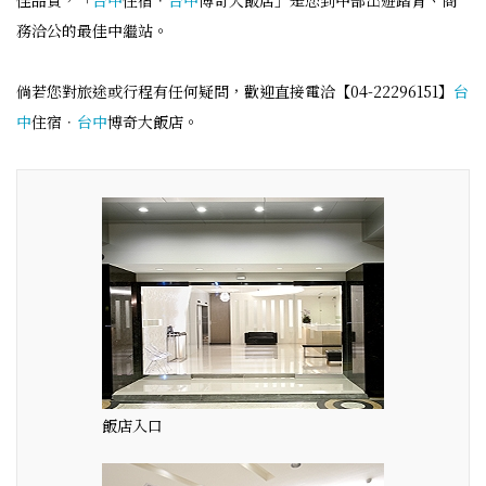
佳品質，「
台中
住宿．
台中
博奇大飯店」是您到中部出遊踏青、商
務洽公的最佳中繼站。
倘若您對旅途或行程有任何疑問，歡迎直接電洽【04-22296151】
台
中
住宿．
台中
博奇大飯店。
飯店入口