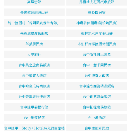
高鐵戀館
馬爾地夫花園汽車旅館
長青教育訓練山莊
逸心園民宿
統一渡假村「谷關溫泉養生會館」
神農谷休閒農場(松鶴民宿)
飛燕城堡渡假飯店
梅林親水岸度假山莊
芊芸居民宿
木佃軒南洋渡假休閒民宿
大甲旅社
台中新社日出映象
台中美之旅商務飯店
台中．慧千園民宿
台中帝寶大飯店
台中博奇大飯店
台中哈密瓜時尚旅店
台中達欣商務精品飯店
台中奇異果快捷旅店
台中創意時尚飯店
台中逢甲碧根行館
台中拓程商務旅館
台中雅筑民宿
台中港酒店
台中逢甲‧Story+ Hotel時光對白旅棧
台中史迪奇民宿