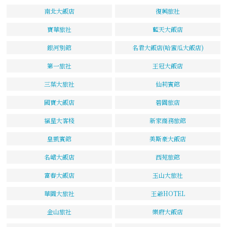
南北大飯店
復興旅社
寶華旅社
藍天大飯店
銀河別館
名君大飯店(哈蜜瓜大飯店)
第一旅社
王冠大飯店
三葉大旅社
仙莉賓館
國寶大飯店
碧園旅店
福星大客棧
新家商務旅館
皇凱賓館
美斯豪大飯店
名峮大飯店
西苑旅館
富春大飯店
玉山大旅社
華園大旅社
王爺HOTEL
金山旅社
樂府大飯店