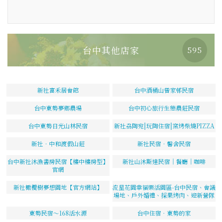
台中其他店家
595
新社富禾居會館
台中酒桶山曾家邨民宿
台中東勢夢鄉農場
台中初心旅行生態農莊民宿
台中東勢日光山林民宿
新社劦陶宛|玩陶住宿|窯烤柴燒PIZZA
新社‧中和渡假山莊
新社民宿‧馨舍民宿
台中新社沐漁書房民宿【樓中樓房型】
新社山沐斯達民宿｜餐廳｜咖啡
官網
新社橄欖樹夢想園地【官方網站】
流星花園幸福樂活園區-台中民宿、會議
場地、戶外婚禮、採果烤肉、迎新營隊
東勢民宿～168活水源
台中住宿．東勢的家