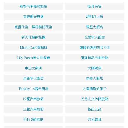
東勢汽車商務旅館
昭月民宿
美音觀光農園
胡明月山房
東港住宿‧鐵馬騎跡民宿
雙星大飯店
新天地餐飲集團
企業家大飯店
Mind Café買咖啡
韓國料理柳家유가네
Lily Pasta義大利餐廳
夏都精品汽車旅館
車王大飯店
大陽飯店
金滿家大飯店
鼎壹大飯店
Turkey’s醬料廚房
大衛瓊斯的箱子
沙夏汽車旅館
天月人文休閒旅館
三越汽車旅館
極出上品
PH6.8醋飲吧
月光森林