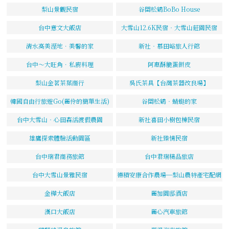
梨山景觀民宿
谷關松鶴BoBo House
台中意文大飯店
大雪山12.6K民宿‧大雪山莊園民宿
清水高美溼地．美馨的家
新社‧慕田峪旅人行館
台中～大旺角．私廚料理
阿惠酥脆蛋餅皮
梨山金茗茶葉商行
吳氏茶具【台灣茶器改良場】
韓國自由行旅遊Go(麗伶的簡單生活)
谷關松鶴‧蜻蜓的家
台中大雪山‧心田森活渡假農園
新社喜田小樹包棟民宿
雄鷹探索體驗活動園區
新社臻情民宿
台中瑞君商務旅館
台中君瑞精品旅店
台中大雪山景雅民宿
德積安康合作農場─梨山農特產宅配網
金樺大飯店
麗加園邸酒店
漢口大飯店
麗心汽車旅館